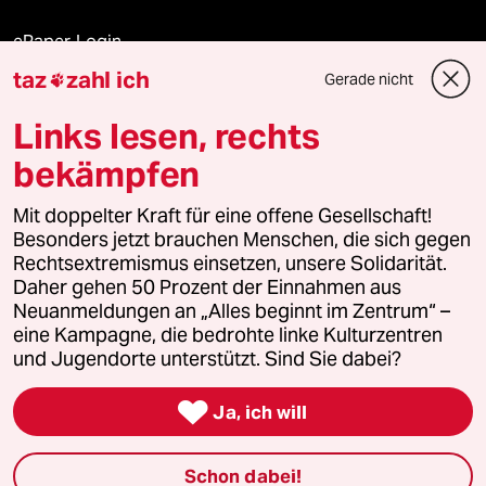
ePaper Login
taz
zahl ich
Gerade nicht

Downloads für Abonnierende
Links lesen, rechts
bekämpfen
© 2026 taz Verlags und Vertriebs GmbH
Mit doppelter Kraft für eine offene Gesellschaft!
Alle Rechte vorbehalten. Bei rechtlichen Fragen oder für Genehmigungen
wenden Sie sich bitte an
lizenzen@taz.de
Besonders jetzt brauchen Menschen, die sich gegen
Rechtsextremismus einsetzen, unsere Solidarität.
Daher gehen 50 Prozent der Einnahmen aus
Feedback
Redaktionsstatut
Kommune-Richtlinien
KI-
Neuanmeldungen an „Alles beginnt im Zentrum“ –
eine Kampagne, die bedrohte linke Kulturzentren
Leitlinie
Informant
Datenschutz
Impressum
AGB
und Jugendorte unterstützt. Sind Sie dabei?
Seitenwende
Einwilligungen widerrufen (Ads)

Ja, ich will
Schon dabei!