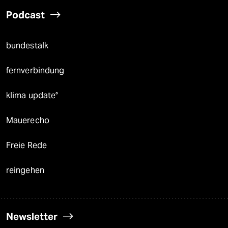
Podcast
bundestalk
fernverbindung
klima update°
Mauerecho
Freie Rede
reingehen
Newsletter