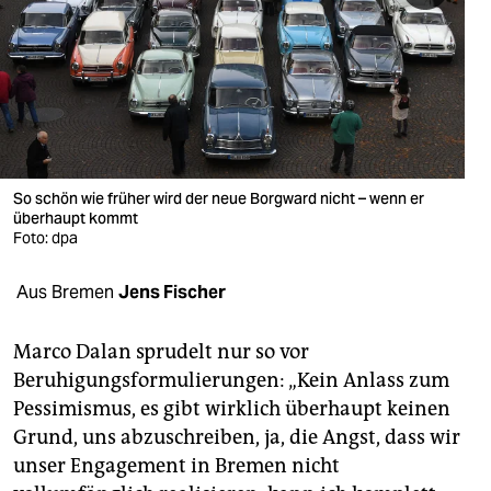
berlin
nord
wahrheit
verlag
verlag
So schön wie früher wird der neue Borgward nicht – wenn er
überhaupt kommt
veranstaltungen
Foto: dpa
shop
Aus Bremen
Jens Fischer
fragen & hilfe
Marco Dalan sprudelt nur so vor
unterstützen
Beruhigungsformulierungen: „Kein Anlass zum
Pessimismus, es gibt wirklich überhaupt keinen
abo
Grund, uns abzuschreiben, ja, die Angst, dass wir
genossenschaft
unser Engagement in Bremen nicht