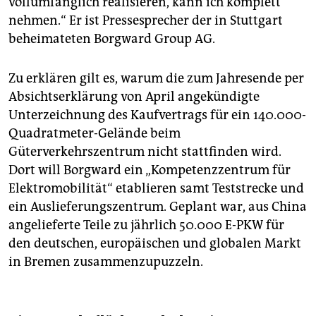
vollumfänglich realisieren, kann ich komplett
epaper login
nehmen.“ Er ist Pressesprecher der in Stuttgart
beheimateten Borgward Group AG.
Zu erklären gilt es, warum die zum Jahresende per
Absichtserklärung von April angekündigte
Unterzeichnung des Kaufvertrags für ein 140.000-
Quadratmeter-Gelände beim
Güterverkehrszentrum nicht stattfinden wird.
Dort will Borgward ein „Kompetenzzentrum für
Elek­tromobilität“ etablieren samt Teststrecke und
ein Auslieferungszentrum. Geplant war, aus China
angelieferte Teile zu jährlich 50.000 E-PKW für
den deutschen, europäischen und globalen Markt
in Bremen zusammenzupuzzeln.