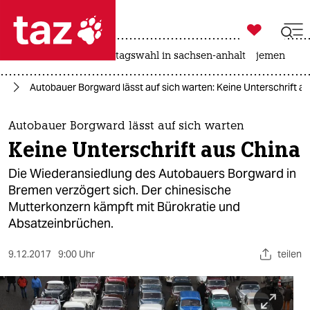

taz zahl ich
drohnen
rente
landtagswahl in sachsen-anhalt
jemen

taz zahl ich
en
Autobauer Borgward lässt auf sich warten: Keine Unterschrift a
taz zahl ich
themen
Autobauer Borgward lässt auf sich warten
Keine Unterschrift aus China
politik
Die Wiederansiedlung des Autobauers Borgward in
öko
Bremen verzögert sich. Der chinesische
Mutterkonzern kämpft mit Bürokratie und
gesellschaft
Absatzeinbrüchen.
kultur
9.12.2017
9:00 Uhr
teilen
sport