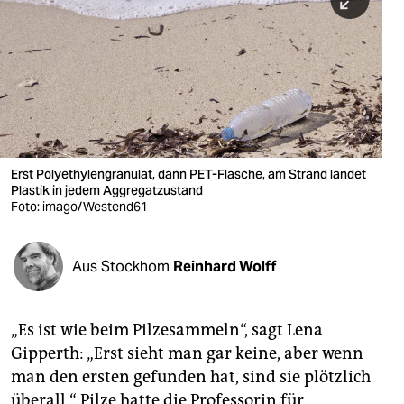
berlin
nord
wahrheit
verlag
verlag
Erst Polyethylengranulat, dann PET-Flasche, am Strand landet
Plastik in jedem Aggregatzustand
veranstaltungen
Foto: imago/Westend61
shop
fragen & hilfe
Aus Stockhom
Reinhard Wolff
unterstützen
„Es ist wie beim Pilzesammeln“, sagt Lena
abo
Gipperth: „Erst sieht man gar keine, aber wenn
genossenschaft
man den ersten gefunden hat, sind sie plötzlich
überall.“ Pilze hatte die Professorin für