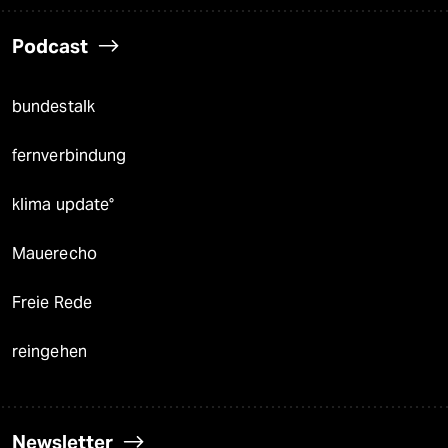
Podcast
bundestalk
fernverbindung
klima update°
Mauerecho
Freie Rede
reingehen
Newsletter