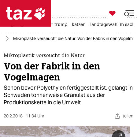

taz zahl ich
bergsteigen
usa unter trump
katzen
landtagswahl in sachs

taz zahl ich
ie
Mikroplastik verseucht die Natur: Von der Fabrik in den Vogelma
taz zahl ich
themen
Mikroplastik verseucht die Natur
Von der Fabrik in den
politik
Vogelmagen
öko
Schon bevor Polyethylen fertiggestellt ist, gelangt in
Schweden tonnenweise Granulat aus der
gesellschaft
Produktionskette in die Umwelt.
kultur
20.2.2018
11:34 Uhr
teilen
sport