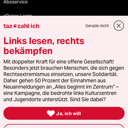
Aboservice
ePaper Login
taz
zahl ich
Gerade nicht

Downloads für Abonnierende
Links lesen, rechts
bekämpfen
© 2026 taz Verlags und Vertriebs GmbH
Mit doppelter Kraft für eine offene Gesellschaft!
Alle Rechte vorbehalten. Bei rechtlichen Fragen oder für Genehmigungen
wenden Sie sich bitte an
lizenzen@taz.de
Besonders jetzt brauchen Menschen, die sich gegen
Rechtsextremismus einsetzen, unsere Solidarität.
Daher gehen 50 Prozent der Einnahmen aus
Feedback
Redaktionsstatut
Kommune-Richtlinien
KI-
Neuanmeldungen an „Alles beginnt im Zentrum“ –
eine Kampagne, die bedrohte linke Kulturzentren
Leitlinie
Informant
Datenschutz
Impressum
AGB
und Jugendorte unterstützt. Sind Sie dabei?
Seitenwende
Einwilligungen widerrufen (Ads)

Ja, ich will