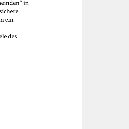
meinden“ in
sichere
n ein
ele des