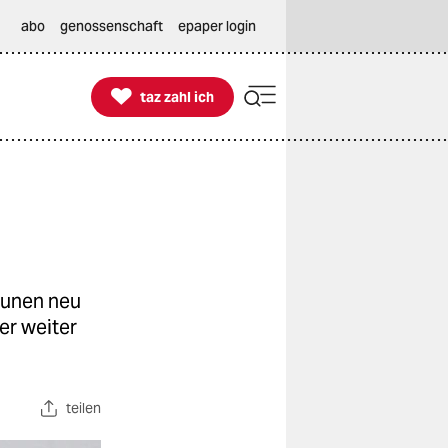
abo
genossenschaft
epaper login

taz zahl ich
taz zahl ich
munen neu
er weiter
teilen