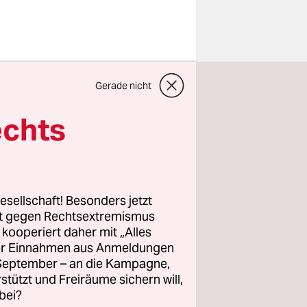
, soll das
Gerade nicht
egelt
gangenen
echts
bstimmung
nen
lb der
ischen SPD
esellschaft! Besonders jetzt
rt gegen Rechtsextremismus
z kooperiert daher mit „Alles
ller Einnahmen aus Anmeldungen
em Entwurf
. September – an die Kampagne,
itische
rstützt und Freiräume sichern will,
bei?
rüft