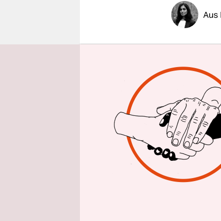
epaper login
Aus 
Wenn es na
Vorkaufsre
werden, u
Freitag wu
an die and
verschickt.
Ampel-Koali
und Grünen
„Wesentlic
noch nicht
Sprecher d