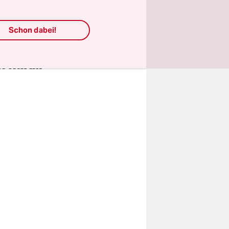
rklich
hin sehr
Schon dabei!
s Bauen.
, dass
e sich im