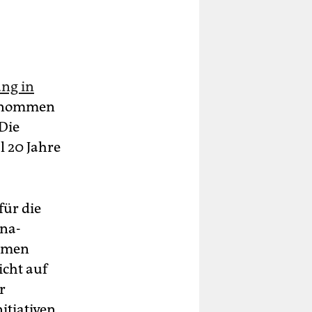
ng in
genommen
 Die
l 20 Jahre
für die
ina-
samen
icht auf
r
itiativen