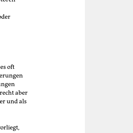
oder
s oft
ierungen
ungen
recht aber
er und als
orliegt,