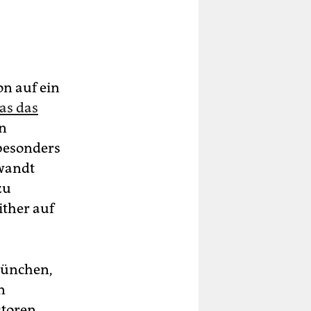
n auf ein
as das
in
 besonders
ewandt
zu
ither auf
 München,
n
storen