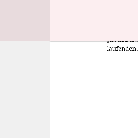
werden, „o
hilft, den
skeptisch 
Aus dem Ju
„noch Bera
laufenden 