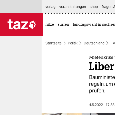
hautnavigation anspringen
hauptinhalt anspringen
footer anspringen
verlag
veranstaltungen
shop
fragen &
hitze
surfen
landtagswahl in sachse

taz zahl ich
taz zahl ich
Startseite
Politik
Deutschland
M
themen
politik
Mietenkrise
Liber
öko
Bauministe
gesellschaft
regeln, um 
prüfen.
kultur
sport
4.5.2022
17:38