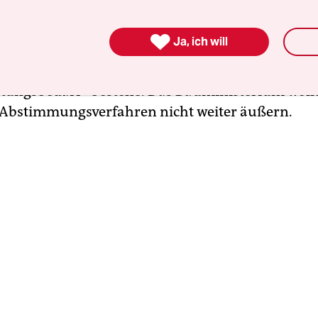
b ein solches Instrument Sinn macht und auch wi
 Wohnungsmarkt zu entspannen.“ Er sei da weiter

Ja, ich will
und setze lieber auf schnelles und kostengünstige
stizministerium heißt es auf Nachfrage lediglich
tungsbedarf“ bestehe. Das Bauministerium wollt
Abstimmungsverfahren nicht weiter äußern.