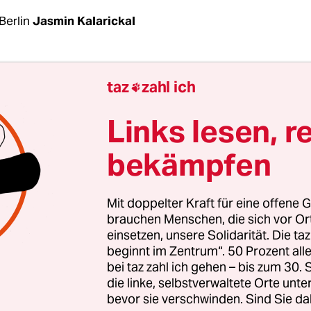
Berlin
Jasmin Kalarickal
ch Bundesbauministerin Klara Geywitz (SPD) geht
taz
zahl ich

chts der Kommunen wieder gestärkt und neu ger
m Verdrängungsprozesse zu verhindern. Am ver
Links lesen, r
rde ein entsprechender Gesetzesentwurf zur A
bekämpfen
eren Bundesministerien und Bundestagsfraktio
 Doch schon jetzt zeichnet sich ein Streit innerha
tion ab: Die Konfliktlinie verläuft wie so oft zw
Mit doppelter Kraft für eine offene G
 einerseits und der FDP andererseits.
brauchen Menschen, die sich vor O
einsetzen, unsere Solidarität. Die ta
beginnt im Zentrum“. 50 Prozent a
he Fragen sind für uns Freie Demokraten in dies
bei taz zahl ich gehen – bis zum 30
 beantwortet“ sagte Daniel Föst, der wohnungspol
die linke, selbstverwaltete Orte unte
bevor sie verschwinden. Sind Sie da
er FDP-Bundestagsfraktion, der taz. Es müsse gep