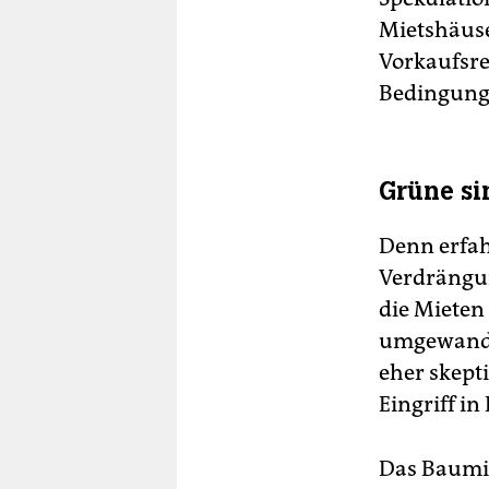
Mietshäus
Vorkaufsre
Bedingunge
Grüne si
Denn erfa
Verdrängu
die Miete
umgewande
eher skepti
Eingriff i
Das Baumin