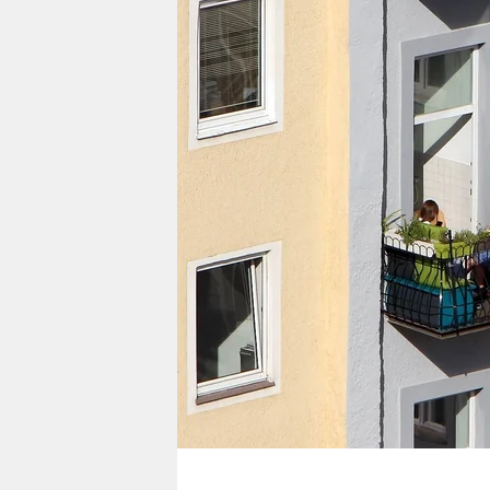
berlin
nord
wahrheit
verlag
verlag
veranstaltungen
shop
fragen & hilfe
unterstützen
abo
genossenschaft