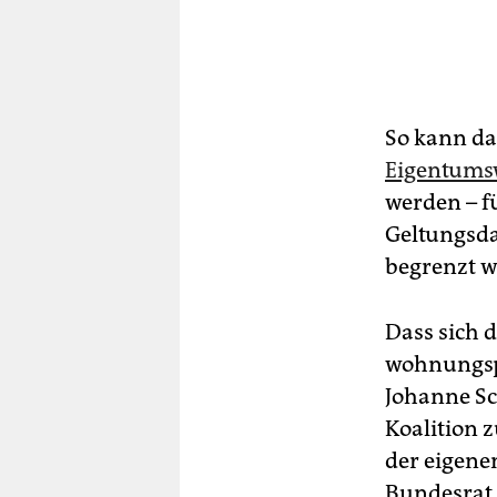
So kann da
Eigentum
werden – f
Geltungsda
begrenzt w
Dass sich d
wohnungspo
Johanne Sc
Koalition z
der eigenen
Bundesrat,