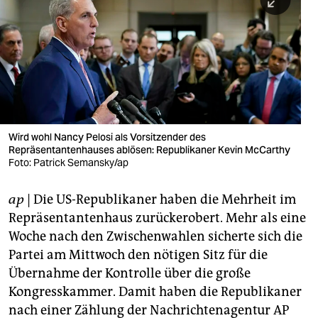
berlin
nord
wahrheit
verlag
verlag
Wird wohl Nancy Pelosi als Vorsitzender des
Repräsentantenhauses ablösen: Republikaner Kevin McCarthy
veranstaltungen
Foto: Patrick Semansky/ap
shop
ap
| Die US-Republikaner haben die Mehrheit im
fragen & hilfe
Repräsentantenhaus zurückerobert. Mehr als eine
unterstützen
Woche nach den Zwischenwahlen sicherte sich die
Partei am Mittwoch den nötigen Sitz für die
abo
Übernahme der Kontrolle über die große
Kongresskammer. Damit haben die Republikaner
genossenschaft
nach einer Zählung der Nachrichtenagentur AP