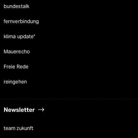
bundestalk
fernverbindung
klima update°
Mauerecho
Freie Rede
reingehen
Newsletter
team zukunft