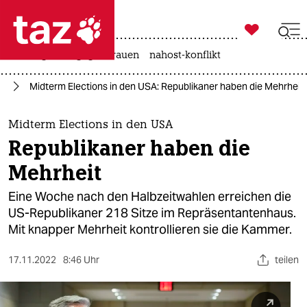

taz zahl ich
hitze
gewalt gegen frauen
nahost-konflikt

taz zahl ich
ka
Midterm Elections in den USA: Republikaner haben die Mehrheit
taz zahl ich
themen
Midterm Elections in den USA
Republikaner haben die
politik
Mehrheit
öko
Eine Woche nach den Halbzeitwahlen erreichen die
US-Republikaner 218 Sitze im Repräsentantenhaus.
gesellschaft
Mit knapper Mehrheit kontrollieren sie die Kammer.
kultur
17.11.2022
8:46 Uhr
teilen
sport