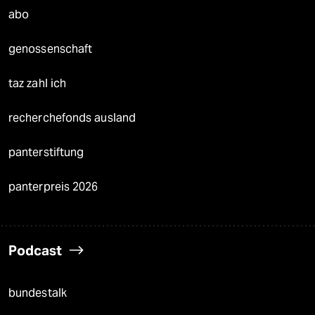
abo
genossenschaft
taz zahl ich
recherchefonds ausland
panterstiftung
panterpreis 2026
Podcast
bundestalk