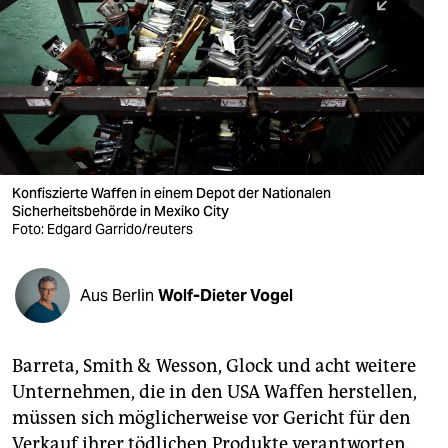
berlin
nord
wahrheit
verlag
verlag
Konfiszierte Waffen in einem Depot der Nationalen
Sicherheitsbehörde in Mexiko City
veranstaltungen
Foto: Edgard Garrido/reuters
shop
fragen & hilfe
Aus Berlin
Wolf-Dieter Vogel
unterstützen
Barreta, Smith & Wesson, Glock und acht weitere
abo
Unternehmen, die in den USA Waffen herstellen,
genossenschaft
müssen sich möglicherweise vor Gericht für den
Verkauf ihrer tödlichen Produkte verantworten.