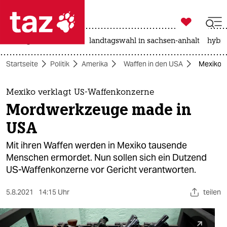

taz zahl ich
niedrigwasser
rente
landtagswahl in sachsen-anhalt
hybri

taz zahl ich
Startseite
Politik
Amerika
Waffen in den USA
Mexiko 
taz zahl ich
themen
Mexiko verklagt US-Waffenkonzerne
Mordwerkzeuge made in
politik
USA
öko
Mit ihren Waffen werden in Mexiko tausende
Menschen ermordet. Nun sollen sich ein Dutzend
gesellschaft
US-Waffenkonzerne vor Gericht verantworten.
kultur
5.8.2021
14:15 Uhr
teilen
sport