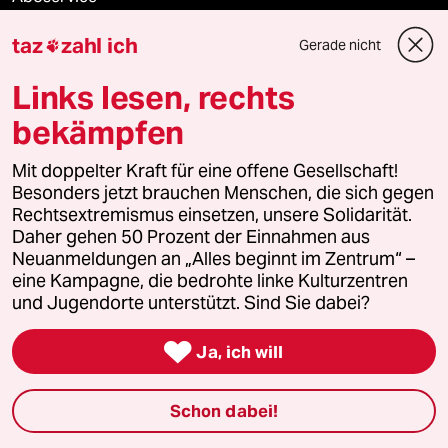
taz
zahl ich
ePaper Login
Gerade nicht

Links lesen, rechts
Downloads für Abonnierende
bekämpfen
Mit doppelter Kraft für eine offene Gesellschaft!
© 2026 taz Verlags und Vertriebs GmbH
Besonders jetzt brauchen Menschen, die sich gegen
Alle Rechte vorbehalten. Bei rechtlichen Fragen oder für Genehmigungen
Rechtsextremismus einsetzen, unsere Solidarität.
wenden Sie sich bitte an
lizenzen@taz.de
Daher gehen 50 Prozent der Einnahmen aus
Neuanmeldungen an „Alles beginnt im Zentrum“ –
eine Kampagne, die bedrohte linke Kulturzentren
Feedback
Redaktionsstatut
Kommune-Richtlinien
KI-
und Jugendorte unterstützt. Sind Sie dabei?
Leitlinie
Informant
Datenschutz
Impressum
AGB

Ja, ich will
Seitenwende
Einwilligungen widerrufen (Ads)
Schon dabei!