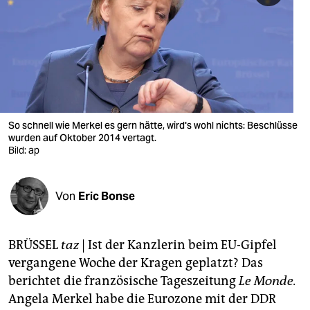
berlin
nord
wahrheit
verlag
verlag
So schnell wie Merkel es gern hätte, wird's wohl nichts: Beschlüsse
wurden auf Oktober 2014 vertagt.
veranstaltungen
Bild: ap
shop
Von
Eric Bonse
fragen & hilfe
unterstützen
BRÜSSEL
taz
| Ist der Kanzlerin beim EU-Gipfel
abo
vergangene Woche der Kragen geplatzt? Das
berichtet die französische Tageszeitung
Le Monde.
genossenschaft
Angela Merkel habe die Eurozone mit der DDR