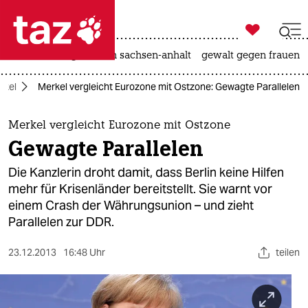

taz zahl ich
hitze
landtagswahl in sachsen-anhalt
gewalt gegen frauen

taz zahl ich
rkel
Merkel vergleicht Eurozone mit Ostzone: Gewagte Parallelen
taz zahl ich
themen
Merkel vergleicht Eurozone mit Ostzone
Gewagte Parallelen
politik
Die Kanzlerin droht damit, dass Berlin keine Hilfen
öko
mehr für Krisenländer bereitstellt. Sie warnt vor
einem Crash der Währungsunion – und zieht
gesellschaft
Parallelen zur DDR.
kultur
23.12.2013
16:48 Uhr
teilen
sport