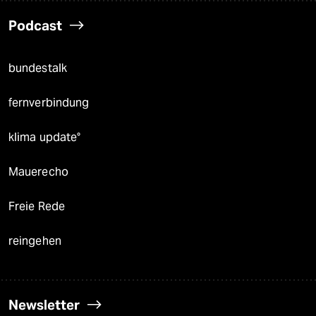
Podcast
bundestalk
fernverbindung
klima update°
Mauerecho
Freie Rede
reingehen
Newsletter