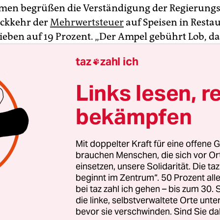
men begrüßen die Verständigung der Regierungs
ückkehr der
Mehrwertsteuer
auf Speisen in Resta
ieben auf 19 Prozent. „Der Ampel gebührt Lob, das
ärker priorisiert“, sagte Friedrich Heinemann vo
taz
zahl ich

ische Wirtschaftsforschung (ZEW) am Freitag der
nagentur Reuters.
Links lesen, r
ente der
Gastronomiebranche
für eine Entfristu
bekämpfen
ention seien immer schwach und widersprüchli
 teure Vergünstigung ist sozial problematisch, we
Mit doppelter Kraft für eine offene G
 den Wohlhabenden zugutekommt“, sagte Heine
brauchen Menschen, die sich vor O
einsetzen, unsere Solidarität. Die ta
beginnt im Zentrum“. 50 Prozent a
ihre eigentliche Begründung mit der Pandemie w
bei taz zahl ich gehen – bis zum 30
ußte auf dem Missverständnis, dass man Struktu
die linke, selbstverwaltete Orte unte
che durch Dauersubventionen begleiten sollte“, s
bevor sie verschwinden. Sind Sie da