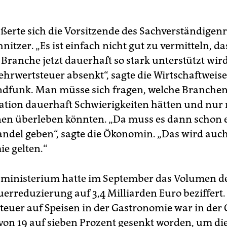
ßerte sich die Vorsitzende des Sachverständigenr
itzer. „Es ist einfach nicht gut zu vermitteln, da
Branche jetzt dauerhaft so stark unterstützt wir
hrwertsteuer absenkt“, sagte die Wirtschaftweis
dfunk. Man müsse sich fragen, welche Branchen
ation dauerhaft Schwierigkeiten hätten und nur 
en überleben könnten. „Da muss es dann schon 
ndel geben“, sagte die Ökonomin. „Das wird auch
e gelten.“
ministerium hatte im September das Volumen d
erreduzierung auf 3,4 Milliarden Euro beziffert.
euer auf Speisen in der Gastronomie war in der 
on 19 auf sieben Prozent gesenkt worden, um di