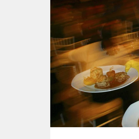
berlin
nord
wahrheit
verlag
verlag
veranstaltungen
shop
fragen & hilfe
unterstützen
abo
genossenschaft