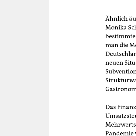
Ähnlich äu
Monika Schn
bestimmte 
man die Me
Deutschlan
neuen Situ
Subvention
Strukturwa
Gastronomi
Das Finanz
Umsatzsteu
Mehrwertst
Pandemie v