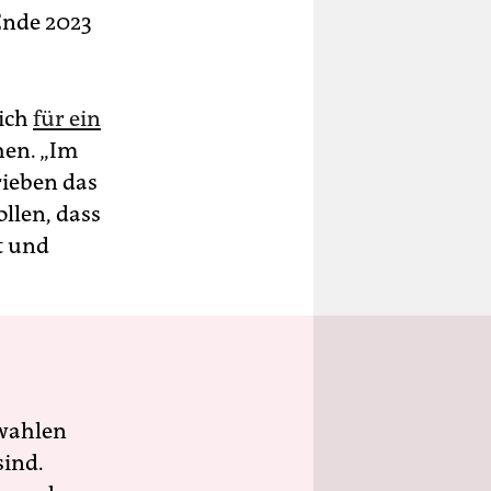
Ende 2023
sich
für ein
en. „Im
rieben das
llen, dass
t und
wahlen
sind.