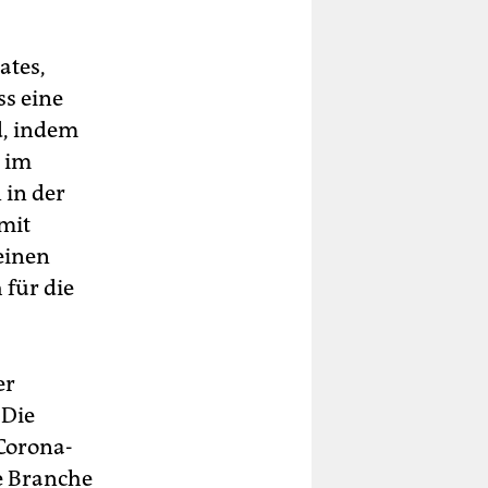
ates,
ss eine
d, indem
e im
 in der
mit
einen
 für die
er
 Die
Corona-
e Branche