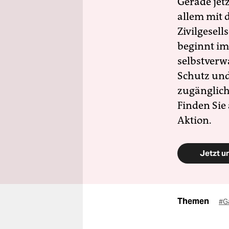
Gerade jet
allem mit d
Zivilgesell
beginnt im
selbstverw
Schutz und 
zugänglich
Finden Sie
Aktion.
Jetzt u
Themen
#G