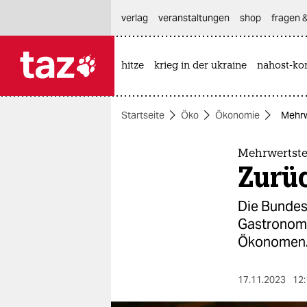
hautnavigation anspringen
hauptinhalt anspringen
footer anspringen
verlag
veranstaltungen
shop
fragen &
hitze
krieg in der ukraine
nahost-kon

taz zahl ich
taz zahl ich
Startseite
Öko
Ökonomie
Mehrw
themen
politik
Mehrwertste
Zurüc
öko
Die Bundes
gesellschaft
Gastronomie
Ökonomen
kultur
sport
17.11.2023
12: