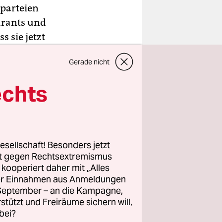
parteien
urants und
s sie jetzt
m Zentrum
Gerade nicht
echts
ng der
ch gewesen.
il sie
esellschaft! Besonders jetzt
mann.
rt gegen Rechtsextremismus
z kooperiert daher mit „Alles
ller Einnahmen aus Anmeldungen
eggefallen.
. September – an die Kampagne,
rwandel
rstützt und Freiräume sichern will,
agte
bei?