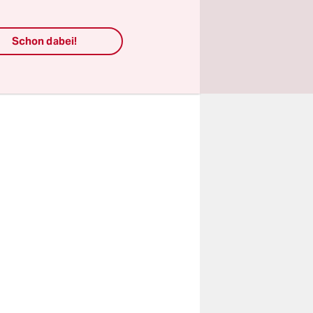
Schon dabei!
se wirkten