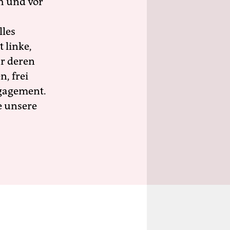
h und vor
lles
 linke,
ür deren
n, frei
ngagement.
e unsere