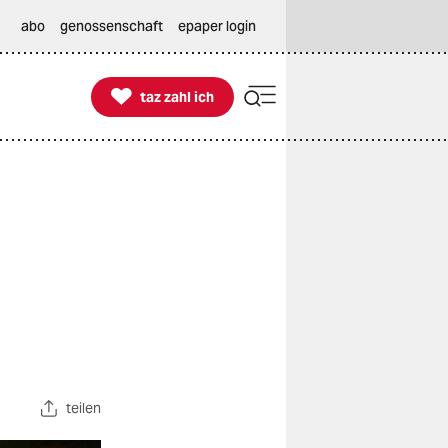
abo
genossenschaft
epaper login

taz zahl ich
taz zahl ich
teilen