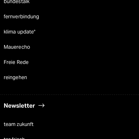
bundestalk
fernverbindung
klima update°
Mauerecho
Freie Rede
reingehen
Newsletter
team zukunft