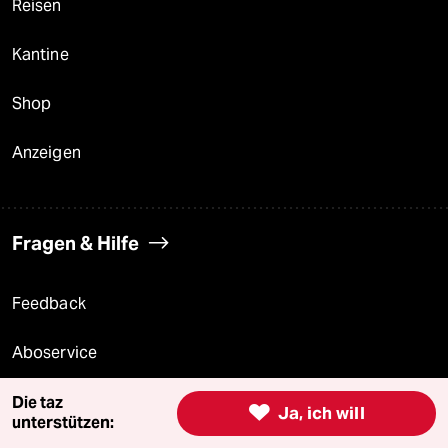
Reisen
Kantine
Shop
Anzeigen
Fragen & Hilfe
Feedback
Aboservice
ePaper Login
Die taz

Ja, ich will
unterstützen: