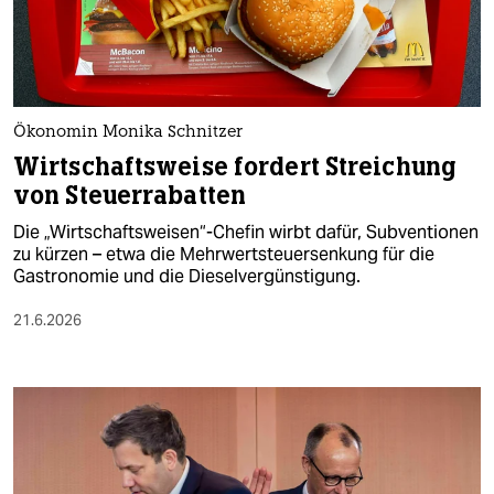
berlin
nord
wahrheit
Ökonomin Monika Schnitzer
verlag
Wirtschaftsweise fordert Streichung
von Steuerrabatten
verlag
Die „Wirtschaftsweisen“-Chefin wirbt dafür, Subventionen
veranstaltungen
zu kürzen – etwa die Mehrwertsteuersenkung für die
Gastronomie und die Dieselvergünstigung.
shop
21.6.2026
fragen & hilfe
unterstützen
abo
genossenschaft