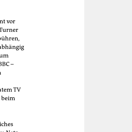
nt vor
 Turner
bühren,
nabhängig
 zum
BBC –
n
vatem TV
d beim
iches