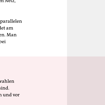
m Netz,
parallelen
det am
den. Man
bei
wahlen
sind.
h und vor