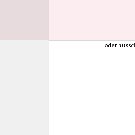
Nationale 
Anbietern
stelle sich
Medienvielf
Zukunft zw
oder aussch