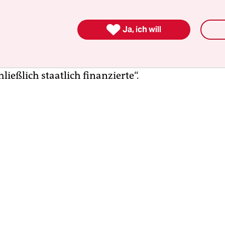
Wettbewerber müssten sich mit unregulierten gl
 messen. Angesichts der Medienmacht der US-Ko

Ja, ich will
 die Frage, ob es in zehn Jahren noch österreichisc
alt im digitalen Bereich geben werde. Er sieht fü
ei bedrohliche Szenarien: „Keine private Medien
ließlich staatlich finanzierte“.