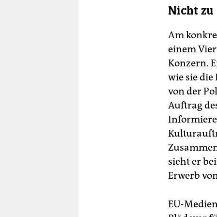
Nicht zu 
Am konkret
einem Vier
Konzern. E
wie sie di
von der Po
Auftrag de
Informiere
Kulturauft
Zusammenar
sieht er b
Erwerb von
EU-Medienk