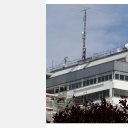
berlin
nord
wahrheit
verlag
verlag
veranstaltungen
shop
fragen & hilfe
unterstützen
abo
genossenschaft