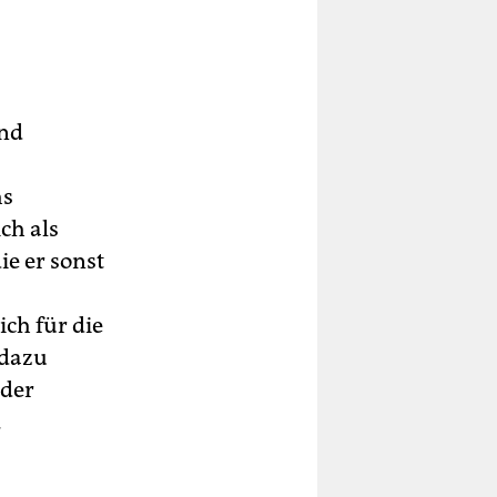
und
hs
ch als
ie er sonst
ich für die
 dazu
 der
.