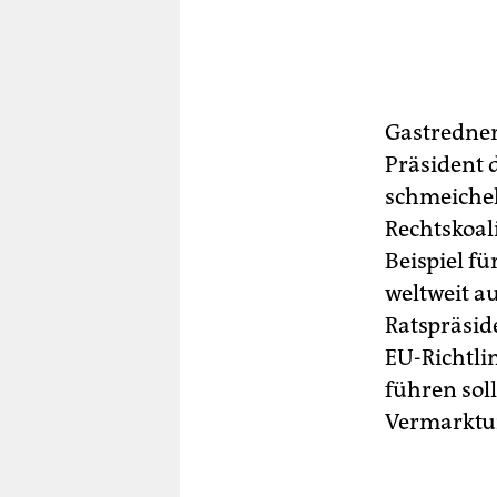
Gastredne
Präsident 
schmeichel
Rechtskoal
Beispiel fü
weltweit a
Ratspräside
EU-Richtli
führen sol
Vermarktun