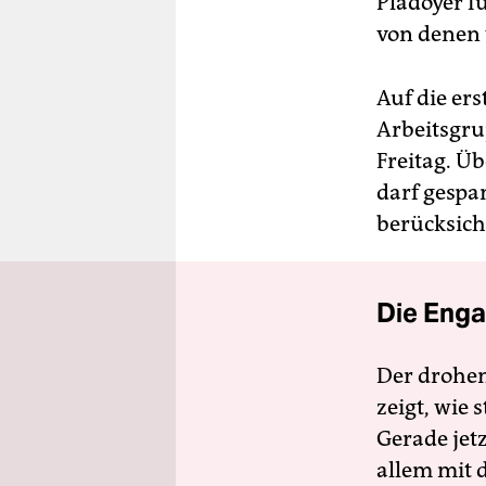
Plädoyer f
von denen 
Auf die er
Arbeitsgru
Freitag. Ü
darf gespa
berücksich
Die Enga
Der drohe
zeigt, wie
Gerade jet
allem mit d