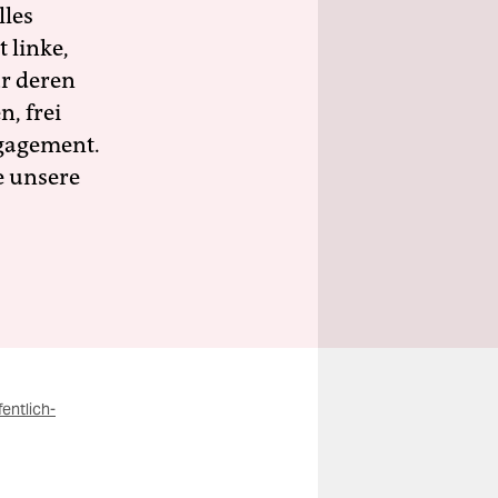
lles
 linke,
ür deren
n, frei
ngagement.
e unsere
entlich-