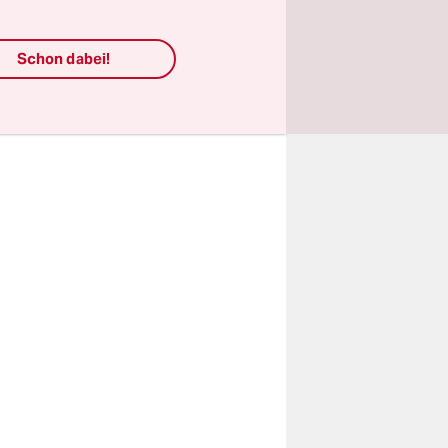
obalen
nzerne
Schon dabei!
he
r die nahe
landschaft