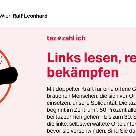
 Wien
Ralf Leonhard
taz
zahl ich

weniger als die Zukunft des ORF als gebührenfina
-rechtlicher Rundfunk geht es bei der Medienenqu
Links lesen, r
am Donnerstag begonnen hat. Entsprechend gequä
ldirektor Alexander Wrabetz, der zunächst nur 
bekämpfen
olle hatte. Denn Medienminister Gernot Blümel 
taltung eröffnete, ist ein Befürworter der Schwä
Mit doppelter Kraft für eine offene G
terreichischen Medienunternehmens zugunsten 
brauchen Menschen, die sich vor O
einsetzen, unsere Solidarität. Die ta
beginnt im Zentrum“. 50 Prozent a
bei taz zahl ich gehen – bis zum 30
hielt sich aber derartiger Empfehlungen. Vielmeh
die linke, selbstverwaltete Orte unte
merksamkeit auf den „asymmetrischen Wettbewer
bevor sie verschwinden. Sind Sie da