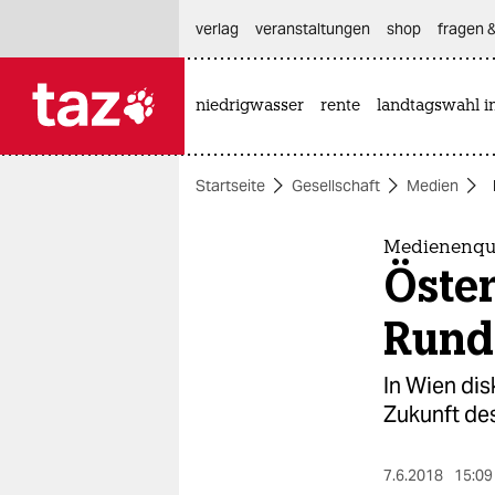
hautnavigation anspringen
hauptinhalt anspringen
footer anspringen
verlag
veranstaltungen
shop
fragen &
niedrigwasser
rente
landtagswahl i

taz zahl ich
taz zahl ich
Startseite
Gesellschaft
Medien
themen
politik
Medienenqu
Öster
öko
Rund
gesellschaft
In Wien di
kultur
Zukunft de
sport
7.6.2018
15:09