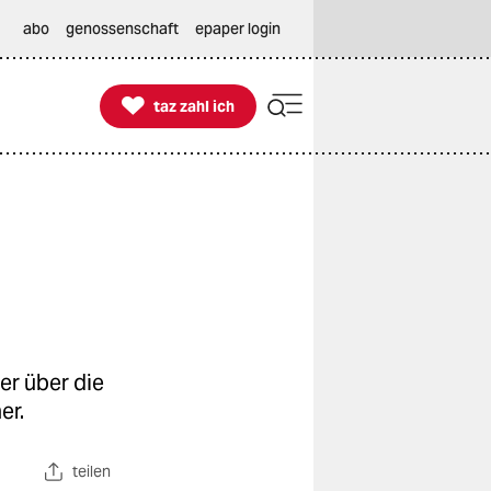
abo
genossenschaft
epaper login

taz zahl ich
taz zahl ich
er über die
er.
teilen