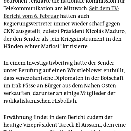
bedrohen“, erklärte die nationale Kommission für
epaper login
Telekommunikation am Mittwoch.
Seit dem TV-
Bericht vom 6. Februar
hatten auch
Regierungsvertreter immer wieder scharf gegen
CNN ausgeteilt, zuletzt Präsident Nicolás Maduro,
der den Sender als „ein Kriegsinstrument in den
Händen echter Mafiosi“ kritisierte.
In einem Investigativbeitrag hatte der Sender
unter Berufung auf einen Whistleblower enthüllt,
dass venezolanische Diplomaten in der Botschaft
im Irak Pässe an Bürger aus dem Nahen Osten
verkauften, darunter an einige Mitglieder der
radikalislamischen Hisbollah.
Erwähnung findet in dem Bericht zudem der
heutige Vizepräsident Tareck El Aissami, dem eine