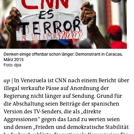
berlin
nord
wahrheit
verlag
verlag
Denken einige offenbar schon länger: Demonstrant in Caracas,
März 2015
veranstaltungen
Foto: dpa
shop
ap
| In Venezuela ist CNN nach einem Bericht über
fragen & hilfe
illegal verkaufte Pässe auf Anordnung der
Regierung nicht länger auf Sendung. Grund für
unterstützen
die Abschaltung seien Beiträge der spanischen
Version des TV-Senders, die als „direkte
abo
Aggressionen“ gegen das Land zu werten seien
genossenschaft
und dessen „Frieden und demokratische Stabilität