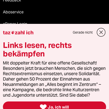
Feedback
Aboservice
ePaper Login
taz
zahl ich
Gerade nicht

Downloads für Abonnierende
Links lesen, rechts
bekämpfen
© 2026 taz Verlags und Vertriebs GmbH
Alle Rechte vorbehalten. Bei rechtlichen Fragen oder für Genehmigungen
Mit doppelter Kraft für eine offene Gesellschaft!
wenden Sie sich bitte an
lizenzen@taz.de
Besonders jetzt brauchen Menschen, die sich gegen
Rechtsextremismus einsetzen, unsere Solidarität.
Daher gehen 50 Prozent der Einnahmen aus
Feedback
Redaktionsstatut
Kommune-Richtlinien
KI-
Neuanmeldungen an „Alles beginnt im Zentrum“ –
eine Kampagne, die bedrohte linke Kulturzentren
Leitlinie
Informant
Datenschutz
Impressum
AGB
und Jugendorte unterstützt. Sind Sie dabei?
Seitenwende
Einwilligungen widerrufen (Ads)

Ja, ich will