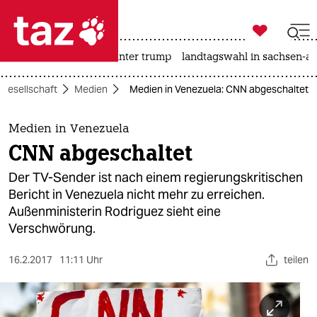

taz zahl ich
nahost-konflikt
usa unter trump
landtagswahl in sachsen-an

taz zahl ich
Gesellschaft
Medien
Medien in Venezuela: CNN abgeschaltet
taz zahl ich
themen
Medien in Venezuela
CNN abgeschaltet
politik
Der TV-Sender ist nach einem regierungskritischen
öko
Bericht in Venezuela nicht mehr zu erreichen.
Außenministerin Rodriguez sieht eine
gesellschaft
Verschwörung.
kultur
16.2.2017
11:11 Uhr
teilen
sport