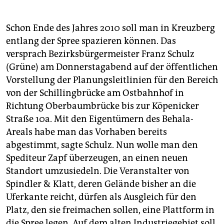
berlin
nord
Schon Ende des Jahres 2010 soll man in Kreuzberg
entlang der Spree spazieren können. Das
wahrheit
versprach Bezirksbürgermeister Franz Schulz
verlag
(Grüne) am Donnerstagabend auf der öffentlichen
Vorstellung der Planungsleitlinien für den Bereich
verlag
von der Schillingbrücke am Ostbahnhof in
Richtung Oberbaumbrücke bis zur Köpenicker
veranstaltungen
Straße 10a. Mit den Eigentümern des Behala-
shop
Areals habe man das Vorhaben bereits
abgestimmt, sagte Schulz. Nun wolle man den
fragen & hilfe
Spediteur Zapf überzeugen, an einen neuen
unterstützen
Standort umzusiedeln. Die Veranstalter von
Spindler & Klatt, deren Gelände bisher an die
abo
Uferkante reicht, dürfen als Ausgleich für den
genossenschaft
Platz, den sie freimachen sollen, eine Plattform in
die Spree legen. Auf dem alten Industriegebiet soll