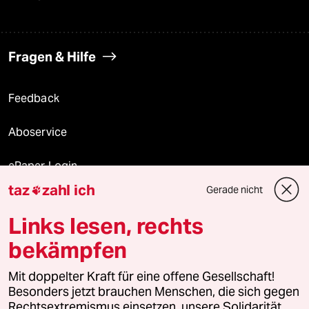
Fragen & Hilfe
Feedback
Aboservice
ePaper Login
taz
zahl ich
Gerade nicht

Downloads für Abonnierende
Links lesen, rechts
bekämpfen
© 2026 taz Verlags und Vertriebs GmbH
Mit doppelter Kraft für eine offene Gesellschaft!
Alle Rechte vorbehalten. Bei rechtlichen Fragen oder für Genehmigungen
wenden Sie sich bitte an
lizenzen@taz.de
Besonders jetzt brauchen Menschen, die sich gegen
Rechtsextremismus einsetzen, unsere Solidarität.