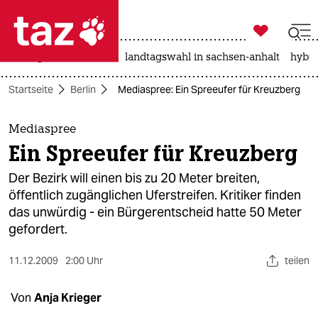

taz zahl ich
niedrigwasser
rente
landtagswahl in sachsen-anhalt
hybri

taz zahl ich
Startseite
Berlin
Mediaspree: Ein Spreeufer für Kreuzberg
taz zahl ich
themen
Mediaspree
Ein Spreeufer für Kreuzberg
politik
Der Bezirk will einen bis zu 20 Meter breiten,
öko
öffentlich zugänglichen Uferstreifen. Kritiker finden
das unwürdig - ein Bürgerentscheid hatte 50 Meter
gesellschaft
gefordert.
kultur
11.12.2009
2:00 Uhr
teilen
sport
Von
Anja Krieger