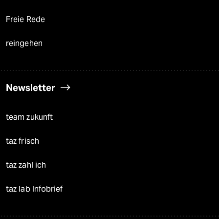
Freie Rede
reingehen
Newsletter
team zukunft
taz frisch
taz zahl ich
taz lab Infobrief