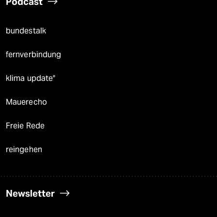
Podcast
bundestalk
fernverbindung
klima update°
Mauerecho
Freie Rede
reingehen
Newsletter