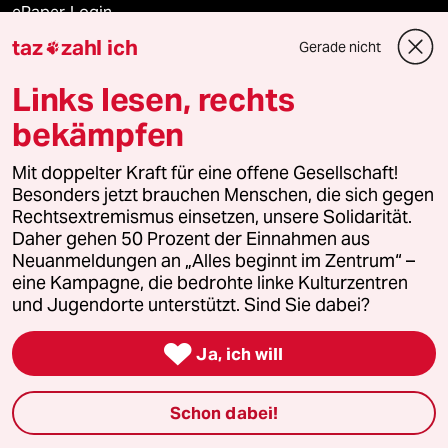
ePaper Login
taz
zahl ich
Gerade nicht

Downloads für Abonnierende
Links lesen, rechts
bekämpfen
© 2026 taz Verlags und Vertriebs GmbH
Mit doppelter Kraft für eine offene Gesellschaft!
Alle Rechte vorbehalten. Bei rechtlichen Fragen oder für Genehmigungen
wenden Sie sich bitte an
lizenzen@taz.de
Besonders jetzt brauchen Menschen, die sich gegen
Rechtsextremismus einsetzen, unsere Solidarität.
Daher gehen 50 Prozent der Einnahmen aus
Feedback
Redaktionsstatut
Kommune-Richtlinien
KI-
Neuanmeldungen an „Alles beginnt im Zentrum“ –
eine Kampagne, die bedrohte linke Kulturzentren
Leitlinie
Informant
Datenschutz
Impressum
AGB
und Jugendorte unterstützt. Sind Sie dabei?
Seitenwende
Einwilligungen widerrufen (Ads)

Ja, ich will
Schon dabei!