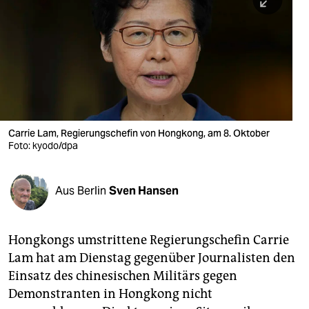
berlin
nord
wahrheit
verlag
verlag
Carrie Lam, Regierungschefin von Hongkong, am 8. Oktober
Foto: kyodo/dpa
veranstaltungen
shop
Aus Berlin
Sven Hansen
fragen & hilfe
unterstützen
Hongkongs umstrittene Regierungschefin Carrie
Lam hat am Dienstag gegenüber Journalisten den
abo
Einsatz des chinesischen Militärs gegen
genossenschaft
Demonstranten in Hongkong nicht