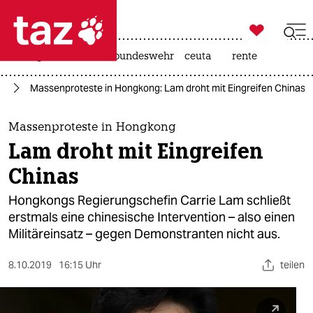

taz zahl ich
niedrigwasser
afd
bundeswehr
ceuta
rente

taz zahl ich
en
Massenproteste in Hongkong: Lam droht mit Eingreifen Chinas​
taz zahl ich
themen
Massenproteste in Hongkong
Lam droht mit Eingreifen
politik
Chinas​
öko
Hongkongs Regierungschefin Carrie Lam schließt
erstmals eine chinesische Intervention – also einen
gesellschaft
Militäreinsatz – gegen Demonstranten nicht aus.
kultur
8.10.2019
16:15 Uhr
teilen
sport