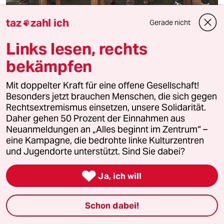
taz
zahl ich
Kurden in der Türkei
Gerade nicht

Der Gesang der Hoffnung
Links lesen, rechts
Seit Jahrtausenden teilen Kurden im Dengbêj-
bekämpfen
Haus ihre Geschichte, seit Kurzem auch Hoffnung
auf Frieden. Präsident Erdoğan hat noch andere
Mit doppelter Kraft für eine offene Gesellschaft!
Interessen.
Besonders jetzt brauchen Menschen, die sich gegen
Von
Derya Türkmen
Rechtsextremismus einsetzen, unsere Solidarität.
Daher gehen 50 Prozent der Einnahmen aus
Neuanmeldungen an „Alles beginnt im Zentrum“ –
eine Kampagne, die bedrohte linke Kulturzentren
und Jugendorte unterstützt. Sind Sie dabei?

Ja, ich will
Schon dabei!