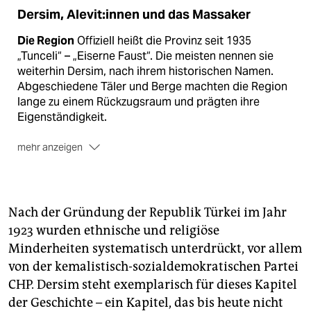
Dersim, Ale­vi­t:in­nen und das Massaker
Die Region
Offiziell heißt die Provinz seit 1935
„Tunceli“ – „Eiserne Faust“. Die meisten nennen sie
weiterhin Dersim, nach ihrem historischen Namen.
Abgeschiedene Täler und Berge machten die Region
lange zu einem Rückzugsraum und prägten ihre
Eigenständigkeit.
mehr anzeigen
Die Ale­vi­t:in­nen
Dersim ist die einzige Provinz der
Türkei mit alevitischer Mehrheit. Viele hier sprechen
Kirmanckî – auch „Zaza“ ge­nannt. Offizielle Zahlen zur
Nach der Gründung der Republik Türkei im Jahr
Anzahl von Ale­vit:in­nen in der Türkei gibt es nicht;
1923 wurden ethnische und religiöse
Schätzungen gehen davon aus, dass 10 bis 20
Minderheiten systematisch unterdrückt, vor allem
Prozent der türkischen Bevölkerung alevitisch ist.
von der kemalistisch-sozialdemokratischen Partei
Das Massaker 1937/38
Bei einem brutalen
CHP. Dersim steht exemplarisch für dieses Kapitel
Militäreinsatz wurden in den Jahren 1937/1938 Dörfer
der Geschichte – ein Kapitel, das bis heute nicht
bombardiert, Menschen deportiert und massakriert.