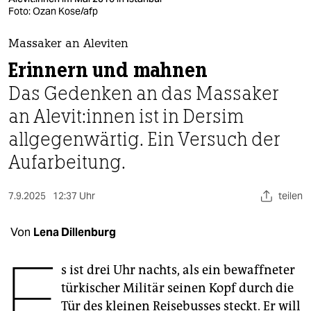
berlin
Foto: Ozan Kose/afp
nord
Massaker an Aleviten
wahrheit
Erinnern und mahnen
Das Gedenken an das Massaker
verlag
an Ale­vi­t:in­nen ist in Dersim
verlag
allgegenwärtig. Ein Versuch der
veranstaltungen
Aufarbeitung.
shop
7.9.2025
12:37 Uhr
teilen
fragen & hilfe
unterstützen
Von
Lena Dillenburg
E
abo
s ist drei Uhr nachts, als ein bewaffneter
genossenschaft
türkischer Militär seinen Kopf durch die
Tür des kleinen Reisebusses steckt. Er will