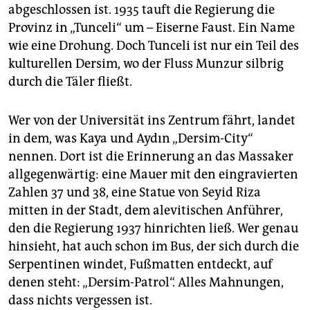
abgeschlossen ist. 1935 tauft die Regierung die
13.000 (laut Regierung) bis zu 70.000 Menschen (laut
alevitisch-kurdischen Quellen) starben.
Provinz in „Tunceli“ um – Eiserne Faust. Ein Name
Verantwortlich war die CHP, die damalige
wie eine Drohung. Doch Tunceli ist nur ein Teil des
Staatspartei unter Mustafa Kemal Atatürk und İsmet
kulturellen Dersim, wo der Fluss Munzur silbrig
İnönü, die eine Politik der Homogenisierung verfolgte.
durch die Täler fließt.
Sie begründete den Militäreinsatz mit einem
angeblichen Aufstand, der ist jedoch nicht belegt.
Wer von der Universität ins Zentrum fährt, landet
Heute
Noch immer tut sich die CHP schwer, ihre
in dem, was Kaya und Aydın „Dersim-City“
Verantwortung für das Massaker anzuerkennen. 2009
nennen. Dort ist die Erinnerung an das Massaker
sprach zwar erstmals ein türkischer Regierungschef,
Recep Tayyip Erdoğan, von einem „Massaker“ – doch
allgegenwärtig: eine Mauer mit den eingravierten
eher als politisches Wahlkampfmanöver. Für viele Ale­
Zahlen 37 und 38, eine Statue von Seyid Riza
vit:in­nen bleibt Dersim damit ein doppeltes Trauma:
mitten in der Stadt, dem alevitischen Anführer,
Gewalt in der Vergangenheit und fehlende
den die Regierung 1937 hinrichten ließ. Wer genau
Anerkennung in der Gegenwart.
hinsieht, hat auch schon im Bus, der sich durch die
Serpentinen windet, Fußmatten entdeckt, auf
denen steht: „Dersim-Patrol“. Alles Mahnungen,
dass nichts vergessen ist.