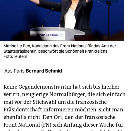
berlin
nord
wahrheit
verlag
Marine Le Pen, Kandidatin des Front National für das Amt der
Staatspräsidentin, beschwört die Schönheit Frankreichs
verlag
Foto: reuters
veranstaltungen
Aus Paris
Bernard Schmid
shop
fragen & hilfe
Keine Gegendemonstrantin hat sich bis hierher
verirrt, neugierige Normalbürger, die sich einfach
unterstützen
mal vor der Stichwahl um die französische
Präsidentschaft informieren möchten, sieht man
abo
ebenfalls nicht. Den Ort, den der französische
genossenschaft
Front National (FN) sich Anfang dieser Woche für