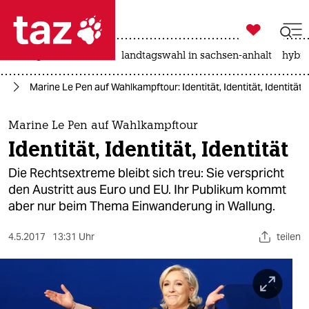

taz zahl ich
niedrigwasser
rente
landtagswahl in sachsen-anhalt
hybri

taz zahl ich
on
Marine Le Pen auf Wahlkampftour: Identität, Identität, Identität
taz zahl ich
themen
Marine Le Pen auf Wahlkampftour
Identität, Identität, Identität
politik
Die Rechtsextreme bleibt sich treu: Sie verspricht
öko
den Austritt aus Euro und EU. Ihr Publikum kommt
aber nur beim Thema Einwanderung in Wallung.
gesellschaft
4.5.2017
13:31 Uhr
teilen
kultur
sport