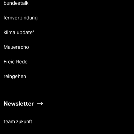
bundestalk
fernverbindung
klima update°
Mauerecho
Freie Rede
reingehen
Newsletter
team zukunft