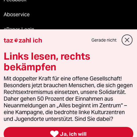
Aboservice
ePaper Login
taz
zahl ich
Gerade nicht

Downloads für Abonnierende
Links lesen, rechts
bekämpfen
© 2026 taz Verlags und Vertriebs GmbH
Mit doppelter Kraft für eine offene Gesellschaft!
Alle Rechte vorbehalten. Bei rechtlichen Fragen oder für Genehmigungen
wenden Sie sich bitte an
lizenzen@taz.de
Besonders jetzt brauchen Menschen, die sich gegen
Rechtsextremismus einsetzen, unsere Solidarität.
Daher gehen 50 Prozent der Einnahmen aus
Feedback
Redaktionsstatut
Kommune-Richtlinien
KI-
Neuanmeldungen an „Alles beginnt im Zentrum“ –
eine Kampagne, die bedrohte linke Kulturzentren
Leitlinie
Informant
Datenschutz
Impressum
AGB
und Jugendorte unterstützt. Sind Sie dabei?
Seitenwende
Einwilligungen widerrufen (Ads)

Ja, ich will