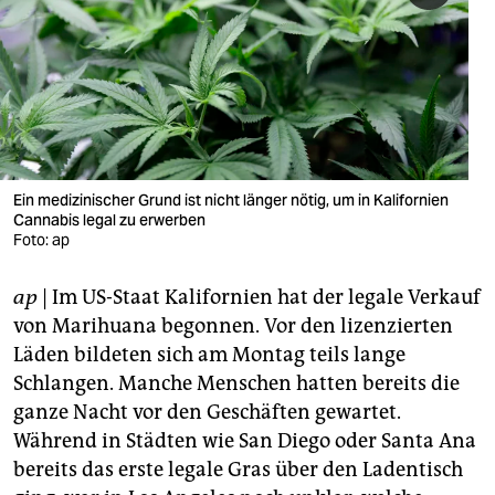
berlin
nord
wahrheit
verlag
verlag
Ein medizinischer Grund ist nicht länger nötig, um in Kalifornien
Cannabis legal zu erwerben
veranstaltungen
Foto: ap
shop
ap
| Im US-Staat Kalifornien hat der legale Verkauf
fragen & hilfe
von Marihuana begonnen. Vor den lizenzierten
Läden bildeten sich am Montag teils lange
unterstützen
Schlangen. Manche Menschen hatten bereits die
ganze Nacht vor den Geschäften gewartet.
abo
Während in Städten wie San Diego oder Santa Ana
genossenschaft
bereits das erste legale Gras über den Ladentisch