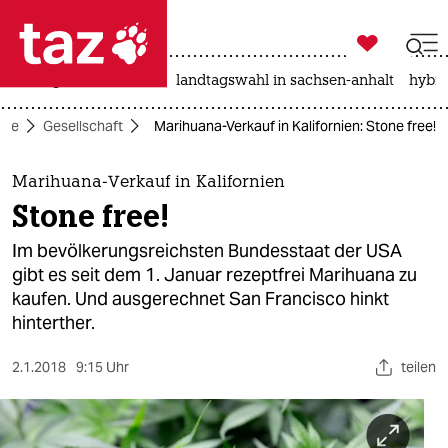

taz zahl ich
niedrigwasser
rente
landtagswahl in sachsen-anhalt
hybri

taz zahl ich
eite
Gesellschaft
Marihuana-Verkauf in Kalifornien: Stone free!
taz zahl ich
themen
Marihuana-Verkauf in Kalifornien
Stone free!
politik
Im bevölkerungsreichsten Bundesstaat der USA
öko
gibt es seit dem 1. Januar rezeptfrei Marihuana zu
kaufen. Und ausgerechnet San Francisco hinkt
gesellschaft
hinterther.
kultur
2.1.2018
9:15 Uhr
teilen
sport