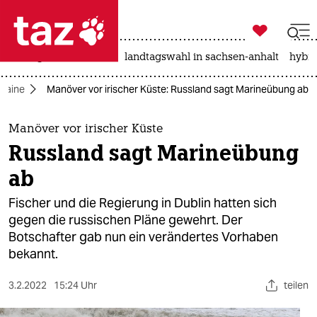

taz zahl ich
niedrigwasser
rente
landtagswahl in sachsen-anhalt
hybri

taz zahl ich
kraine
Manöver vor irischer Küste: Russland sagt Marineübung ab​
taz zahl ich
themen
Manöver vor irischer Küste
Russland sagt Marineübung
politik
ab​
öko
Fischer und die Regierung in Dublin hatten sich
gegen die russischen Pläne gewehrt. Der
gesellschaft
Botschafter gab nun ein verändertes Vorhaben
bekannt.
kultur
sport
3.2.2022
15:24 Uhr
teilen