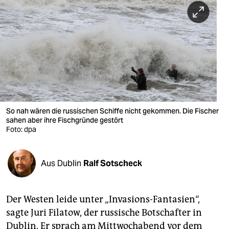
berlin
nord
wahrheit
verlag
verlag
veranstaltungen
So nah wären die russischen Schiffe nicht gekommen. Die Fischer
sahen aber ihre Fischgründe gestört
shop
Foto: dpa
fragen & hilfe
Aus Dublin
Ralf Sotscheck
unterstützen
abo
Der Westen leide unter „Invasions-Fantasien“,
genossenschaft
sagte Juri Filatow, der russische Botschafter in
Dublin. Er sprach am Mittwochabend vor dem