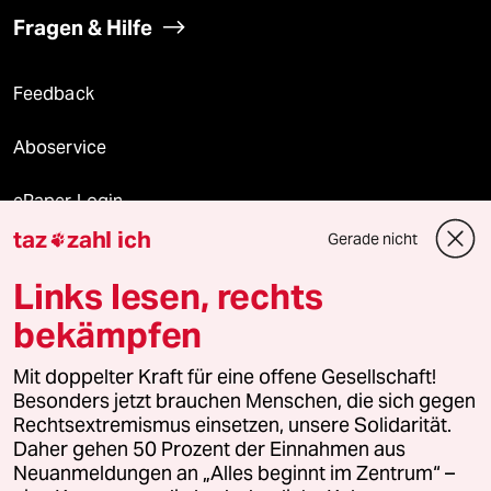
Fragen & Hilfe
Feedback
Aboservice
ePaper Login
taz
zahl ich
Gerade nicht

Downloads für Abonnierende
Links lesen, rechts
bekämpfen
© 2026 taz Verlags und Vertriebs GmbH
Alle Rechte vorbehalten. Bei rechtlichen Fragen oder für Genehmigungen
Mit doppelter Kraft für eine offene Gesellschaft!
wenden Sie sich bitte an
lizenzen@taz.de
Besonders jetzt brauchen Menschen, die sich gegen
Rechtsextremismus einsetzen, unsere Solidarität.
Daher gehen 50 Prozent der Einnahmen aus
Feedback
Redaktionsstatut
Kommune-Richtlinien
KI-
Neuanmeldungen an „Alles beginnt im Zentrum“ –