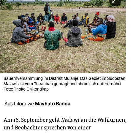
berlin
nord
wahrheit
verlag
verlag
veranstaltungen
shop
Bauernversammlung im Distrikt Mulanje. Das Gebiet im Südosten
Malawis ist vom Teeanbau geprägt und chronisch unterernährt
fragen & hilfe
Foto: Thoko Chikondi/ap
unterstützen
Aus Lilongwe
Mavhuto Banda
abo
Am 16. September geht Malawi an die Wahlurnen,
genossenschaft
und Beobachter sprechen von einer