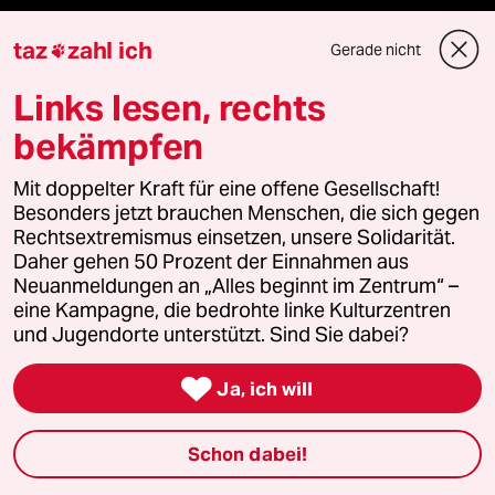
Jemen
taz
zahl ich
Gerade nicht

Links lesen, rechts
Verlag
bekämpfen
Mit doppelter Kraft für eine offene Gesellschaft!
Aktuelles
Besonders jetzt brauchen Menschen, die sich gegen
Rechtsextremismus einsetzen, unsere Solidarität.
Hausblog
Daher gehen 50 Prozent der Einnahmen aus
Neuanmeldungen an „Alles beginnt im Zentrum“ –
Die Seitenwende
eine Kampagne, die bedrohte linke Kulturzentren
und Jugendorte unterstützt. Sind Sie dabei?
Stellen

Ja, ich will
Presse
Schon dabei!