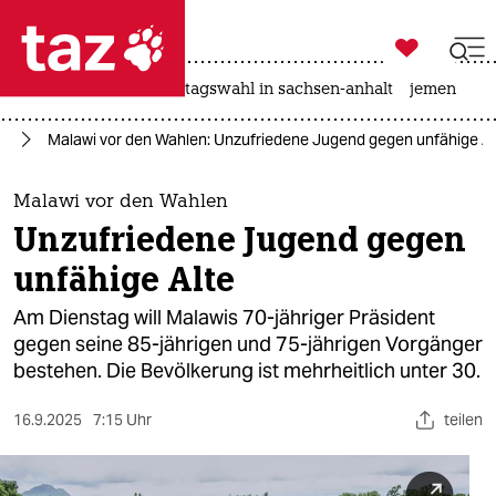

taz zahl ich
drohnen
rente
landtagswahl in sachsen-anhalt
jemen

taz zahl ich
ka
Malawi vor den Wahlen: Unzufriedene Jugend gegen unfähige Al
taz zahl ich
themen
Malawi vor den Wahlen
Unzufriedene Jugend gegen
politik
unfähige Alte
öko
Am Dienstag will Malawis 70-jähriger Präsident
gegen seine 85-jährigen und 75-jährigen Vorgänger
gesellschaft
bestehen. Die Bevölkerung ist mehrheitlich unter 30.
kultur
16.9.2025
7:15 Uhr
teilen
sport