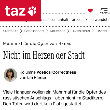

taz zahl ich
hitze
landtagswahl in sachsen-anhalt
arbeit
klimawandel

taz zahl ich
Startseite
Gesellschaft
Kolumnen
Rassismus
Mahnmal
taz zahl ich
themen
Mahnmal für die Opfer von Hanau
Nicht im Herzen der Stadt
politik
öko
Kolumne
Poetical Correctness
gesellschaft
von
Lin Hierse
kultur
Viele Hanauer wollen ein Mahnmal für die Opfer des
rassistischen Anschlags – aber nicht im Stadtkern.
sport
Den Toten wird dort kein Platz gestattet.