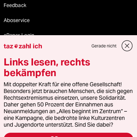
Feedback
Aboservice
ePaper Login
taz
zahl ich
Gerade nicht

Downloads für Abonnierende
Links lesen, rechts
bekämpfen
© 2026 taz Verlags und Vertriebs GmbH
Alle Rechte vorbehalten. Bei rechtlichen Fragen oder für Genehmigungen
Mit doppelter Kraft für eine offene Gesellschaft!
wenden Sie sich bitte an
lizenzen@taz.de
Besonders jetzt brauchen Menschen, die sich gegen
Rechtsextremismus einsetzen, unsere Solidarität.
Daher gehen 50 Prozent der Einnahmen aus
Feedback
Redaktionsstatut
Kommune-Richtlinien
KI-
Neuanmeldungen an „Alles beginnt im Zentrum“ –
eine Kampagne, die bedrohte linke Kulturzentren
Leitlinie
Informant
Datenschutz
Impressum
AGB
und Jugendorte unterstützt. Sind Sie dabei?