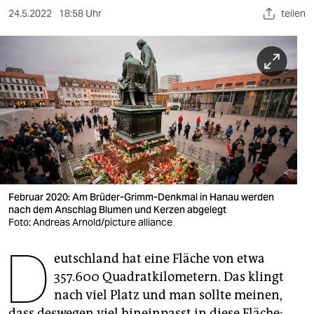
berlin
24.5.2022
18:58 Uhr
teilen
nord
wahrheit
verlag
verlag
veranstaltungen
shop
Februar 2020: Am Brüder-Grimm-Denkmal in Hanau werden
fragen & hilfe
nach dem Anschlag Blumen und Kerzen abgelegt
Foto: Andreas Arnold/picture alliance
unterstützen
D
eutschland hat eine Fläche von etwa
abo
357.600 Quadratkilometern. Das klingt
genossenschaft
nach viel Platz und man sollte meinen,
dass deswegen viel hineinpasst in diese Fläche: