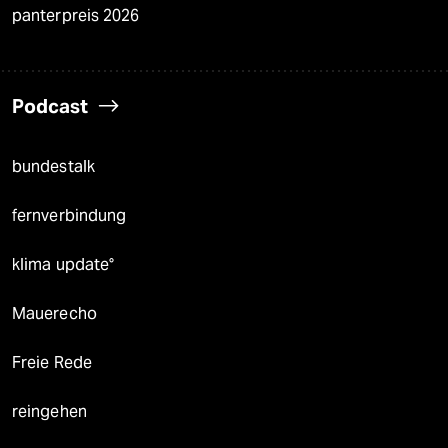
panterpreis 2026
Podcast
bundestalk
fernverbindung
klima update°
Mauerecho
Freie Rede
reingehen