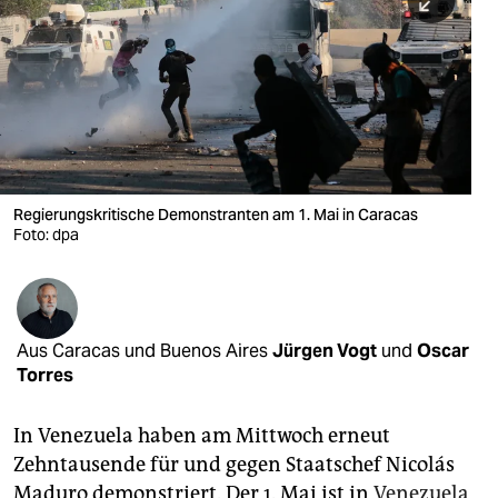
berlin
nord
wahrheit
verlag
verlag
Regierungskritische Demonstranten am 1. Mai in Caracas
Foto: dpa
veranstaltungen
shop
fragen & hilfe
Aus Caracas und Buenos Aires
Jürgen Vogt
und
Oscar
unterstützen
Torres
abo
In Venezuela haben am Mittwoch erneut
genossenschaft
Zehntausende für und gegen Staatschef Nicolás
Maduro demonstriert. Der 1. Mai ist in
Venezuela