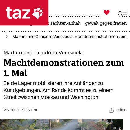

taz zahl ich
hitze
landtagswahl in sachsen-anhalt
gewalt gegen frauen

taz zahl ich
ka
Maduro und Guaidó in Venezuela: Machtdemonstrationen zum 1
taz zahl ich
themen
Maduro und Guaidó in Venezuela
Machtdemonstrationen zum
politik
1. Mai
öko
Beide Lager mobilisieren ihre Anhänger zu
Kundgebungen. Am Rande kommt es zu einem
gesellschaft
Streit zwischen Moskau und Washington.
kultur
2.5.2019
9:35 Uhr
teilen
sport