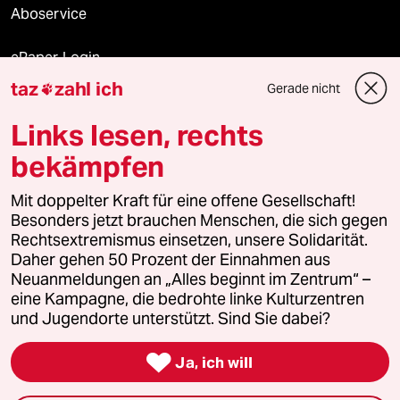
Aboservice
ePaper Login
taz
zahl ich
Gerade nicht

Downloads für Abonnierende
Links lesen, rechts
bekämpfen
© 2026 taz Verlags und Vertriebs GmbH
Mit doppelter Kraft für eine offene Gesellschaft!
Alle Rechte vorbehalten. Bei rechtlichen Fragen oder für Genehmigungen
wenden Sie sich bitte an
lizenzen@taz.de
Besonders jetzt brauchen Menschen, die sich gegen
Rechtsextremismus einsetzen, unsere Solidarität.
Daher gehen 50 Prozent der Einnahmen aus
Feedback
Redaktionsstatut
Kommune-Richtlinien
KI-
Neuanmeldungen an „Alles beginnt im Zentrum“ –
eine Kampagne, die bedrohte linke Kulturzentren
Leitlinie
Informant
Datenschutz
Impressum
AGB
und Jugendorte unterstützt. Sind Sie dabei?
Seitenwende
Einwilligungen widerrufen (Ads)

Ja, ich will