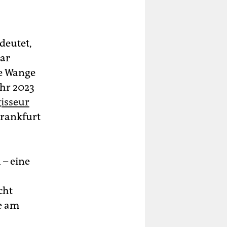
deutet,
bar
te Wange
ahr 2023
isseur
Frankfurt
 – eine
cht
ie am