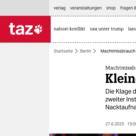
hautnavigation anspringen
hauptinhalt anspringen
footer anspringen
verlag
veranstaltungen
shop
fragen &
nahost-konflikt
usa unter trump
lan

taz zahl ich
taz zahl ich
Startseite
Berlin
Machtmissbrauch v
themen
politik
Machtmissbr
Klein
öko
Die Klage 
gesellschaft
zweiter Ins
Nacktaufn
kultur
sport
27.6.2025
19:0