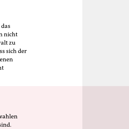
 das
n nicht
alt zu
s sich der
tenen
ht
wahlen
sind.