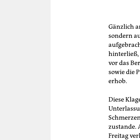
Gänzlich an
sondern au
aufgebrach
hinterließ,
vor das Be
sowie die P
erhob.
Diese Kla
Unterlassu
Schmerzens
zustande. 
Freitag ve