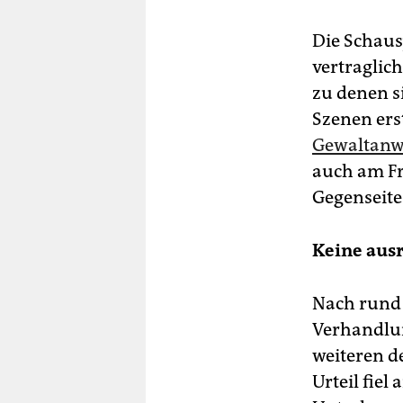
Die Schaus
vertragli
zu denen si
Szenen ers
Gewaltanwe
auch am Fre
Gegenseite
Keine aus
Nach rund 
Verhandlun
weiteren d
Urteil fiel