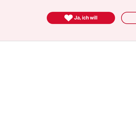
 zu – für einen Film, der im Jahr 2021 in der Tür
wei Jahre später seine Premiere auf der Berlinal

iebenen Szene spielte Aksoy die Tochter. Der Zeu
Ja, ich will
ihr Anspielpartner, sondern zugleich der Regieass