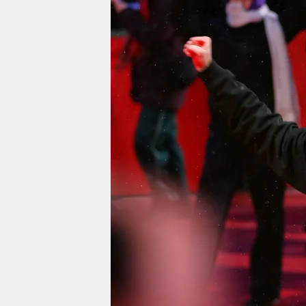
berlin
nord
wahrheit
verlag
verlag
veranstaltungen
shop
fragen & hilfe
unterstützen
abo
genossenschaft