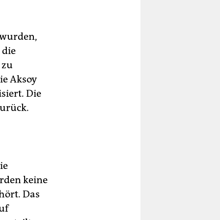
 wurden,
 die
 zu
wie Aksoy
siert. Die
zurück.
ie
rden keine
hört. Das
uf