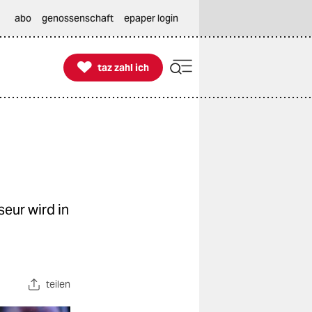
abo
genossenschaft
epaper login

taz zahl ich
taz zahl ich
eur wird in
teilen