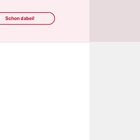
kei gedreht
e hatte. In
ge war
Schon dabei!
istent des