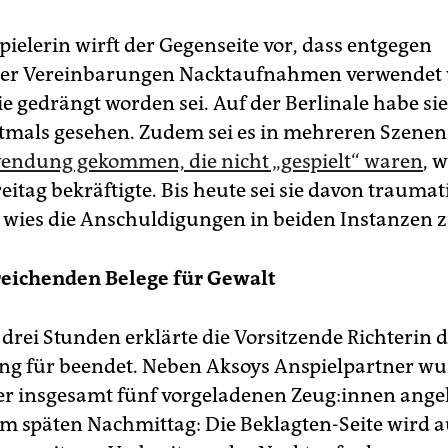
pielerin wirft der Gegenseite vor, dass entgegen
cher Vereinbarungen Nacktaufnahmen verwendet
e gedrängt worden sei. Auf der Berlinale habe sie
tmals gesehen. Zudem sei es in mehreren Szenen
ndung gekommen, die nicht „gespielt“ waren
, 
itag bekräftigte. Bis heute sei sie davon traumati
 wies die Anschuldigungen in beiden Instanzen 
reichenden Belege für Gewalt
drei Stunden erklärte die Vorsitzende Richterin d
g für beendet. Neben Aksoys Anspielpartner wu
er insgesamt fünf vorgeladenen Zeu­g:in­nen ange
 am späten Nachmittag: Die Beklagten-Seite wird a