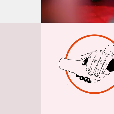
epaper login
Aus Berlin
N
Alles sei 
sich ein K
Gewaltanwe
Tochter ve
angedeutet
Landesarbe
Die beschr