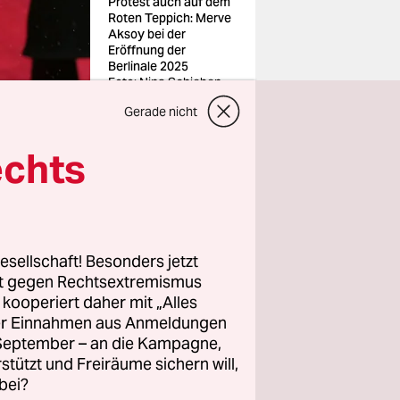
Protest auch auf dem
Roten Teppich: Merve
Aksoy bei der
Eröffnung der
Berlinale 2025
Foto: Nina Schieben
Gerade nicht
echts
ne ereignet
 physischen
ater der
esellschaft! Besonders jetzt
ur
rt gegen Rechtsextremismus
 vor dem
z kooperiert daher mit „Alles
ller Einnahmen aus Anmeldungen
. September – an die Kampagne,
rstützt und Freiräume sichern will,
spielerin
bei?