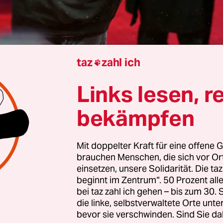
taz
zahl ich

ina Schieben
Links lesen, r
wie im Drehbuch abgelaufen. In der geprobten Sze
bekämpfen
onflikt zwischen Vater und Tochter, bei dem es zu
ndungen kommt. So auch die Ohrfeige, die der V
Mit doppelter Kraft für eine offene G
rpasst. „Die habe ich mit einer Handbewegung n
brauchen Menschen, die sich vor O
“, sagte der vorgeladene Zeuge am Freitagmittag
einsetzen, unsere Solidarität. Die ta
itsgericht Berlin-Brandenburg.
beginnt im Zentrum“. 50 Prozent a
bei taz zahl ich gehen – bis zum 30
die linke, selbstverwaltete Orte unte
iebene Situation trug sich beim Casting der Schau
bevor sie verschwinden. Sind Sie da