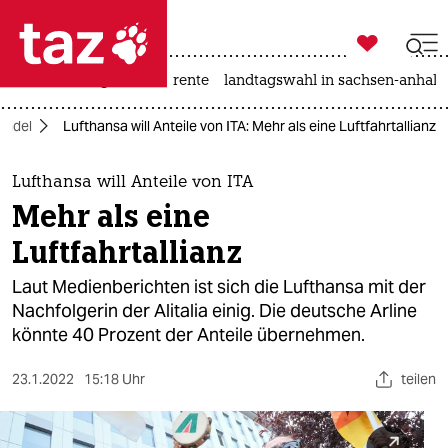

taz zahl ich
hitze
niedrigwasser
rente
landtagswahl in sachsen-anhalt

taz zahl ich
andel
Lufthansa will Anteile von ITA: Mehr als eine Luftfahrtallianz
taz zahl ich
themen
Lufthansa will Anteile von ITA
Mehr als eine
politik
Luftfahrtallianz
öko
Laut Medienberichten ist sich die Lufthansa mit der
Nachfolgerin der Alitalia einig. Die deutsche Arline
gesellschaft
könnte 40 Prozent der Anteile übernehmen.
kultur
23.1.2022
15:18 Uhr
teilen
sport