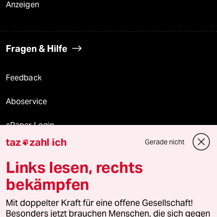
Anzeigen
Fragen & Hilfe
Feedback
Aboservice
ePaper Login
taz
zahl ich
Gerade nicht

Downloads für Abonnierende
Links lesen, rechts
bekämpfen
© 2026 taz Verlags und Vertriebs GmbH
Mit doppelter Kraft für eine offene Gesellschaft!
Alle Rechte vorbehalten. Bei rechtlichen Fragen oder für Genehmigungen
wenden Sie sich bitte an
lizenzen@taz.de
Besonders jetzt brauchen Menschen, die sich gegen