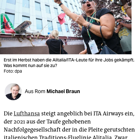
berlin
nord
wahrheit
verlag
verlag
Erst im Herbst haben die Alitalia/ITA-Leute für ihre Jobs gekämpft.
Was kommt nun auf sie zu?
veranstaltungen
Foto: dpa
shop
fragen & hilfe
Aus Rom
Michael Braun
unterstützen
Die
Lufthansa
steigt angeblich bei ITA Airways ein,
abo
der 2021 aus der Taufe gehobenen
genossenschaft
Nachfolgegesellschaft der in die Pleite gerutschten
italienischen Traditions-Fluglinie Alitalia. Zwar