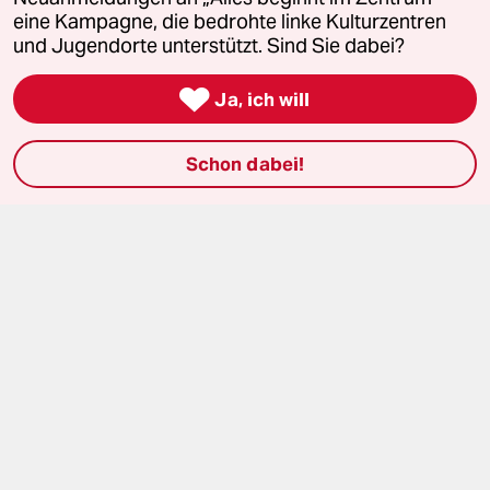
eine Kampagne, die bedrohte linke Kulturzentren
ePaper Login
und Jugendorte unterstützt. Sind Sie dabei?
Downloads für Abonnierende

Ja, ich will
Schon dabei!
© 2026 taz Verlags und Vertriebs GmbH
Alle Rechte vorbehalten. Bei rechtlichen Fragen oder für Genehmigungen
wenden Sie sich bitte an
lizenzen@taz.de
Feedback
Redaktionsstatut
Kommune-Richtlinien
KI-
Leitlinie
Informant
Datenschutz
Impressum
AGB
Seitenwende
Einwilligungen widerrufen (Ads)