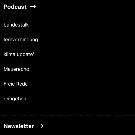
Podcast
bundestalk
fernverbindung
klima update°
Mauerecho
Freie Rede
reingehen
Newsletter