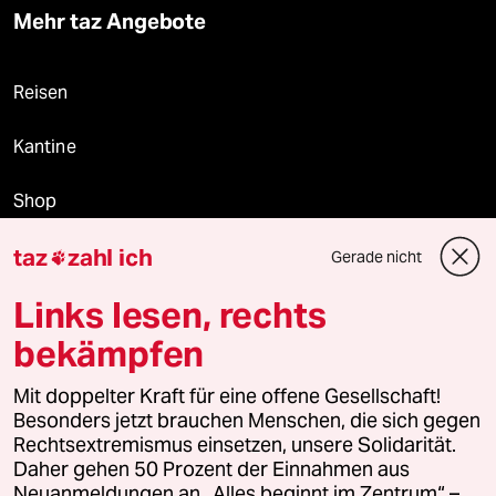
Mehr taz Angebote
Reisen
Kantine
Shop
taz
zahl ich
Anzeigen
Gerade nicht

Links lesen, rechts
bekämpfen
Fragen & Hilfe
Mit doppelter Kraft für eine offene Gesellschaft!
Besonders jetzt brauchen Menschen, die sich gegen
Feedback
Rechtsextremismus einsetzen, unsere Solidarität.
Daher gehen 50 Prozent der Einnahmen aus
Aboservice
Neuanmeldungen an „Alles beginnt im Zentrum“ –