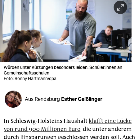
berlin
nord
wahrheit
verlag
verlag
veranstaltungen
Würden unter Kürzungen besonders leiden: Schü­le­r:in­nen an
Gemein­schafts­schulen
shop
Foto: Ronny Hartmann/dpa
fragen & hilfe
Aus Rendsburg
Esther Geißlinger
unterstützen
abo
In Schleswig-Holsteins Haushalt
klafft eine Lücke
genossenschaft
von rund 900 Millionen Euro
, die unter anderem
durch Einsparungen geschlossen werden soll. Auch