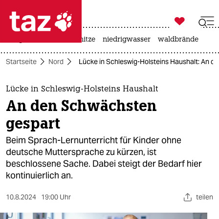

taz zahl ich
krieg in der ukraine
hitze
niedrigwasser
waldbrände

taz zahl ich
Startseite
Nord
Lücke in Schleswig-Holsteins Haushalt: An 
taz zahl ich
themen
Lücke in Schleswig-Holsteins Haushalt
An den Schwächsten
politik
gespart
öko
Beim Sprach-Lernunterricht für Kinder ohne
deutsche Muttersprache zu kürzen, ist
gesellschaft
beschlossene Sache. Dabei steigt der Bedarf hier
kontinuierlich an.
kultur
sport
10.8.2024
19:00 Uhr
teilen