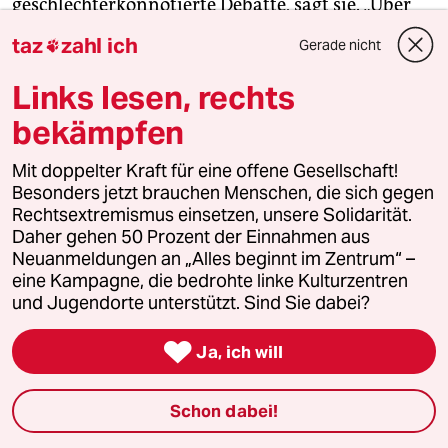
geschlechterkonnotierte Debatte, sagt sie. „Über
Kollege Lindner heißt es, dass er hart verhandelt –
taz
zahl ich
Gerade nicht

von Starrsinnigkeit ist da nicht die Rede. Man
könnte auch sagen, ich bin eine toughe
Links lesen, rechts
Verhandlerin.“
bekämpfen
Tatsache ist, Konflikten geht Paus nicht aus dem
Mit doppelter Kraft für eine offene Gesellschaft!
Weg. Im Sommer 2023 blockierte sie
Besonders jetzt brauchen Menschen, die sich gegen
Rechtsextremismus einsetzen, unsere Solidarität.
öffentlichkeitswirksam eines von Lindners
Daher gehen 50 Prozent der Einnahmen aus
Gesetzen, um Geld für die Kindergrundsicherung
Neuanmeldungen an „Alles beginnt im Zentrum“ –
herauszuschlagen. Medial prägte nicht zuletzt
eine Kampagne, die bedrohte linke Kulturzentren
diese Aktion das Image der Ministerin, die mit
und Jugendorte unterstützt. Sind Sie dabei?
dem Kopf durch die Wand will und das nicht

schafft.
Ja, ich will
Im Bundestag gibt es auch eine andere Perspektive.
Schon dabei!
Die SPD-Abgeordnete Leni Breymaier etwa sagt,