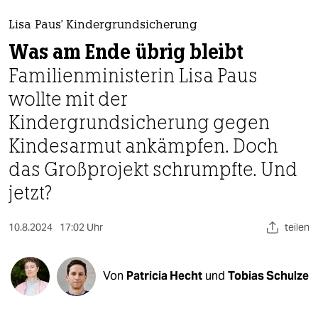
berlin
Lisa Paus' Kindergrundsicherung
nord
Was am Ende übrig bleibt
wahrheit
Familienministerin Lisa Paus
wollte mit der
verlag
Kindergrundsicherung gegen
verlag
Kindesarmut ankämpfen. Doch
veranstaltungen
das Großprojekt schrumpfte. Und
shop
jetzt?
fragen & hilfe
10.8.2024
17:02 Uhr
teilen
unterstützen
abo
Von
Patricia Hecht
und
Tobias Schulze
genossenschaft