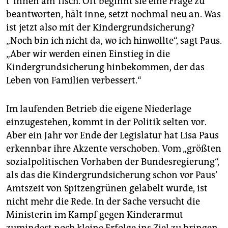
t*in­nen am Tisch. Oft beginnt sie eine Frage zu
beantworten, hält inne, setzt nochmal neu an. Was
ist jetzt also mit der Kindergrundsicherung?
„Noch bin ich nicht da, wo ich hinwollte“, sagt Paus.
„Aber wir werden einen Einstieg in die
Kindergrundsicherung hinbekommen, der das
Leben von Familien verbessert.“
Im laufenden Betrieb die eigene Niederlage
einzugestehen, kommt in der Politik selten vor.
Aber ein Jahr vor Ende der Legislatur hat Lisa Paus
erkennbar ihre Akzente verschoben. Vom „größten
sozialpolitischen Vorhaben der Bundesregierung“,
als das die Kindergrundsicherung schon vor Paus’
Amtszeit von Spitzengrünen gelabelt wurde, ist
nicht mehr die Rede. In der Sache versucht die
Ministerin im Kampf gegen Kinderarmut
zumindest noch kleine Erfolge ins Ziel zu bringen.