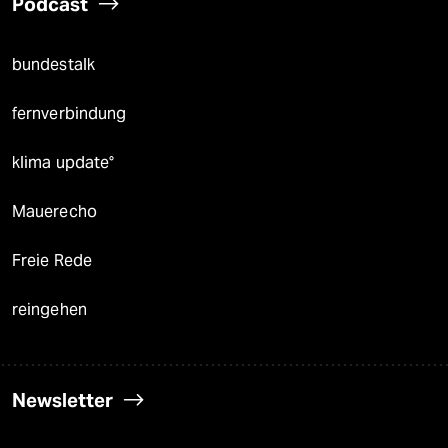
Podcast
bundestalk
fernverbindung
klima update°
Mauerecho
Freie Rede
reingehen
Newsletter