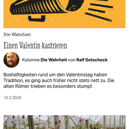
berlin
nord
wahrheit
Die Wahrheit
verlag
Einen Valentin kastrieren
verlag
Kolumne
Die Wahrheit
von
Ralf Sotscheck
veranstaltungen
shop
Boshaftigkeiten rund um den Valentinstag haben
Tradition, es ging auch früher nicht stets nett zu. Die
fragen & hilfe
alten Römer trieben es besonders stumpf.
unterstützen
16.2.2026
abo
genossenschaft