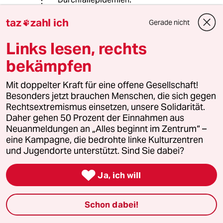
Viele Iraker waren zutiefst enttäuscht.
taz
zahl ich
Es herrschte die verbreitete
Gerade nicht

Überzeugung, die USA mit ihrem
Links lesen, rechts
enormen Reichtum und ihrer Macht
könnten alles wieder in Ordnung
bekämpfen
bringen. Selbst unter Saddam
Hussein waren bis 1990 rund 95
Mit doppelter Kraft für eine offene Gesellschaft!
Prozent des Landes mit Trinkwasser
Besonders jetzt brauchen Menschen, die sich gegen
versorgt, war die Analphabetenquote
Rechtsextremismus einsetzen, unsere Solidarität.
gesunken und hatte die Mehrheit der
Daher gehen 50 Prozent der Einnahmen aus
Bevölkerung einen erheblich
Neuanmeldungen an „Alles beginnt im Zentrum“ –
besseren Lebensstandard
eine Kampagne, die bedrohte linke Kulturzentren
und Jugendorte unterstützt. Sind Sie dabei?
H-G.-S
H

Ja, ich will
04.10.2014
,
10:38 Uhr
@H-G.-S:
Schon dabei!
US-Repräsentanten im Irak
bezeichnen die Saddam-Hussein-