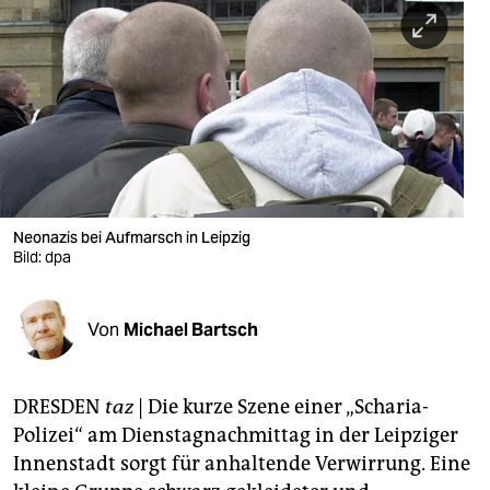
berlin
nord
wahrheit
verlag
verlag
veranstaltungen
Neonazis bei Aufmarsch in Leipzig
Bild: dpa
shop
fragen & hilfe
Von
Michael Bartsch
unterstützen
DRESDEN
taz
| Die kurze Szene einer „Scharia-
abo
Polizei“ am Dienstagnachmittag in der Leipziger
genossenschaft
Innenstadt sorgt für anhaltende Verwirrung. Eine