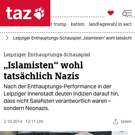

taz zahl ich
bergsteigen
usa unter trump
katzen
landtagswahl in sachs

taz zahl ich
is
Leipziger Enthauptungs-Schauspiel: „Islamisten“ wohl tatsächlic
taz zahl ich
themen
Leipziger Enthauptungs-Schauspiel
„Islamisten“ wohl
politik
tatsächlich Nazis
öko
Nach der Enthauptungs-Performance in der
Leipziger Innenstadt deuten Indizien darauf hin,
gesellschaft
dass nicht Salafisten verantwortlich waren –
sondern Neonazis.
kultur
sport
2.10.2014
12:11 Uhr
teilen