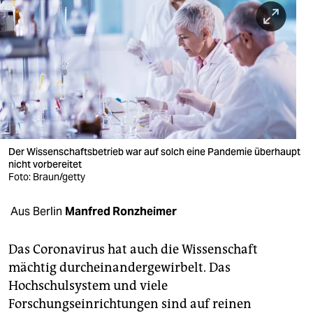
berlin
nord
wahrheit
verlag
verlag
veranstaltungen
Der Wissen­schaftsbetrieb war auf solch eine Pandemie überhaupt
nicht vor­bereitet
Foto: Braun/getty
shop
fragen & hilfe
Aus Berlin
Manfred Ronzheimer
unterstützen
Das Coronavirus hat auch die Wissenschaft
abo
mächtig durcheinandergewirbelt. Das
Hochschulsystem und viele
genossenschaft
Forschungseinrichtungen sind auf reinen