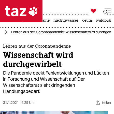

taz zahl ich
hitze
krieg in der ukraine
niedrigwasser
ceuta
waldbrän

taz zahl ich
us
Lehren aus der Coronapandemie: Wissenschaft wird durchgewir
taz zahl ich
themen
Lehren aus der Coronapandemie
Wissenschaft wird
politik
durchgewirbelt
öko
Die Pandemie deckt Fehlentwicklungen und Lücken
in Forschung und Wissen­schaft auf. Der
gesellschaft
Wissenschaftsrat sieht dringenden
Handlungsbedarf.
kultur
sport
31.1.2021
9:29 Uhr
teilen