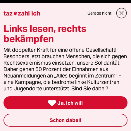
Die Seitenwende
taz
zahl ich
Gerade nicht

Stellen
Links lesen, rechts
bekämpfen
Presse
Mit doppelter Kraft für eine offene Gesellschaft!
Besonders jetzt brauchen Menschen, die sich gegen
Rechtsextremismus einsetzen, unsere Solidarität.
Unterstützen
Daher gehen 50 Prozent der Einnahmen aus
Neuanmeldungen an „Alles beginnt im Zentrum“ –
eine Kampagne, die bedrohte linke Kulturzentren
abo
und Jugendorte unterstützt. Sind Sie dabei?
genossenschaft

Ja, ich will
taz zahl ich
Schon dabei!
recherchefonds ausland