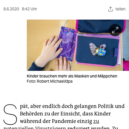
berlin
8.6.2020
8:42 Uhr
teilen
nord
wahrheit
verlag
verlag
veranstaltungen
shop
Kinder brauchen mehr als Masken und Mäppchen
Foto: Robert Michael/dpa
fragen & hilfe
unterstützen
S
pät, aber endlich doch gelangen Politik und
abo
Behörden zu der Einsicht, dass Kinder
genossenschaft
während der Pandemie einzig
zu
potenziellen Virusträgern
reduziert wurden. Zu