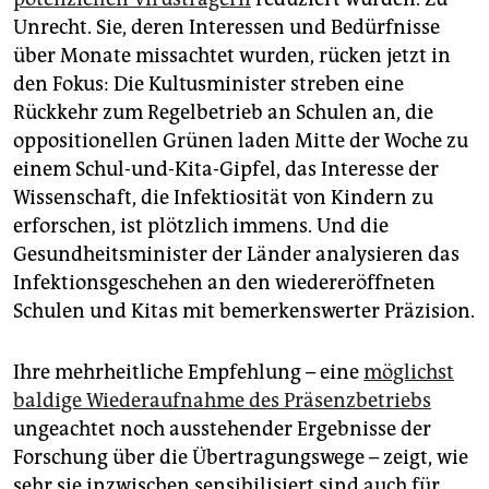
epaper login
Unrecht. Sie, deren Interessen und Bedürfnisse
über Monate missachtet wurden, rücken jetzt in
den Fokus: Die Kultusminister streben eine
Rückkehr zum Regelbetrieb an Schulen an, die
opposi­tio­nellen Grünen laden Mitte der Woche zu
einem Schul-und-Kita-Gipfel, das Interesse der
Wissenschaft, die Infektiosität von Kindern zu
erforschen, ist plötzlich immens. Und die
Gesundheitsminister der Länder analysieren das
Infektionsgeschehen an den wiedereröffneten
Schulen und Kitas mit bemerkenswerter Präzision.
Ihre mehrheitliche Empfehlung – eine
möglichst
baldige Wiederaufnahme des Präsenzbetriebs
ungeachtet noch ausstehender Ergebnisse der
Forschung über die Übertragungswege – zeigt, wie
sehr sie inzwischen sensibilisiert sind auch für