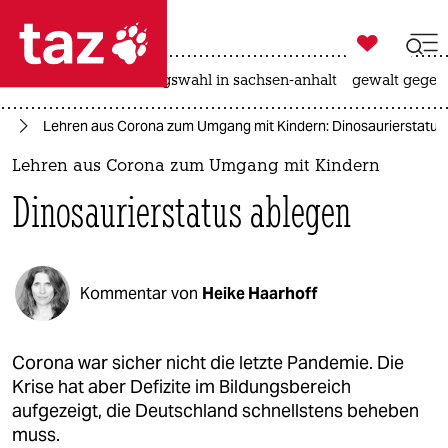

taz zahl ich
hitze
surfen
landtagswahl in sachsen-anhalt
gewalt gegen

taz zahl ich
us
Lehren aus Corona zum Umgang mit Kindern: Dinosaurierstatus
taz zahl ich
Lehren aus Corona zum Umgang mit Kindern
themen
Dinosaurierstatus ablegen
politik
öko
Kommentar von
Heike Haarhoff
gesellschaft
kultur
Corona war sicher nicht die letzte Pandemie. Die
Krise hat aber Defizite im Bildungsbereich
sport
aufgezeigt, die Deutschland schnellstens beheben
muss.