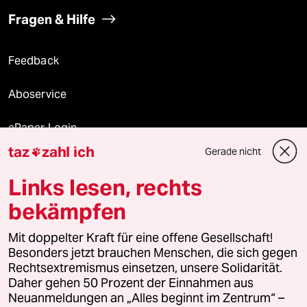
Fragen & Hilfe
Feedback
Aboservice
ePaper Login
taz
zahl ich
Gerade nicht

Downloads für Abonnierende
Links lesen, rechts
bekämpfen
© 2026 taz Verlags und Vertriebs GmbH
Mit doppelter Kraft für eine offene Gesellschaft!
Alle Rechte vorbehalten. Bei rechtlichen Fragen oder für Genehmigungen
wenden Sie sich bitte an
lizenzen@taz.de
Besonders jetzt brauchen Menschen, die sich gegen
Rechtsextremismus einsetzen, unsere Solidarität.
Daher gehen 50 Prozent der Einnahmen aus
Feedback
Redaktionsstatut
Kommune-Richtlinien
KI-
Neuanmeldungen an „Alles beginnt im Zentrum“ –