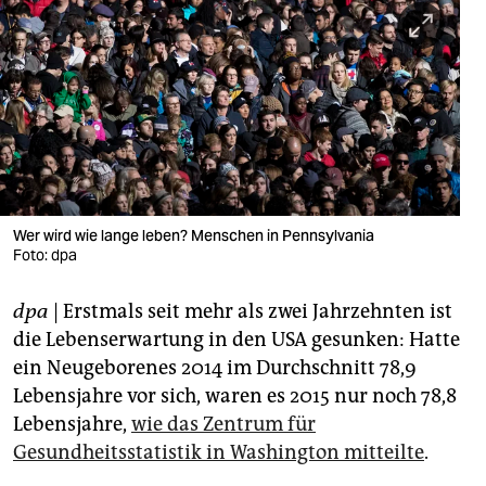
berlin
nord
wahrheit
verlag
verlag
veranstaltungen
Wer wird wie lange leben? Menschen in Pennsylvania
Foto: dpa
shop
dpa
| Erstmals seit mehr als zwei Jahrzehnten ist
fragen & hilfe
die Lebenserwartung in den USA gesunken: Hatte
unterstützen
ein Neugeborenes 2014 im Durchschnitt 78,9
Lebensjahre vor sich, waren es 2015 nur noch 78,8
abo
Lebensjahre,
wie das Zentrum für
genossenschaft
Gesundheitsstatistik in Washington mitteilte
.