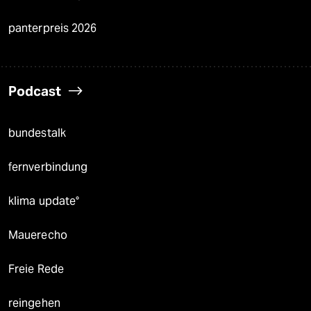
panterpreis 2026
Podcast
bundestalk
fernverbindung
klima update°
Mauerecho
Freie Rede
reingehen