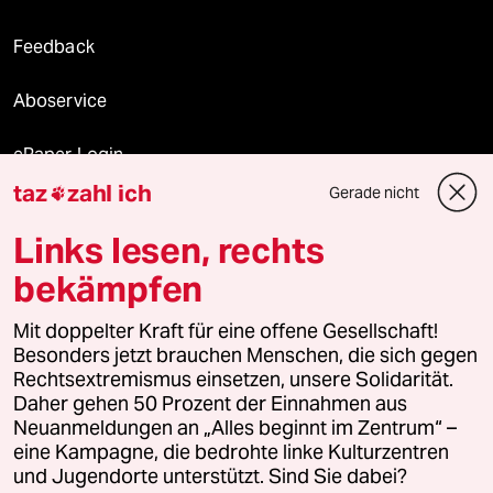
Feedback
Aboservice
ePaper Login
taz
zahl ich
Gerade nicht

Downloads für Abonnierende
Links lesen, rechts
bekämpfen
© 2026 taz Verlags und Vertriebs GmbH
Mit doppelter Kraft für eine offene Gesellschaft!
Alle Rechte vorbehalten. Bei rechtlichen Fragen oder für Genehmigungen
wenden Sie sich bitte an
lizenzen@taz.de
Besonders jetzt brauchen Menschen, die sich gegen
Rechtsextremismus einsetzen, unsere Solidarität.
Daher gehen 50 Prozent der Einnahmen aus
Feedback
Redaktionsstatut
Kommune-Richtlinien
KI-
Neuanmeldungen an „Alles beginnt im Zentrum“ –
eine Kampagne, die bedrohte linke Kulturzentren
Leitlinie
Informant
Datenschutz
Impressum
AGB
und Jugendorte unterstützt. Sind Sie dabei?