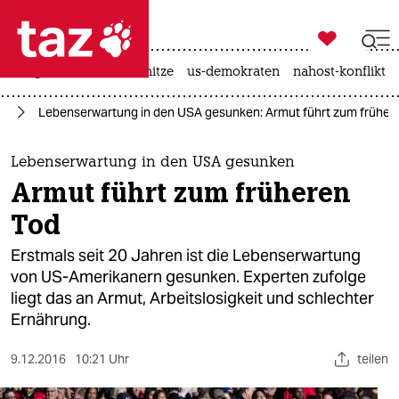

taz zahl ich
krieg in der ukraine
hitze
us-demokraten
nahost-konflikt

taz zahl ich
ut
Lebenserwartung in den USA gesunken: Armut führt zum früher
taz zahl ich
themen
Lebenserwartung in den USA gesunken
Armut führt zum früheren
politik
Tod
öko
Erstmals seit 20 Jahren ist die Lebenserwartung
von US-Amerikanern gesunken. Experten zufolge
gesellschaft
liegt das an Armut, Arbeitslosigkeit und schlechter
Ernährung.
kultur
sport
9.12.2016
10:21 Uhr
teilen