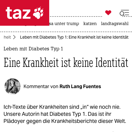

taz zahl ich
hitze
bergsteigen
usa unter trump
katzen
landtagswahl i

taz zahl ich
ndheit
Leben mit Diabetes Typ 1: Eine Krankheit ist keine Identität
taz zahl ich
Leben mit Diabetes Typ 1
themen
Eine Krankheit ist keine Identität
politik
öko
Kommentar von
Ruth Lang Fuentes
gesellschaft
kultur
Ich-Texte über Krankheiten sind „in“ wie noch nie.
Unsere Autorin hat Diabetes Typ 1. Das ist ihr
sport
Plädoyer gegen die Krankheitsberichte dieser Welt.