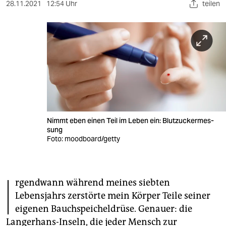
berlin
28.11.2021
12:54 Uhr
teilen
nord
wahrheit
verlag
verlag
veranstaltungen
Nimmt eben einen Teil im Leben ein: ­Blut­zu­cker­mes­
shop
sung
Foto: moodboard/getty
fragen & hilfe
unterstützen
I
rgendwann während meines siebten
abo
Lebensjahrs zerstörte mein Körper Teile seiner
genossenschaft
eigenen Bauchspeicheldrüse. Genauer: die
Langerhans-Inseln, die jeder Mensch zur