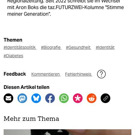
Regionalzeitung. Seit 2022 schreibt sie im Wechsel
mit Aron Boks die taz.FUTURZWEI-Kolumne "Stimme
meiner Generation".
Themen
#Identitätspolitik
#Biografie
#Gesundheit
#Identität
#Diabetes
Feedback
Kommentieren
Fehlerhinweis
Diesen Artikel teilen
Mehr zum Thema