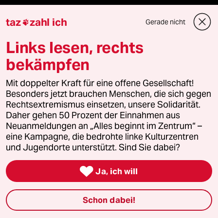
bundestalk
taz
zahl ich
Gerade nicht

fernverbindung
Links lesen, rechts
klima update°
bekämpfen
Mit doppelter Kraft für eine offene Gesellschaft!
Mauerecho
Besonders jetzt brauchen Menschen, die sich gegen
Rechtsextremismus einsetzen, unsere Solidarität.
Freie Rede
Daher gehen 50 Prozent der Einnahmen aus
Neuanmeldungen an „Alles beginnt im Zentrum“ –
reingehen
eine Kampagne, die bedrohte linke Kulturzentren
und Jugendorte unterstützt. Sind Sie dabei?

Ja, ich will
Newsletter
Schon dabei!
team zukunft