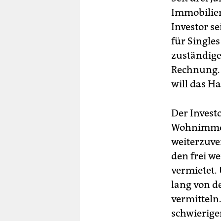
Immobilien
Investor s
für Single
zuständige
Rechnung. 
will das Ha
Der Investo
Wohnimmob
weiterzuve
den frei w
vermietet.
lang von d
vermitteln.
schwierige