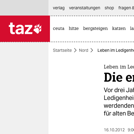
hautnavigation anspringen
hauptinhalt anspringen
footer anspringen
verlag
veranstaltungen
shop
fragen &
ceuta
hitze
bergsteigen
katzen
l

taz zahl ich
taz zahl ich
Startseite
Nord
Leben im Ledigenhe
themen
politik
Leben im L
Die 
öko
Vor drei J
gesellschaft
Ledigenhei
werdenden
kultur
für alten 
sport
16.10.2012
9:0