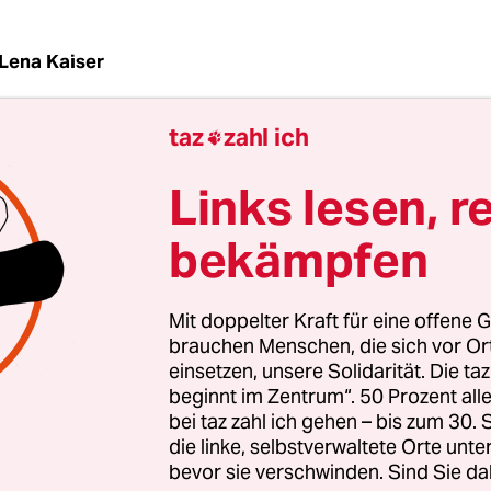
Lena Kaiser
taz
zahl ich

G
taz
| Im dritten Stock zertrümmern drei Männer
obiliar aus den 50er Jahren – den Tisch, das Bett,
Links lesen, r
Schrank. Sie räumen so lange, bis die acht Quad
bekämpfen
und schaffen die Überreste der Möbel über den la
aus.
Mit doppelter Kraft für eine offene G
r reiht sich Tür an Tür, die Farbe blättert von de
brauchen Menschen, die sich vor O
einsetzen, unsere Solidarität. Die ta
m alten Steinboden liegt eine Schmutzschicht. Ei
beginnt im Zentrum“. 50 Prozent a
chlurft in Badelatschen aus seinem Zimmer, er t
bei taz zahl ich gehen – bis zum 30
nter dem Arm. Sein Blick ist finster und er vers
die linke, selbstverwaltete Orte unte
ort im Toiletten und Duschraum.
bevor sie verschwinden. Sind Sie da