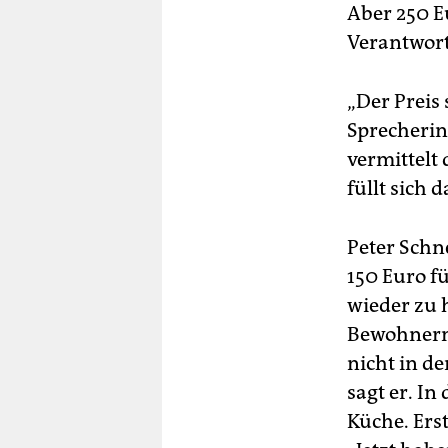
Aber 250 E
Verantwort
„Der Preis 
Sprecherin
vermittelt
füllt sich 
Peter Schn
150 Euro f
wieder zu 
Bewohnern 
nicht in de
sagt er. In
Küche. Ers