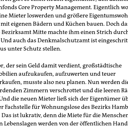
fonds Core Property Management. Eigentlich wol
eine Mieter loswerden und größere Eigentumsw
s mit eigenen Bädern und Küchen bauen. Doch da
 Bezirksamt Mitte machte ihm einen Strich durch
Und auch das Denkmalschutzamt ist eingeschri
us unter Schutz stellen.
r, der sein Geld damit verdient, großstädtische
ilien aufzukaufen, aufzuwerten und teuer
rkaufen, musste also neu planen. Nun werden di
erdenden Zimmern verschrottet und die leeren 
 Und die neuen Mieter ließ sich der Eigentümer üb
er Fachstelle für Wohnungslose des Bezirks Ham
 Das ist lukrativ, denn die Miete für die Menschen
n Lebenslagen werden von der öffentlichen Hand 