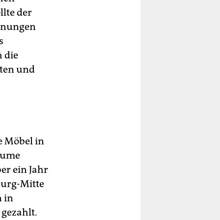
lte der
ohnungen
s
 die
tten und
e Möbel in
Räume
er ein Jahr
burg-Mitte
 in
gezahlt.