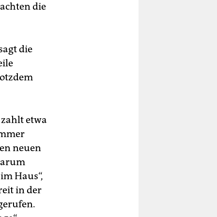
achten die
sagt die
ile
Trotzdem
 zahlt etwa
 immer
gen neuen
 darum
 im Haus“,
reit in der
gerufen.