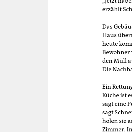
„Jetzt hab
erzählt Sc
Das Gebäud
Haus übern
heute komm
Bewohner v
den Müll a
Die Nachba
Ein Rettun
Küche ist e
sagt eine P
sagt Schne
holen sie 
Zimmer. In