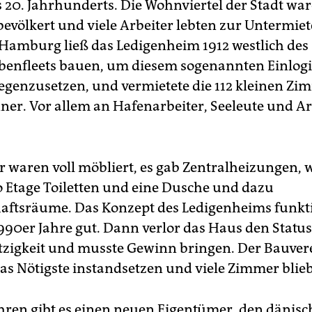
 20. Jahrhunderts. Die Wohnviertel der Stadt wa
bevölkert und viele Arbeiter lebten zur Untermiet
Hamburg ließ das Ledigenheim 1912 westlich des
enfleets bauen, um diesem sogenannten Einlog
egenzusetzen, und vermietete die 112 kleinen Zi
ner. Vor allem an Hafenarbeiter, Seeleute und Ar
 waren voll möbliert, es gab Zentralheizungen,
o Etage Toiletten und eine Dusche und dazu
ftsräume. Das Konzept des Ledigenheims funkti
1990er Jahre gut. Dann verlor das Haus den Status
igkeit und musste Gewinn bringen. Der Bauvere
as Nötigste instandsetzen und viele Zimmer blieb
Jahren gibt es einen neuen Eigentümer, den dänis