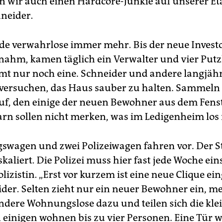
en wir auch einen Hardcore-Junkie auf unserer Eta
hneider.
e verwahrlose immer mehr. Bis der neue Investo
ahm, kamen täglich ein Verwalter und vier Putz
t nur noch eine. Schneider und andere langjäh
ersuchen, das Haus sauber zu halten. Sammeln f
uf, den einige der neuen Bewohner aus dem Fenst
rn sollen nicht merken, was im Ledigenheim los i
gswagen und zwei Polizeiwagen fahren vor. Der St
skaliert. Die Polizei muss hier fast jede Woche ein
olizistin. „Erst vor kurzem ist eine neue Clique ei
ider. Selten zieht nur ein neuer Bewohner ein, m
andere Wohnungslose dazu und teilen sich die kle
 einigen wohnen bis zu vier Personen. Eine Tür 