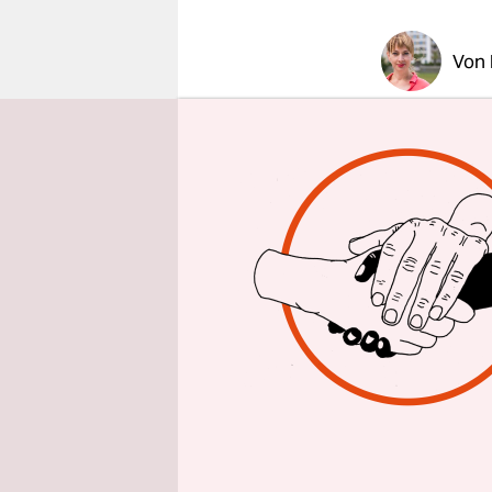
epaper login
Von
HAMBUR
schlichte M
und einen 
leer sind 
aus dem H
Auf dem Flu
und auf de
Bewohner s
Handtuch u
ohne ein W