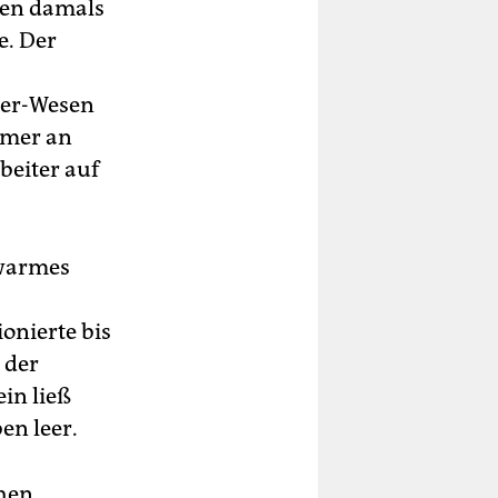
ren damals
e. Der
ier-Wesen
mmer an
beiter auf
 warmes
onierte bis
 der
in ließ
en leer.
chen