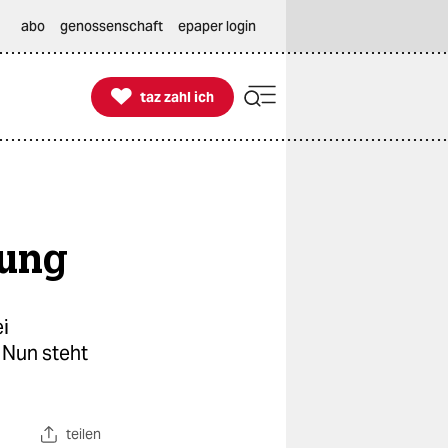
abo
genossenschaft
epaper login

taz zahl ich
taz zahl ich
sung
i
Nun steht
teilen