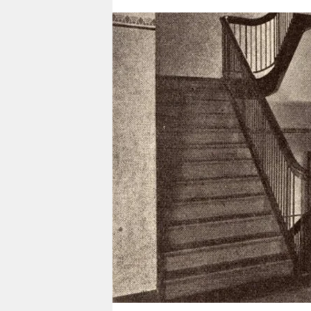
berlin
nord
wahrheit
verlag
verlag
veranstaltungen
shop
fragen & hilfe
unterstützen
abo
genossenschaft