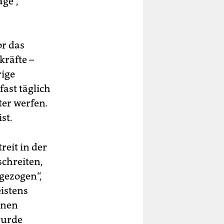
ge“,
r das
kräfte –
rige
ast täglich
er werfen.
st.
reit in der
schreiten,
ngezogen“,
eistens
inen
wurde