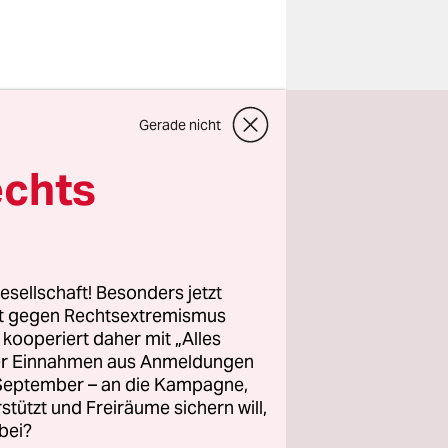
Gerade nicht
 das
 den Stuhl
echts
ratmeter
ngen Flur
esellschaft! Besonders jetzt
r Decke
rt gegen Rechtsextremismus
z kooperiert daher mit „Alles
n
ller Einnahmen aus Anmeldungen
rägt ein
. September – an die Kampagne,
chwindet
rstützt und Freiräume sichern will,
bei?