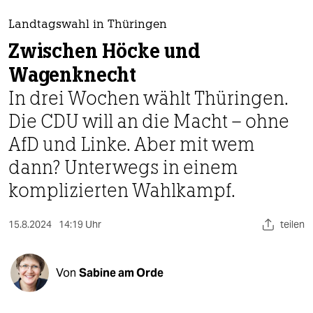
berlin
Landtagswahl in Thüringen
nord
Zwischen Höcke und
wahrheit
Wagenknecht
verlag
In drei Wochen wählt Thüringen.
Die CDU will an die Macht – ohne
verlag
AfD und Linke. Aber mit wem
veranstaltungen
dann? Unterwegs in einem
shop
komplizierten Wahlkampf.
fragen & hilfe
15.8.2024
14:19 Uhr
teilen
unterstützen
abo
Von
Sabine am Orde
genossenschaft