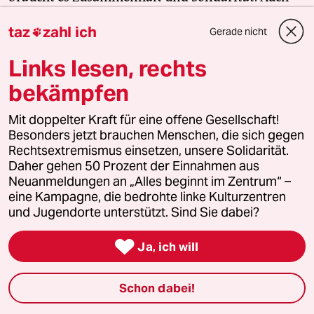
und vor allem mit den Menschen, die sich vor Ort
taz
zahl ich
Gerade nicht
für eine starke Zivilgesellschaft einsetzen. Die taz

kooperiert deshalb mit "Alles beginnt im
Links lesen, rechts
Zentrum". Die Kampagne unterstützt bundesweit
bekämpfen
linke, selbstverwaltete Orte und baut einen
solidarischen Fonds für deren Schutz und Erhalt
Mit doppelter Kraft für eine offene Gesellschaft!
auf. Eine offene Gesellschaft braucht guten, frei
Besonders jetzt brauchen Menschen, die sich gegen
zugänglichen Journalismus – und
Rechtsextremismus einsetzen, unsere Solidarität.
zivilgesellschaftliches Engagement. Finden Sie
Daher gehen 50 Prozent der Einnahmen aus
auch? Dann machen Sie mit und unterstützen Sie
Neuanmeldungen an „Alles beginnt im Zentrum“ –
eine Kampagne, die bedrohte linke Kulturzentren
unsere Aktion.
und Jugendorte unterstützt. Sind Sie dabei?

Jetzt unterstützen
Ja, ich will
Schon dabei!
Themen