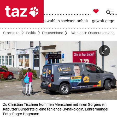

taz zahl ich
hitze
surfen
landtagswahl in sachsen-anhalt
gewalt gegen

taz zahl ich
Startseite
Politik
Deutschland
Wahlen in Ostdeutschland 
taz zahl ich
themen
politik
öko
gesellschaft
kultur
Zu Christian Tischner kommen Menschen mit ihren Sorgen: ein
sport
kaputter Bürgersteig, eine fehlende Gynäkologin, Lehrermangel
Foto: Roger Hagmann