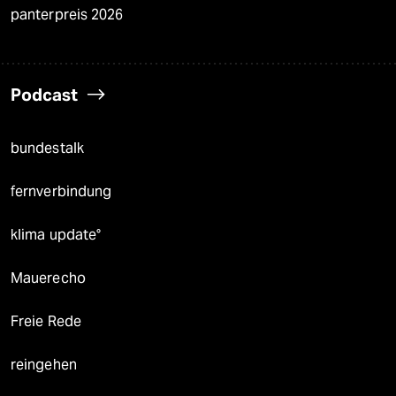
panterpreis 2026
Podcast
bundestalk
fernverbindung
klima update°
Mauerecho
Freie Rede
reingehen