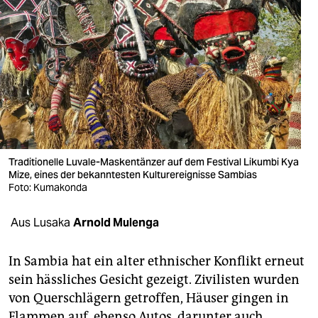
berlin
nord
wahrheit
verlag
verlag
veranstaltungen
Traditionelle Luvale-Maskentänzer auf dem Festival Likumbi Kya
Mize, eines der bekanntesten Kulturereignisse Sambias
shop
Foto: Kumakonda
fragen & hilfe
Aus Lusaka
Arnold Mulenga
unterstützen
In Sambia hat ein alter ethnischer Konflikt erneut
abo
sein hässliches Gesicht gezeigt. Zivilisten wurden
genossenschaft
von Querschlägern getroffen, Häuser gingen in
Flammen auf, ebenso Autos, darunter auch