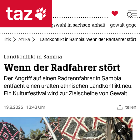

taz zahl ich
hitze
surfen
landtagswahl in sachsen-anhalt
gewalt gegen

taz zahl ich
Politik
Afrika
Landkonflikt in Sambia: Wenn der Radfahrer stört
taz zahl ich
themen
Landkonflikt in Sambia
Wenn der Radfahrer stört
politik
Der Angriff auf einen Radrennfahrer in Sambia
öko
entfacht einen uralten ethnischen Landkonflikt neu.
Ein Kulturfestival wird zur Zielscheibe von Gewalt.
gesellschaft
19.8.2025
13:43 Uhr
teilen
kultur
sport