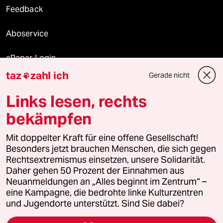
Feedback
Aboservice
ePaper Login
taz
zahl ich
Gerade nicht

Downloads für Abonnierende
Links lesen, rechts
bekämpfen
© 2026 taz Verlags und Vertriebs GmbH
Mit doppelter Kraft für eine offene Gesellschaft!
Alle Rechte vorbehalten. Bei rechtlichen Fragen oder für Genehmigungen
wenden Sie sich bitte an
lizenzen@taz.de
Besonders jetzt brauchen Menschen, die sich gegen
Rechtsextremismus einsetzen, unsere Solidarität.
Daher gehen 50 Prozent der Einnahmen aus
Feedback
Redaktionsstatut
Kommune-Richtlinien
KI-
Neuanmeldungen an „Alles beginnt im Zentrum“ –
eine Kampagne, die bedrohte linke Kulturzentren
Leitlinie
Informant
Datenschutz
Impressum
AGB
und Jugendorte unterstützt. Sind Sie dabei?