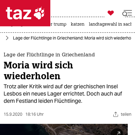

taz zahl ich
bergsteigen
usa unter trump
katzen
landtagswahl in sachs

taz zahl ich
pa
Lage der Flüchtlinge in Griechenland: Moria wird sich wiederhole
taz zahl ich
themen
Lage der Flüchtlinge in Griechenland
Moria wird sich
politik
wiederholen
öko
Trotz aller Kritik wird auf der griechischen Insel
Lesbos ein neues Lager errichtet. Doch auch auf
gesellschaft
dem Festland leiden Flüchtlinge.
kultur
15.9.2020
18:16 Uhr
teilen
sport