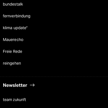
bundestalk
fernverbindung
klima update°
Mauerecho
Freie Rede
reingehen
Newsletter
team zukunft