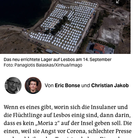
berlin
nord
wahrheit
verlag
verlag
Das neu errichtete Lager auf Lesbos am 14. September
Foto: Panagiotis Balaskas/Xinhua/imago
veranstaltungen
shop
Von
Eric Bonse
und
Christian Jakob
fragen & hilfe
unterstützen
Wenn es eines gibt, worin sich die Insulaner und
die Flüchtlinge auf Lesbos einig sind, dann darin,
abo
dass es kein „Moria 2“ auf der Insel geben soll. Die
genossenschaft
einen, weil sie Angst vor Corona, schlechter Presse