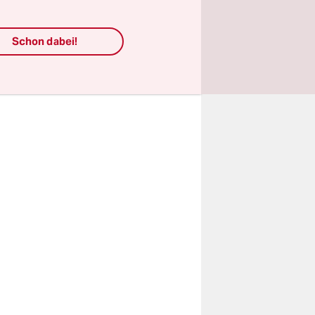
 Berlin und
issabon“,
Schon dabei!
. „Mein
mein