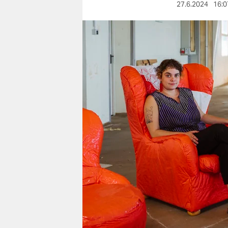
berlin
27.6.2024
16:0
nord
wahrheit
verlag
verlag
veranstaltungen
shop
fragen & hilfe
unterstützen
abo
genossenschaft