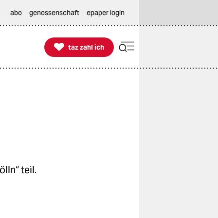
abo
genossenschaft
epaper login

taz zahl ich
taz zahl ich
ln“ teil.