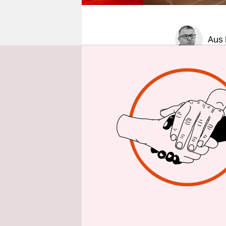
epaper login
Aus 
Mit dem Th
Wallenstei
die gebürti
aufgewachse
erzählt. „
Obdachlose
von ihnen 
am Kunstfe
Obdachlosig
Wohnzimme