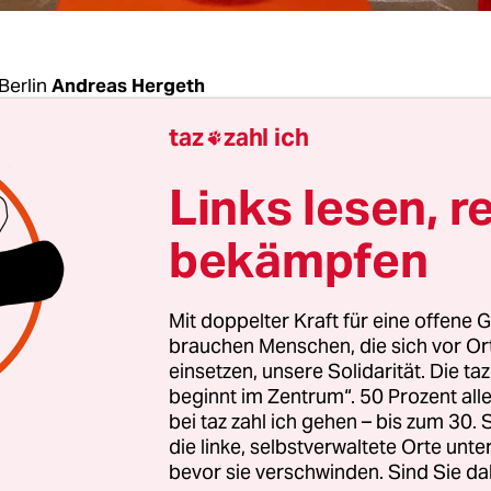
Berlin
Andreas Hergeth
taz
zahl ich

ema Obdachlosigkeit beschäftigt sich Madalena
Links lesen, r
n de Castro im Grunde genommen seit Kindestag
ge Portugiesin ist in einem Bezirk von Lissabon
bekämpfen
n, „der ein bisschen wie Neukölln ist“, wie sie de
Schon als Kind bin ich immer wieder Drogenabhä
Mit doppelter Kraft für eine offene G
n und Sexarbeitern begegnet und habe mich mit
brauchen Menschen, die sich vor O
angefreundet.“ Nun nimmt sie mit einer Raumins
einsetzen, unsere Solidarität. Die ta
beginnt im Zentrum“. 50 Prozent a
stival
„48 Stunden Neukölln“
teil, die das Them
bei taz zahl ich gehen – bis zum 30
keit in den Fokus rückt. Diese trägt den Titel „Ei
die linke, selbstverwaltete Orte unte
r ohne Wände“.
bevor sie verschwinden. Sind Sie da