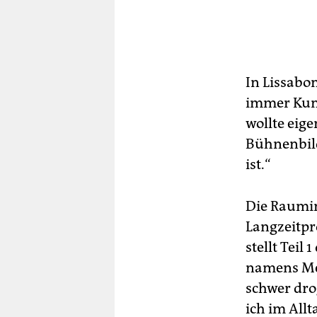
In Lissabo
immer Kuns
wollte eig
Bühnenbild
ist.“
Die Raumin
Langzeitpr
stellt Teil
namens Mel
schwer dro
ich im All