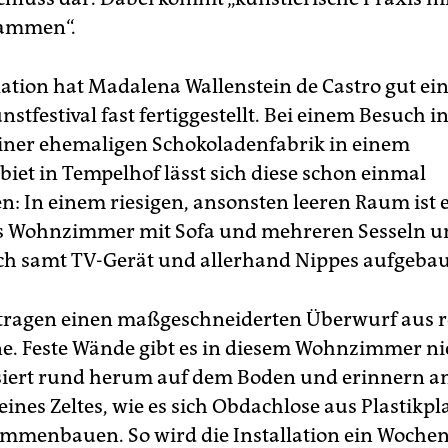
sammen“.
llation hat Madalena Wallenstein de Castro gut e
stfestival fast fertiggestellt. Bei einem Besuch i
 einer ehemaligen Schokoladenfabrik in einem
iet in Tempelhof lässt sich diese schon einmal
n: In einem riesigen, ansonsten leeren Raum ist 
s Wohnzimmer mit Sofa und mehreren Sesseln u
ch samt TV-Gerät und allerhand Nippes aufgebau
tragen einen maßgeschneiderten Überwurf aus r
ne. Feste Wände gibt es in diesem Wohnzimmer nic
lisiert rund herum auf dem Boden und erinnern an
 eines Zeltes, wie es sich Obdachlose aus Plastikpl
ammenbauen. So wird die Installation ein Woche