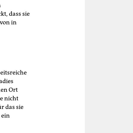
n
t, dass sie
avon in
eitsreiche
adies
nen Ort
e nicht
r das sie
 ein