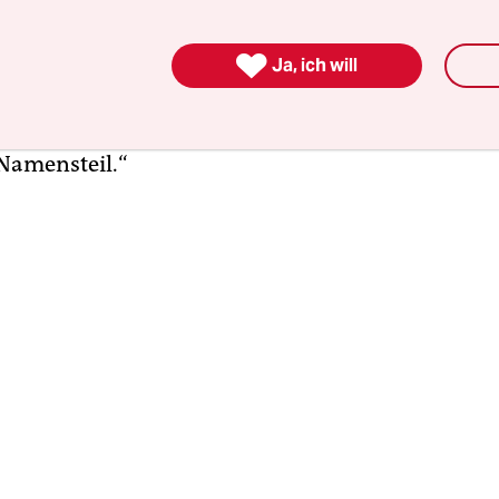
llenstein de Castro lebt seit bald acht Jahren in

ukölln in der Sonnenallee. „Ich wollte raus aus L
Ja, ich will
ach den Beweggründen gefragt, in Berlin zu leben
r war Deutscher,“ erzählt die 27-Jährige „daher 
Namensteil.“