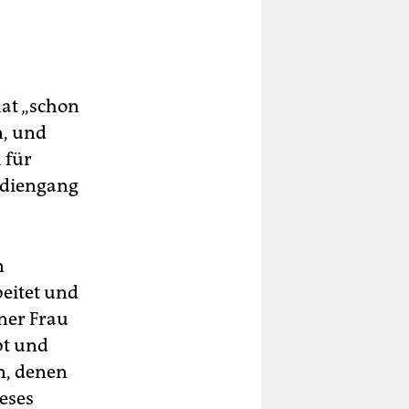
hat „schon
n, und
 für
tudiengang
n
beitet und
iner Frau
bt und
n, denen
eses