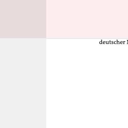
Madalena Wa
wohnt in Ne
sagt sie n
Urgroßvate
deutscher 