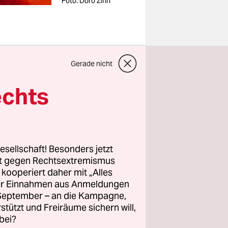
Foto: Doro Zinn
Gerade nicht
echts
en“. Denn
r taz
ngigen,
esellschaft! Besonders jetzt
 einigen
rt gegen Rechtsextremismus
tallation
z kooperiert daher mit „Alles
ller Einnahmen aus Anmeldungen
a Wohn- und
. September – an die Kampagne,
n
rstützt und Freiräume sichern will,
bei?