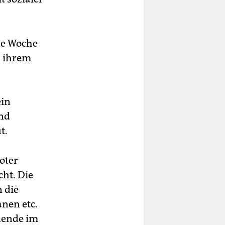
ine Woche
n ihrem
ein
nd
t.
oter
ht. Die
 die
anen etc.
nende im