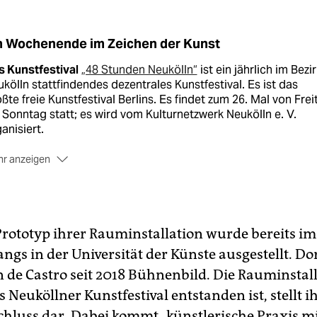
n Wochenende im Zeichen der Kunst
s Kunstfestival
„48 Stunden Neukölln“
ist ein jährlich im Bezir
kölln stattfindendes dezentrales Kunstfestival. Es ist das
ßte freie Kunstfestival Berlins. Es findet zum 26. Mal von Frei
 Sonntag statt; es wird vom Kulturnetzwerk Neukölln e. V.
anisiert.
r anzeigen
 über 300 Orten
im Bezirk – in Galerien und Cafés, Ateliers,
tis, Industriehallen und auf Straßen (rund 60 Projekte finden
ußen statt) – werden rund 300 Einzelveranstaltungen realisier
d 1.100 Künstler:innen nehmen diesmal teil. Das Programm
 Prototyp ihrer Rauminstallation wurde bereits 
asst sämtliche künstlerischen Genres von Performance,
gs in der Universität der Künste ausgestellt. Dor
erei, Fotografie, Skulptur bis Installationen, Intervention, Tan
n de Castro seit 2018 Bühnenbild. Die Rauminstall
ater, Lyrik und Musik. Alle Infos unter
48-stunden-neukoelln.
g)
as Neuköllner Kunstfestival entstanden ist, stellt i
hluss dar. Dabei kommt „künstlerische Praxis mi