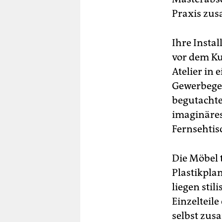
Praxis zu
Ihre Insta
vor dem Kun
Atelier in
Gewerbegeb
begutachte
imaginäre
Fernsehtis
Die Möbel 
Plastikpla
liegen sti
Einzelteile
selbst zus