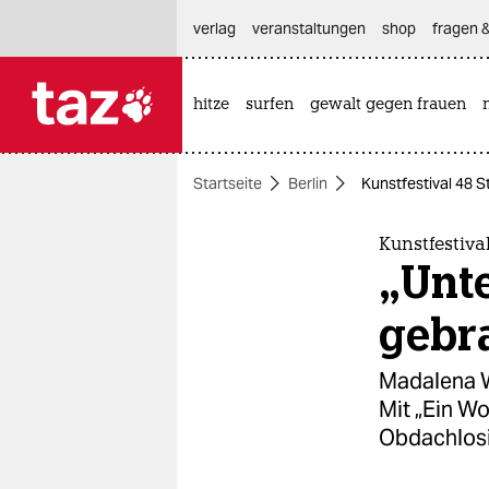
hautnavigation anspringen
hauptinhalt anspringen
footer anspringen
verlag
veranstaltungen
shop
fragen &
hitze
surfen
gewalt gegen frauen

taz zahl ich
taz zahl ich
Startseite
Berlin
Kunstfestival 48 
themen
politik
Kunstfestiva
„Unt
öko
gebr
gesellschaft
Madalena Wa
kultur
Mit „Ein W
Obdachlosi
sport