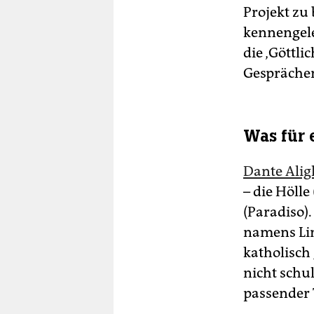
Projekt zu
kennengele
die ‚Göttli
Gesprächen 
Was für 
Dante Alig
– die Hölle
(Paradiso).
namens Lim
katholisch 
nicht schul
passender T