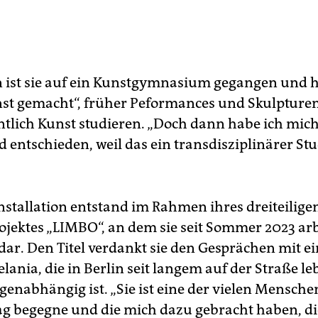
n ist sie auf ein Kunstgymnasium gegangen und 
t gemacht“, früher Peformances und Skulpture
entlich Kunst studieren. „Doch dann habe ich mich
 entschieden, weil das ein transdisziplinärer S
stallation entstand im Rahmen ihres dreiteilige
ojektes „LIMBO“, an dem sie seit Sommer 2023 ar
 1 dar. Den Titel verdankt sie den Gesprächen mit e
ania, die in Berlin seit langem auf der Straße le
genabhängig ist. „Sie ist eine der vielen Mensche
tag begegne und die mich dazu gebracht haben, di