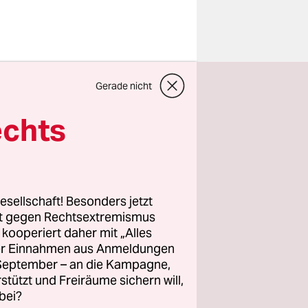
lerin Joan
Gerade nicht
e
ine Frau,
echts
hicago
em
hry eine
esellschaft! Besonders jetzt
rt gegen Rechtsextremismus
z kooperiert daher mit „Alles
usée
ller Einnahmen aus Anmeldungen
he
. September – an die Kampagne,
chell und
rstützt und Freiräume sichern will,
an Mitchell
bei?