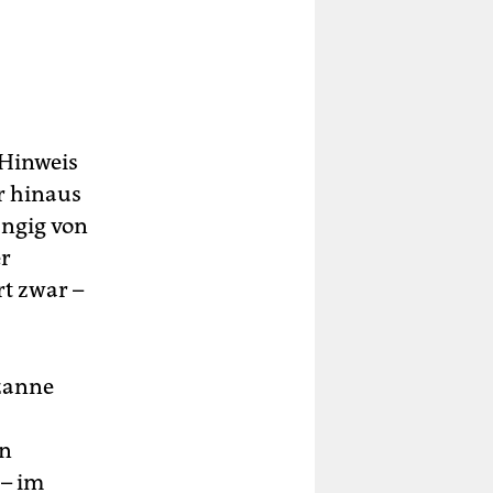
 Hinweis
r hinaus
ängig von
er
rt zwar –
uzanne
en
 – im