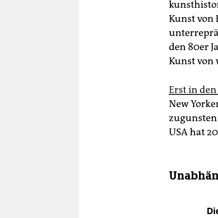
kunsthisto
Kunst von 
unterreprä
den 80er Ja
Kunst von w
Erst in de
New Yorke
zugunsten 
USA hat 20
Unabhän
Di