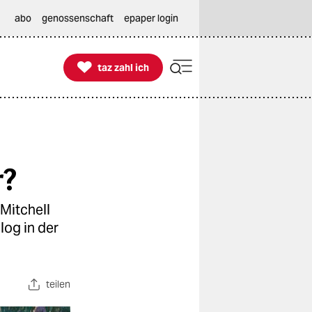
abo
genossenschaft
epaper login

taz zahl ich
taz zahl ich
r?
 Mitchell
log in der
teilen