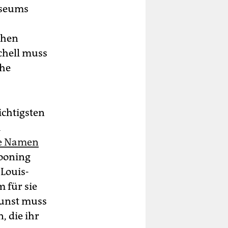
useums
chen
chell muss
che
ichtigsten
m
ie Namen
Kooning
Louis-
 für sie
Kunst muss
, die ihr