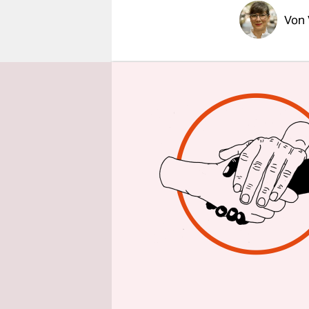
epaper login
Von
Sie könne 
Mitchell
19
Bedeutung a
weiblich. 
geborenen 
spektakulä
Blockbuste
„Monet – M
Marmottan 
Verbindung
der franzö