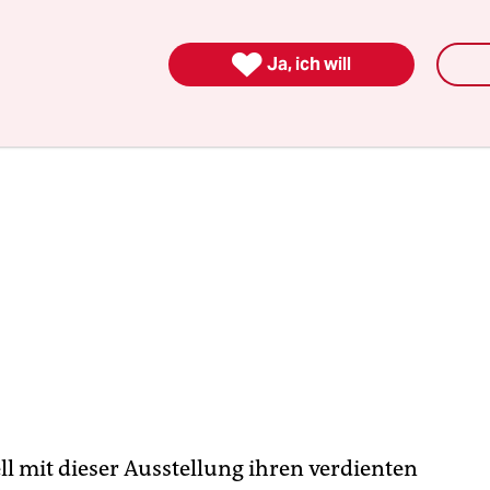
der
bekanntesten Künstler weltweit
im Dialog, eb

Ja, ich will
ll mit dieser Ausstellung ihren verdienten