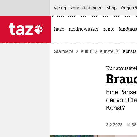
hautnavigation anspringen
hauptinhalt anspringen
footer anspringen
verlag
veranstaltungen
shop
fragen &
hitze
niedrigwasser
rente
landtags

taz zahl ich
taz zahl ich
Startseite
Kultur
Künste
Kunstau
themen
politik
Kunstausstel
Brauc
öko
Eine Parise
gesellschaft
der von Cla
Kunst?
kultur
sport
3.2.2023
14:58