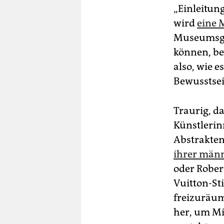
„Einleitun
wird
eine 
Museumsgä
können, be
also, wie e
Bewusstsei
Traurig, da
Künstlerin
Abstrakten
ihrer männ
oder Rober
Vuitton-St
freizuräum
her, um Mi