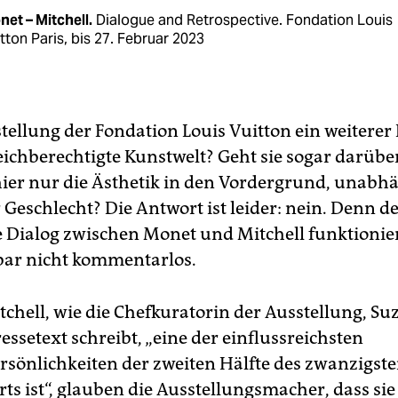
et – Mitchell.
Dialogue and Retrospective. Fondation Louis
tton Paris, bis 27. Februar 2023
stellung der Fondation Louis Vuitton ein weiterer
leichberechtigte Kunstwelt? Geht sie sogar darübe
 hier nur die Ästhetik in den Vordergrund, unabh
Geschlecht? Die Antwort ist leider: nein. Denn d
e Dialog zwischen Monet und Mitchell funktionie
bar nicht kommentarlos.
chell, wie die Chefkuratorin der Ausstellung, S
essetext schreibt, „eine der einflussreichsten
rsönlichkeiten der zweiten Hälfte des zwanzigst
ts ist“, glauben die Ausstellungsmacher, dass sie