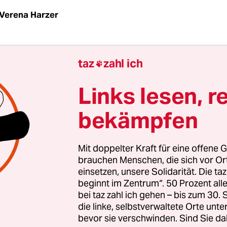
Verena Harzer
eh nicht gewinnen, sagte die
US-amerikanische Ma
taz
zahl ich

92 in einem Interview. Es ging um ihre historisch
ls Künstlerin. Schließlich sei sie ein Mädchen, e
Links lesen, r
Nun hat die Fondation Louis Vuitton der 1925 in C
bekämpfen
Künstlerin 30 Jahre nach ihrem Todestag in ihr
ren Pariser Museumsbau von Architekt Frank Ge
r-Ausstellung gewidmet.
Mit doppelter Kraft für eine offene G
brauchen Menschen, die sich vor O
einsetzen, unsere Solidarität. Die ta
itchell“ heißt die gemeinsam mit dem Pariser M
beginnt im Zentrum“. 50 Prozent a
Monet organisierte Show. Es geht um ästhetisc
bei taz zahl ich gehen – bis zum 30
en zwischen der abstrakten Expressionistin Mit
die linke, selbstverwaltete Orte unte
sischen Impressionismus-Ikone Claude Monet. Jo
bevor sie verschwinden. Sind Sie da