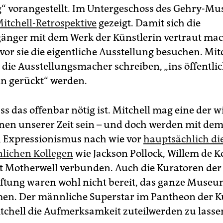
g“ vorangestellt. Im Untergeschoss des Gehry-M
Mitchell-Retrospektive
gezeigt. Damit sich die
nger mit dem Werk der Künstlerin vertraut ma
vor sie die eigentliche Ausstellung besuchen. Mit
s die Ausstellungsmacher schreiben, „ins öffentli
n gerückt“ werden.
ss das offenbar nötig ist. Mitchell mag eine der w
nen unserer Zeit sein – und doch werden mit de
 Expressionismus nach wie vor
hauptsächlich d
lichen Kollegen
wie Jackson Pollock, Willem de 
t Motherwell verbunden. Auch die Kuratoren der 
iftung waren wohl nicht bereit, das ganze Museum
en. Der männliche Superstar im Pantheon der 
tchell die Aufmerksamkeit zuteilwerden zu lassen