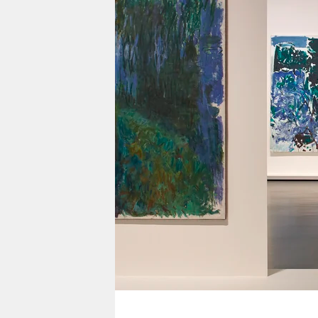
berlin
nord
wahrheit
verlag
verlag
veranstaltungen
shop
fragen & hilfe
unterstützen
abo
genossenschaft