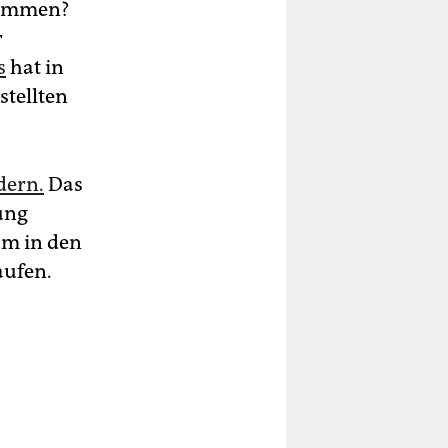
ekommen?
r
s
hat in
stellten
dern.
Das
ung
um in den
aufen.