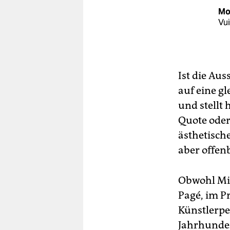
Mon
Vui
Ist die Aus
auf eine g
und stellt
Quote oder 
ästhetisch
aber offen
Obwohl Mit
Pagé, im Pr
Künstlerpe
Jahrhunder