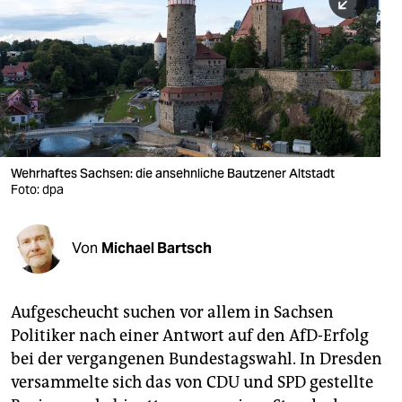
berlin
nord
wahrheit
verlag
verlag
Wehrhaftes Sachsen: die ansehnliche Bautzener Altstadt
Foto: dpa
veranstaltungen
shop
Von
Michael Bartsch
fragen & hilfe
unterstützen
Aufgescheucht suchen vor allem in Sachsen
Politiker nach einer Antwort auf den AfD-Erfolg
abo
bei der vergangenen Bundestagswahl. In Dresden
genossenschaft
versammelte sich das von CDU und SPD gestellte