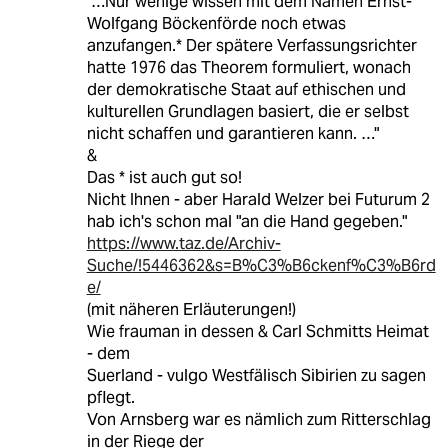
"…Nur wenige wissen mit dem Namen Ernst-
Wolfgang Böckenförde noch etwas
anzufangen.* Der spätere Verfassungsrichter
hatte 1976 das Theorem formuliert, wonach
der demokratische Staat auf ethischen und
kulturellen Grundlagen basiert, die er selbst
nicht schaffen und garantieren kann. …"
&
Das * ist auch gut so!
Nicht Ihnen - aber Harald Welzer bei Futurum 2
hab ich's schon mal "an die Hand gegeben."
https://www.taz.de/Archiv-
Suche/!5446362&s=B%C3%B6ckenf%C3%B6rd
e/
(mit näheren Erläuterungen!)
Wie frauman in dessen & Carl Schmitts Heimat
- dem
Suerland - vulgo Westfälisch Sibirien zu sagen
pflegt.
Von Arnsberg war es nämlich zum Ritterschlag
in der Riege der