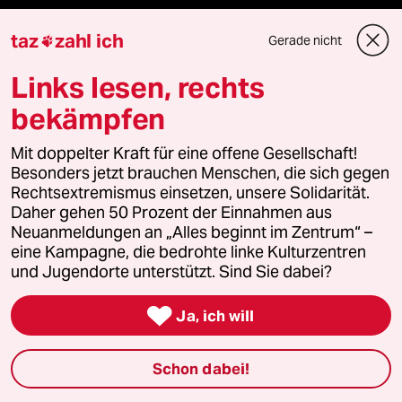
bundestalk
taz
zahl ich
Gerade nicht

fernverbindung
Links lesen, rechts
klima update°
bekämpfen
Mauerecho
Mit doppelter Kraft für eine offene Gesellschaft!
Besonders jetzt brauchen Menschen, die sich gegen
Rechtsextremismus einsetzen, unsere Solidarität.
Freie Rede
Daher gehen 50 Prozent der Einnahmen aus
Neuanmeldungen an „Alles beginnt im Zentrum“ –
reingehen
eine Kampagne, die bedrohte linke Kulturzentren
und Jugendorte unterstützt. Sind Sie dabei?

Ja, ich will
Newsletter
Schon dabei!
team zukunft