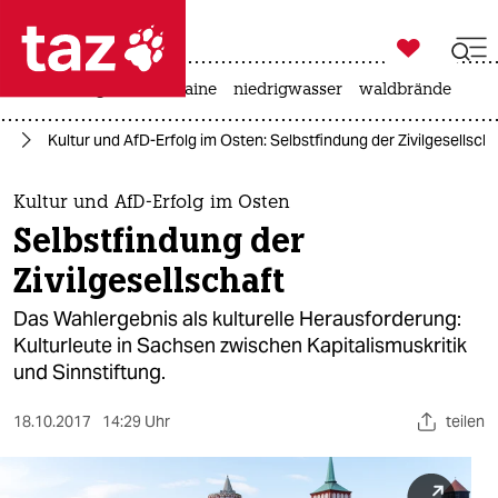

taz zahl ich
hitze
krieg in der ukraine
niedrigwasser
waldbrände

taz zahl ich
fD
Kultur und AfD-Erfolg im Osten: Selbstfindung der Zivilgesellscha
taz zahl ich
themen
Kultur und AfD-Erfolg im Osten
Selbstfindung der
politik
Zivilgesellschaft
öko
Das Wahlergebnis als kulturelle Herausforderung:
Kulturleute in Sachsen zwischen Kapitalismuskritik
gesellschaft
und Sinnstiftung.
kultur
18.10.2017
14:29 Uhr
teilen
sport