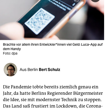
berlin
nord
wahrheit
verlag
verlag
Brachte vor allem ihren Ent­wick­le­r*in­nen viel Geld: Luca-App auf
dem Handy
veranstaltungen
Foto: dpa
shop
Aus Berlin
Bert Schulz
fragen & hilfe
unterstützen
Die Pandemie tobte bereits ziemlich genau ein
abo
Jahr, da hatte Berlins Regierender Bürgermeister
die Idee, sie mit modernster Technik zu stoppen.
genossenschaft
Das Land saß frustiert im Lockdown, die Corona-