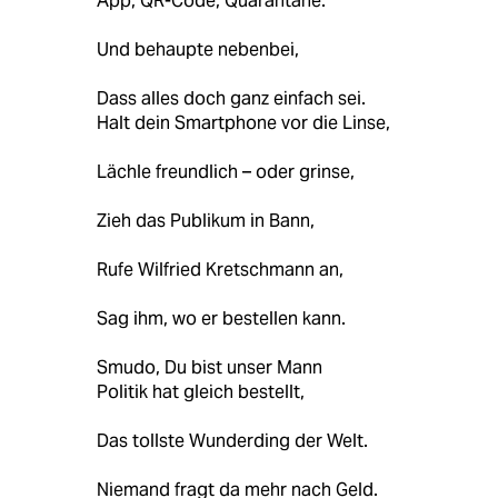
es doch die Spree?) [....] „Ewig rein bleibt nur
die Träne und das Wasser der Fontäne. Kinder,
putzt Euch eure Zähne.“
Ringelnatz
www.gedichte-
fuer-.../gedicht_2142.html
Ein paar „Künstler“ hatten Pläne:
„Smudo“! Zeig mal deine Zähne
In Talkshows - und dabei erwähne
App, QR-Code, Quarantäne.
Und behaupte nebenbei,
Dass alles doch ganz einfach sei.
Halt dein Smartphone vor die Linse,
Lächle freundlich – oder grinse,