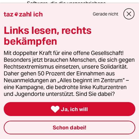
taz
zahl ich
95820 (Profil gelöscht)
9G
Gerade nicht

13.01.2022
,
15:11 Uhr
Links lesen, rechts
@95820 (Profil gelöscht):
Sry. Winfried. Der hobelt doch auch
bekämpfen
so gern. Späne natürlich.
Mit doppelter Kraft für eine offene Gesellschaft!
Besonders jetzt brauchen Menschen, die sich gegen
Rechtsextremismus einsetzen, unsere Solidarität.
alterego
A
Daher gehen 50 Prozent der Einnahmen aus
13.01.2022
,
14:55 Uhr
Neuanmeldungen an „Alles beginnt im Zentrum“ –
Die Luca App war die erste, funktionierende
eine Kampagne, die bedrohte linke Kulturzentren
Software, die die vorgeschriebene
und Jugendorte unterstützt. Sind Sie dabei?
Dokumentation des Besuches von Lokalen und
Veranstaltungen sehr effektiv und einfach

Ja, ich will
ermöglichte. Zu diesem Zeitpunkt war die
Corona Warnapp noch im tödlichen Würgegriff
von Datenschutz-Bedenkenträgern.
Schon dabei!