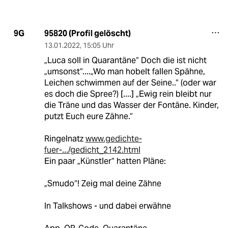
sicherheitstechnisch Sondermüll (dazu gibt es
reichlich Quellen), Auch ist luca ab einer
gewissen Veranstalgunsgröße einfach nur ein
Erzeuger von unbrauchbarem Datenmüll indem
es eine Unzahl von Teilnehmern ausspuckt, die
aber nicht unbedingt relevanten Koontakt
hatten. Dann soll das Gesundheitsamt allen
nachtelefonieren oder alle in Quarantäne
schicken?
Kokolores, die CWA bietet die ähnliche
Funktionalität mit besserem Datenschutz und
weniger Srbeit für die Gesundheitsämter.
95820 (Profil gelöscht)
9G
13.01.2022
,
15:05 Uhr
„Luca soll in Quarantäne“ Doch die ist nicht
„umsonst“....„Wo man hobelt fallen Spähne,
Leichen schwimmen auf der Seine..“ (oder war