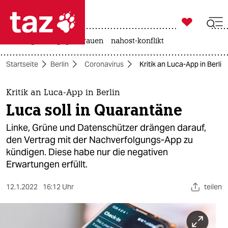

taz zahl ich
hitze
gewalt gegen frauen
nahost-konflikt

taz zahl ich
Startseite
Berlin
Coronavirus
Kritik an Luca-App in Berlin
taz zahl ich
themen
Kritik an Luca-App in Berlin
Luca soll in Quarantäne
politik
Linke, Grüne und Datenschützer drängen darauf,
öko
den Vertrag mit der Nachverfolgungs-App zu
kündigen. Diese habe nur die negativen
gesellschaft
Erwartungen erfüllt.
kultur
12.1.2022
16:12 Uhr
teilen
sport