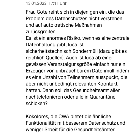
einloggen
Die Kommentarfunktion unter diesem Artikel ist
geschlossen.
Wir öffnen die Kommentarspalte bei ausgewählten
Artikeln für etwa drei Tage –
hier sind sie zu finden
.
J_CGN
J
13.01.2022
,
17:11 Uhr
Frau Gote reiht sich in diejenigen ein, die das
Problem des Datenschutzes nicht verstehen
und auf autokratische Maßnahmen
zurückgreifen.
Es ist ein enormes Risiko, wenn es eine zentrale
Datenhaltung gibt, luca ist