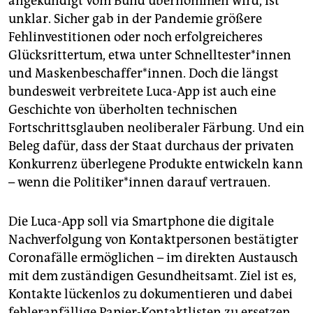
angekündigt vom Bund übernommen wird, ist
unklar. Sicher gab in der Pandemie größere
Fehlinvestitionen oder noch erfolgreicheres
Glücksrittertum, etwa unter Schnell­tes­te­r*in­nen
und Maskenbeschaffer*innen. Doch die längst
bundesweit verbreitete Luca-App ist auch eine
Geschichte von überholten technischen
Fortschrittsglauben neoliberaler Färbung. Und ein
Beleg dafür, dass der Staat durchaus der privaten
Konkurrenz überlegene Produkte entwickeln kann
– wenn die Po­li­ti­ke­r*in­nen darauf vertrauen.
Die Luca-App soll via Smartphone die digitale
Nachverfolgung von Kontaktpersonen bestätigter
Coronafälle ermöglichen – im direkten Austausch
mit dem zuständigen Gesundheitsamt. Ziel ist es,
Kontakte lückenlos zu dokumentieren und dabei
fehleranfällige Papier-Kontaktlisten zu ersetzen.