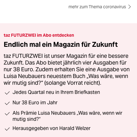
AfD-nahe Impfpassfälscher verurteilt
Geheimname Biobratwurst
Der AfD-nahe Pächter einer Bundeswehrkantine hat
Tausende Corona-Impfpässe gefälscht, getarnt als
Essensbestellungen. Jetzt müssen er und sein Mittäter
ins Gefängnis.
Von
Joachim F. Tornau
20.6.2026
mehr zum Thema coronavirus
taz FUTURZWEI im Abo entdecken
Endlich mal ein Magazin für Zukunft