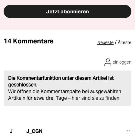
taz FUTURZWEI ist unser Magazin für eine bessere
Zukunft. Das Abo bietet jährlich vier Ausgaben für
nur 38 Euro. Zudem erhalten Sie eine Ausgabe von
Luisa Neubauers neuestem Buch „Was wäre, wenn
wir mutig sind?“ (solange Vorrat reicht).
Jedes Quartal neu in Ihrem Briefkasten
Nur 38 Euro im Jahr
Als Prämie Luisa Neubauers „Was wäre, wenn wir
mutig sind?“
Herausgegeben von Harald Welzer
Jetzt abonnieren
14 Kommentare
/
Neueste
Älteste