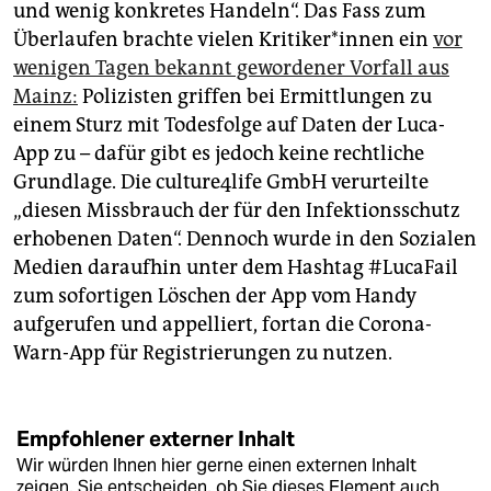
und wenig konkretes Handeln“. Das Fass zum
Überlaufen brachte vielen Kri­ti­ke­r*in­nen ein
vor
wenigen Tagen bekannt gewordener Vorfall aus
Mainz:
Polizisten griffen bei Ermittlungen zu
einem Sturz mit Todesfolge auf Daten der Luca-
App zu – dafür gibt es jedoch keine rechtliche
Grundlage. Die culture4life GmbH verurteilte
„diesen Missbrauch der für den Infektionsschutz
erhobenen Daten“. Dennoch wurde in den Sozialen
Medien daraufhin unter dem Hashtag #LucaFail
zum sofortigen Löschen der App vom Handy
aufgerufen und appelliert, fortan die Corona-
Warn-App für Registrierungen zu nutzen.
Empfohlener externer Inhalt
Wir würden Ihnen hier gerne einen externen Inhalt
zeigen. Sie entscheiden, ob Sie dieses Element auch