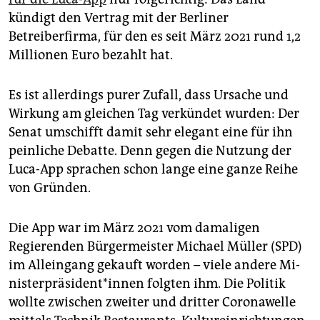
epaper login
kündigt den Vertrag mit der Berliner
Betreiberfirma, für den es seit März 2021 rund 1,2
Millionen Euro bezahlt hat.
Es ist allerdings purer Zufall, dass Ursache und
Wirkung am gleichen Tag verkündet wurden: Der
Senat umschifft damit sehr elegant eine für ihn
peinliche Debatte. Denn gegen die Nutzung der
Luca-App sprachen schon lange eine ganze Reihe
von Gründen.
Die App war im März 2021 vom damaligen
Regierenden Bürgermeister Michael Müller (SPD)
im Alleingang gekauft worden – viele andere Mi­
nis­ter­prä­si­den­t*in­nen folgten ihm. Die Politik
wollte zwischen zweiter und dritter Coronawelle