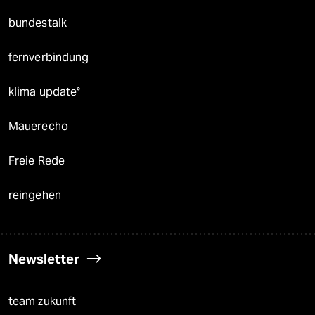
bundestalk
fernverbindung
klima update°
Mauerecho
Freie Rede
reingehen
Newsletter
team zukunft