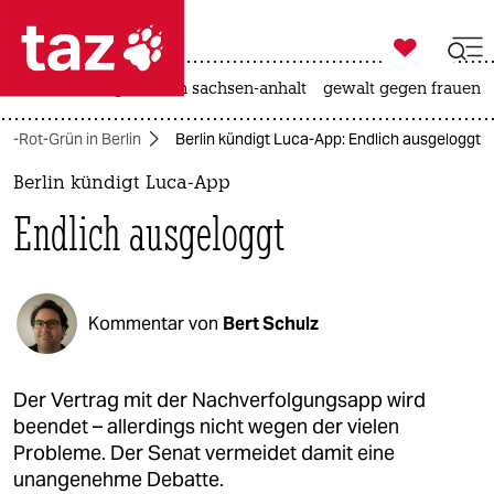

taz zahl ich
hitze
landtagswahl in sachsen-anhalt
gewalt gegen frauen

taz zahl ich
ot-Rot-Grün in Berlin
Berlin kündigt Luca-App: Endlich ausgeloggt
taz zahl ich
Berlin kündigt Luca-App
themen
Endlich ausgeloggt
politik
öko
Kommentar von
Bert Schulz
gesellschaft
kultur
Der Vertrag mit der Nachverfolgungsapp wird
beendet – allerdings nicht wegen der vielen
sport
Probleme. Der Senat vermeidet damit eine
unangenehme Debatte.