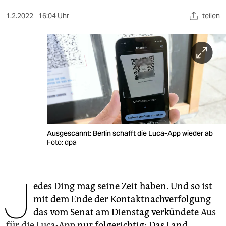
berlin
1.2.2022
16:04 Uhr
teilen
nord
wahrheit
verlag
verlag
veranstaltungen
shop
Ausgescannt: Berlin schafft die Luca-App wieder ab
Foto: dpa
fragen & hilfe
unterstützen
J
edes Ding mag seine Zeit haben. Und so ist
abo
mit dem Ende der Kontaktnachverfolgung
genossenschaft
das vom Senat am Dienstag verkündete
Aus
für die Luca-App
nur folgerichtig: Das Land