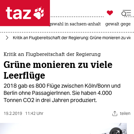

taz zahl ich
hitze
surfen
landtagswahl in sachsen-anhalt
gewalt gegen

taz zahl ich
hr
Kritik an Flugbereitschaft der Regierung: Grüne monieren zu viel
taz zahl ich
themen
Kritik an Flugbereitschaft der Regierung
Grüne monieren zu viele
politik
Leerflüge
öko
2018 gab es 800 Flüge zwischen Köln/Bonn und
Berlin ohne PassagierInnen. Sie haben 4.000
gesellschaft
Tonnen CO2 in drei Jahren produziert.
kultur
19.2.2019
11:42 Uhr
teilen
sport