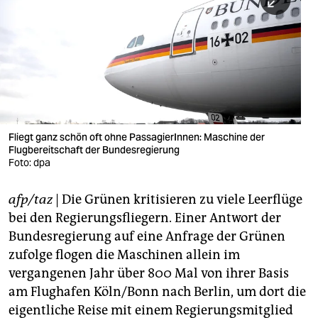
berlin
nord
wahrheit
verlag
verlag
Fliegt ganz schön oft ohne PassagierInnen: Maschine der
Flugbereitschaft der Bundesregierung
veranstaltungen
Foto: dpa
shop
afp/taz
| Die Grünen kritisieren zu viele Leerflüge
fragen & hilfe
bei den Regierungsfliegern. Einer Antwort der
unterstützen
Bundesregierung auf eine Anfrage der Grünen
zufolge flogen die Maschinen allein im
abo
vergangenen Jahr über 800 Mal von ihrer Basis
am Flughafen Köln/Bonn nach Berlin, um dort die
genossenschaft
eigentliche Reise mit einem Regierungsmitglied