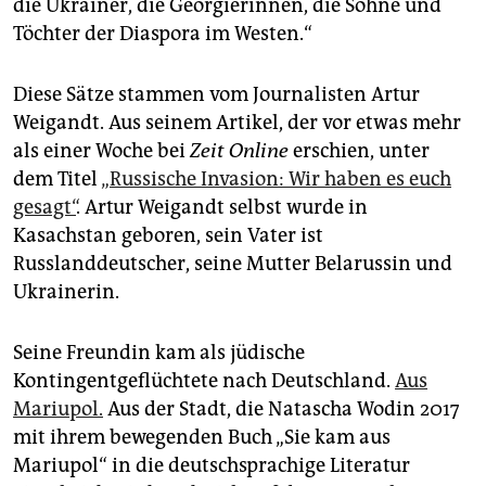
epaper login
die Ukrainer, die Georgierinnen, die Söhne und
Töchter der Diaspora im Westen.“
Diese Sätze stammen vom Journalisten Artur
Weigandt. Aus seinem Artikel, der vor etwas mehr
als einer Woche bei
Zeit Online
erschien, unter
dem Titel
„Russische Invasion: Wir haben es euch
gesagt“
. Artur Weigandt selbst wurde in
Kasachstan geboren, sein Vater ist
Russlanddeutscher, seine Mutter Belarussin und
Ukrainerin.
Seine Freundin kam als jüdische
Kontingentgeflüchtete nach Deutschland.
Aus
Mariupol.
Aus der Stadt, die Natascha Wodin 2017
mit ihrem bewegenden Buch „Sie kam aus
Mariupol“ in die deutschsprachige Literatur