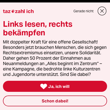
Berlin
taz
zahl ich
Gerade nicht

Nord
Links lesen, rechts
bekämpfen
Wahrheit
Mit doppelter Kraft für eine offene Gesellschaft!
Besonders jetzt brauchen Menschen, die sich gegen
Rechtsextremismus einsetzen, unsere Solidarität.
Themen
Daher gehen 50 Prozent der Einnahmen aus
Neuanmeldungen an „Alles beginnt im Zentrum“ –
eine Kampagne, die bedrohte linke Kulturzentren
Hitze
und Jugendorte unterstützt. Sind Sie dabei?
Surfen

Ja, ich will
Landtagswahl in Sachsen-Anhalt
Schon dabei!
Gewalt gegen Frauen