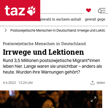

taz zahl ich
hitze
surfen
landtagswahl in sachsen-anhalt
gewalt gegen

taz zahl ich
ne
Postsowjetische Menschen in Deutschland: Irrwege und Lektio
taz zahl ich
themen
Postsowjetische Menschen in Deutschland
Irrwege und Lektionen
politik
Rund 3,5 Millionen postsowjetische Mi­gran­t*in­nen
öko
leben hier. Lange waren sie unsichtbar – anders als
heute. Wurden ihre Warnungen gehört?
gesellschaft
4.4.2022
12:24 Uhr
teilen
kultur
sport