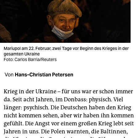
berlin
nord
wahrheit
verlag
Mariupol am 22. Februar, zwei Tage vor Beginn des Krieges in der
verlag
gesamten Ukraine
Foto: Carlos Barria/Reuters
veranstaltungen
Von
Hans-Christian Petersen
shop
fragen & hilfe
Krieg in der Ukraine – für uns war er schon immer
da. Seit acht Jahren, im Donbass: physisch. Viel
unterstützen
länger: psychisch. Die Deutschen haben den Krieg
abo
nicht kommen sehen, aber wir haben ihn kommen
gefühlt. Die Angst vor einem großen Krieg lebt seit
genossenschaft
Jahren in uns. Die Polen warnten, die Baltinnen,