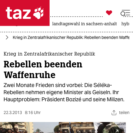

taz zahl ich
niedrigwasser
rente
landtagswahl in sachsen-anhalt
hybri

taz zahl ich
ka
Krieg in Zentralafrikanischer Republik: Rebellen beenden Waffe
taz zahl ich
themen
Krieg in Zentralafrikanischer Republik
Rebellen beenden
politik
Waffenruhe
öko
Zwei Monate Frieden sind vorbei: Die Séléka-
Rebellen nehmen eigene Minister als Geiseln. Ihr
gesellschaft
Hauptproblem: Präsident Bozizé und seine Milizen.
kultur
22.3.2013
8:16 Uhr
teilen
sport