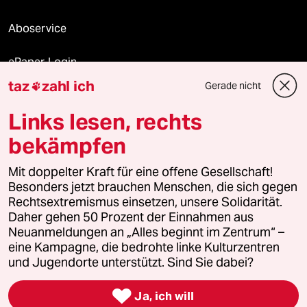
Aboservice
ePaper Login
taz
zahl ich
Gerade nicht

Downloads für Abonnierende
Links lesen, rechts
bekämpfen
© 2026 taz Verlags und Vertriebs GmbH
Mit doppelter Kraft für eine offene Gesellschaft!
Alle Rechte vorbehalten. Bei rechtlichen Fragen oder für Genehmigungen
wenden Sie sich bitte an
lizenzen@taz.de
Besonders jetzt brauchen Menschen, die sich gegen
Rechtsextremismus einsetzen, unsere Solidarität.
Daher gehen 50 Prozent der Einnahmen aus
Feedback
Redaktionsstatut
Kommune-Richtlinien
KI-
Neuanmeldungen an „Alles beginnt im Zentrum“ –
eine Kampagne, die bedrohte linke Kulturzentren
Leitlinie
Informant
Datenschutz
Impressum
AGB
und Jugendorte unterstützt. Sind Sie dabei?
Seitenwende
Einwilligungen widerrufen (Ads)

Ja, ich will