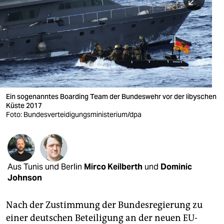
berlin
nord
wahrheit
verlag
verlag
Ein sogenanntes Boarding Team der Bundeswehr vor der libyschen
Küste 2017
veranstaltungen
Foto: Bundesverteidigungsministerium/dpa
shop
fragen & hilfe
unterstützen
Aus Tunis und Berlin
Mirco Keilberth
und
Dominic
Johnson
abo
Nach der Zustimmung der Bundesregierung zu
genossenschaft
einer deutschen Beteiligung an der neuen EU-