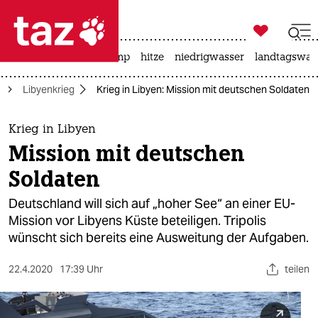

taz zahl ich
katzen
usa unter trump
hitze
niedrigwasser
landtagswahl

taz zahl ich
a
Libyenkrieg
Krieg in Libyen: Mission mit deutschen Soldaten
taz zahl ich
themen
Krieg in Libyen
Mission mit deutschen
politik
Soldaten
öko
Deutschland will sich auf „hoher See“ an einer EU-
Mission vor Libyens Küste beteiligen. Tripolis
gesellschaft
wünscht sich bereits eine Ausweitung der Aufgaben.
kultur
22.4.2020
17:39 Uhr
teilen
sport