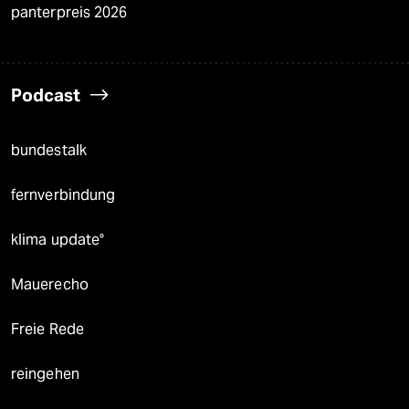
panterpreis 2026
Podcast
bundestalk
fernverbindung
klima update°
Mauerecho
Freie Rede
reingehen