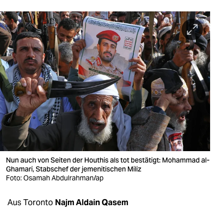
berlin
nord
wahrheit
verlag
verlag
veranstaltungen
shop
fragen & hilfe
Nun auch von Seiten der Houthis als tot bestätigt: Mohammad al-
unterstützen
Ghamari, Stabschef der jemenitischen Miliz
Foto: Osamah Abdulrahman/ap
abo
Aus Toronto
Najm Aldain Qasem
genossenschaft