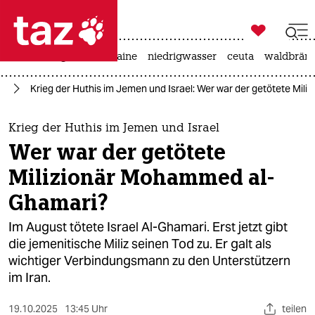

taz zahl ich
hitze
krieg in der ukraine
niedrigwasser
ceuta
waldbrän

taz zahl ich
kt
Krieg der Huthis im Jemen und Israel: Wer war der getötete Mi
taz zahl ich
themen
Krieg der Huthis im Jemen und Israel
Wer war der getötete
politik
Milizionär Mohammed al-
öko
Ghamari?
gesellschaft
Im August tötete Israel Al-Ghamari. Erst jetzt gibt
die jemenitische Miliz seinen Tod zu. Er galt als
kultur
wichtiger Verbindungsmann zu den Unterstützern
im Iran.
sport
19.10.2025
13:45 Uhr
teilen