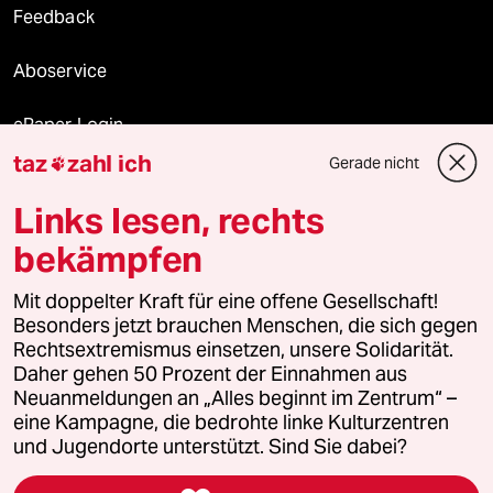
Feedback
Aboservice
ePaper Login
taz
zahl ich
Gerade nicht

Downloads für Abonnierende
Links lesen, rechts
bekämpfen
© 2026 taz Verlags und Vertriebs GmbH
Alle Rechte vorbehalten. Bei rechtlichen Fragen oder für Genehmigungen
Mit doppelter Kraft für eine offene Gesellschaft!
wenden Sie sich bitte an
lizenzen@taz.de
Besonders jetzt brauchen Menschen, die sich gegen
Rechtsextremismus einsetzen, unsere Solidarität.
Daher gehen 50 Prozent der Einnahmen aus
Feedback
Redaktionsstatut
Kommune-Richtlinien
KI-
Neuanmeldungen an „Alles beginnt im Zentrum“ –
eine Kampagne, die bedrohte linke Kulturzentren
Leitlinie
Informant
Datenschutz
Impressum
AGB
und Jugendorte unterstützt. Sind Sie dabei?
Seitenwende
Einwilligungen widerrufen (Ads)