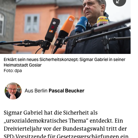
berlin
nord
wahrheit
verlag
verlag
Erklärt sein neues Sicherheitskonzept: Sigmar Gabriel in seiner
Heimatstadt Goslar
veranstaltungen
Foto: dpa
shop
fragen & hilfe
Aus Berlin
Pascal Beucker
unterstützen
Sigmar Gabriel hat die Sicherheit als
abo
„ursozialdemokratisches Thema“ entdeckt. Ein
genossenschaft
Dreivierteljahr vor der Bundestagswahl tritt der
SPD-Vorsitzende für Gesetzesverschärfungen ein,