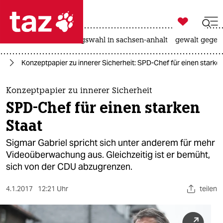

taz zahl ich
hitze
surfen
landtagswahl in sachsen-anhalt
gewalt gegen

taz zahl ich
nd
Konzeptpapier zu innerer Sicherheit: SPD-Chef für einen starke
taz zahl ich
themen
Konzeptpapier zu innerer Sicherheit
SPD-Chef für einen starken
politik
Staat
öko
Sigmar Gabriel spricht sich unter anderem für mehr
Videoüberwachung aus. Gleichzeitig ist er bemüht,
gesellschaft
sich von der CDU abzugrenzen.
kultur
4.1.2017
12:21 Uhr
teilen
sport