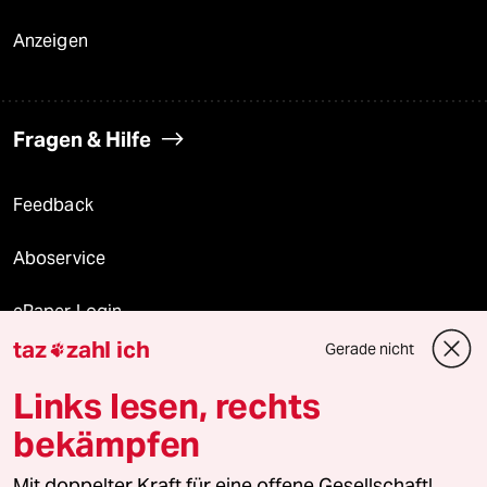
Anzeigen
Fragen & Hilfe
Feedback
Aboservice
ePaper Login
taz
zahl ich
Gerade nicht

Downloads für Abonnierende
Links lesen, rechts
bekämpfen
© 2026 taz Verlags und Vertriebs GmbH
Alle Rechte vorbehalten. Bei rechtlichen Fragen oder für Genehmigungen
Mit doppelter Kraft für eine offene Gesellschaft!