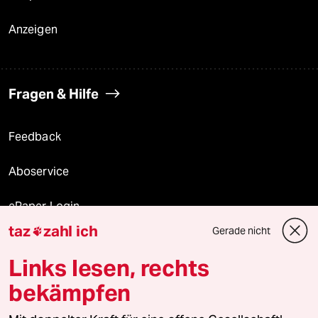
Anzeigen
Fragen & Hilfe
Feedback
Aboservice
ePaper Login
taz
zahl ich
Gerade nicht

Downloads für Abonnierende
Links lesen, rechts
bekämpfen
© 2026 taz Verlags und Vertriebs GmbH