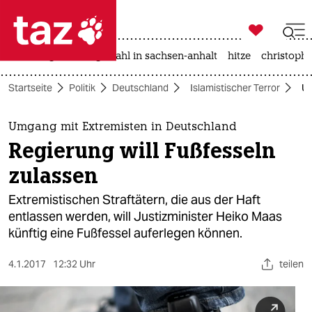

taz zahl ich
iran-krieg
landtagswahl in sachsen-anhalt
hitze
christophe

taz zahl ich
Startseite
Politik
Deutschland
Islamistischer Terror
Um
taz zahl ich
themen
Umgang mit Extremisten in Deutschland
Regierung will Fußfesseln
politik
zulassen
öko
Extremistischen Straftätern, die aus der Haft
entlassen werden, will Justizminister Heiko Maas
gesellschaft
künftig eine Fußfessel auferlegen können.
kultur
4.1.2017
12:32 Uhr
teilen
sport