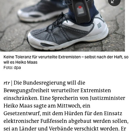
berlin
nord
wahrheit
verlag
verlag
Keine Toleranz für verurteilte Extremisten – selbst nach der Haft, so
will es Heiko Maas
veranstaltungen
Foto: dpa
shop
rtr
| Die Bundesregierung will die
fragen & hilfe
Bewegungsfreiheit verurteilter Extremisten
unterstützen
einschränken. Eine Sprecherin von Justizminister
Heiko Maas sagte am Mittwoch, ein
abo
Gesetzentwurf, mit dem Hürden für den Einsatz
elektronischer Fußfesseln abgebaut werden sollen,
genossenschaft
sei an Länder und Verbände verschickt worden. Er