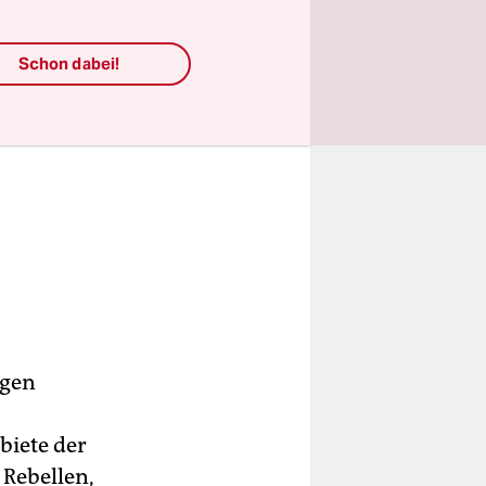
Schon dabei!
agen
biete der
 Rebellen,