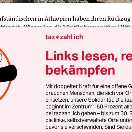
ufständischen in Äthiopien haben ihren Rückzug
kündet. „Wir wollen die Tür für humanitäre Hilfe 
Sprecher der Rebellengruppe TPLF, Getachew Reda
taz
zahl ich

 Nachrichtenagentur AFP. Daher würden sich die
Links lesen, r
rdlichen Gebieten Amhara und Afar zurückziehe
bekämpfen
tten die Rebellen erklärt, das Beharren der Regie
kzug aus Afar und Amhara mache den Beginn vo
Mit doppelter Kraft für eine offene G
gen unmöglich. Die Sprecherin des äthiopische
brauchen Menschen, die sich vor O
schefs Abiy Ahmed
, Billene Seyoum, vertrat die An
einsetzen, unsere Solidarität. Die ta
kündigung der Rebellen diene der Vertuschung
beginnt im Zentrum“. 50 Prozent a
her Niederlagen.
bei taz zahl ich gehen – bis zum 30
die linke, selbstverwaltete Orte unte
bevor sie verschwinden. Sind Sie da