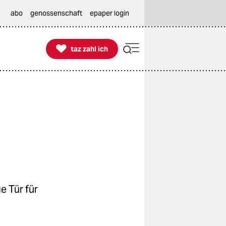
abo
genossenschaft
epaper login

taz zahl ich
taz zahl ich
e Tür für