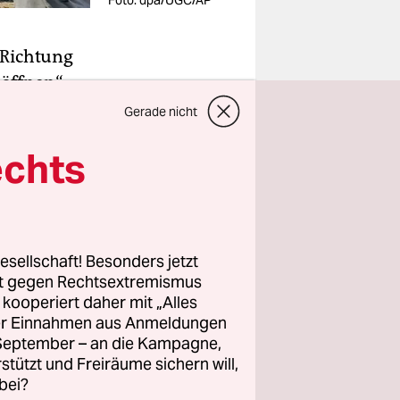
Foto: dpa/UGC/AP
 Richtung
öffnen“,
, am
Gerade nicht
 Rebellen
echts
n.
rung auf
n
esellschaft! Besonders jetzt
n
rt gegen Rechtsextremismus
sicht, die
z kooperiert daher mit „Alles
ller Einnahmen aus Anmeldungen
. September – an die Kampagne,
rstützt und Freiräume sichern will,
bei?