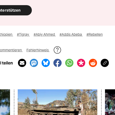
nterstützen
thiopien
#Tigray
#Abiy Ahmed
#Addis Abeba
#Rebellen
ommentieren
Fehlerhinweis
 teilen