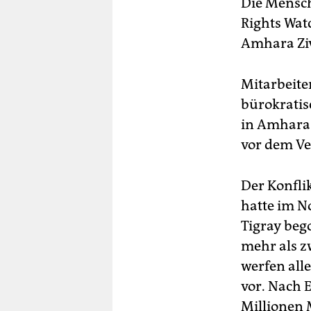
Die Mensc
Rights Wat
Amhara Ziv
Mitarbeite
bürokrati
in Amhara 
vor dem Ve
Der Konfli
hatte im N
Tigray beg
mehr als z
werfen all
vor. Nach 
Millionen 