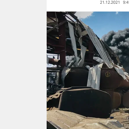
berlin
21.12.2021
9:4
nord
wahrheit
verlag
verlag
veranstaltungen
shop
fragen & hilfe
unterstützen
abo
genossenschaft