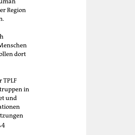
Human
der Region
n.
ch
 Menschen
llen dort
r TPLF
struppen in
et und
Nationen
etzungen
,4