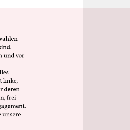
wahlen
sind.
h und vor
lles
 linke,
ür deren
n, frei
ngagement.
e unsere