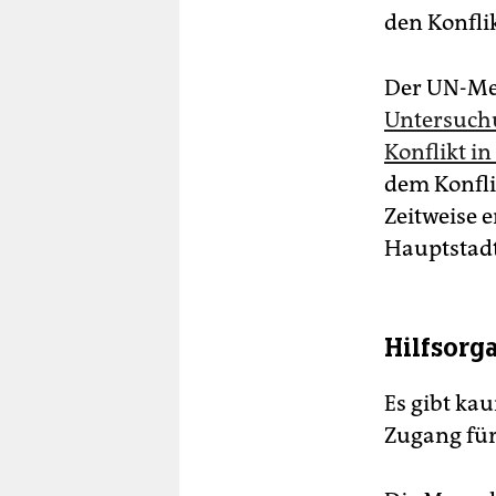
den Konfli
Der UN-Men
Untersuch
Konflikt in
dem Konfli
Zeitweise e
Hauptstadt
Hilfsorg
Es gibt ka
Zugang für