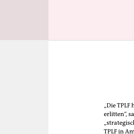
„Die TPLF 
erlitten“,
„strategis
TPLF in Am