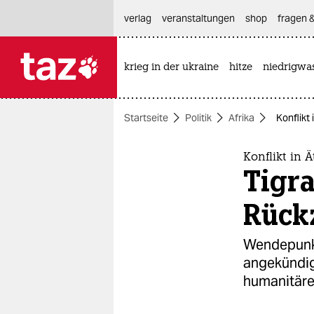
hautnavigation anspringen
hauptinhalt anspringen
footer anspringen
verlag
veranstaltungen
shop
fragen &
krieg in der ukraine
hitze
niedrigwa

taz zahl ich
taz zahl ich
Startseite
Politik
Afrika
Konflikt
themen
politik
Konflikt in 
Tigr
öko
Rück
gesellschaft
Wendepunkt
kultur
angekündigt
humanitäre 
sport