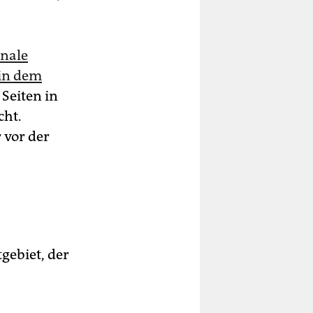
onale
in dem
 Seiten in
cht.
 vor der
gebiet, der