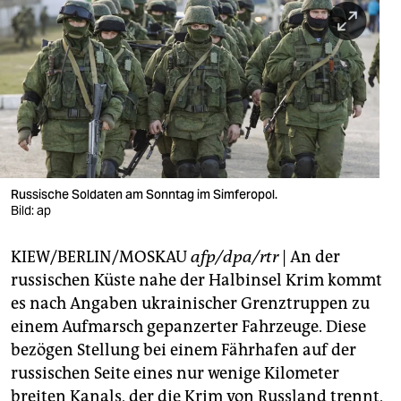
berlin
nord
wahrheit
verlag
verlag
veranstaltungen
Russische Soldaten am Sonntag im Simferopol.
Bild: ap
shop
KIEW/BERLIN/MOSKAU
afp/dpa/rtr
| An der
fragen & hilfe
russischen Küste nahe der Halbinsel Krim kommt
unterstützen
es nach Angaben ukrainischer Grenztruppen zu
einem Aufmarsch gepanzerter Fahrzeuge. Diese
abo
bezögen Stellung bei einem Fährhafen auf der
genossenschaft
russischen Seite eines nur wenige Kilometer
breiten Kanals, der die Krim von Russland trennt,