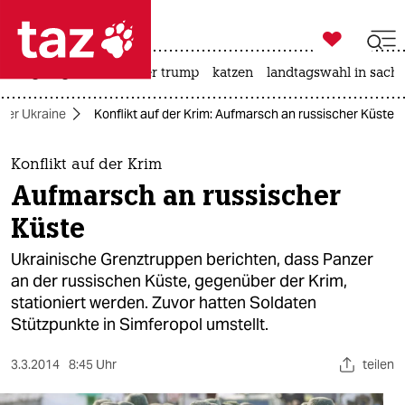

taz zahl ich
bergsteigen
usa unter trump
katzen
landtagswahl in sachs

taz zahl ich
 der Ukraine
Konflikt auf der Krim: Aufmarsch an russischer Küste
taz zahl ich
themen
Konflikt auf der Krim
Aufmarsch an russischer
politik
Küste
öko
Ukrainische Grenztruppen berichten, dass Panzer
an der russischen Küste, gegenüber der Krim,
gesellschaft
stationiert werden. Zuvor hatten Soldaten
Stützpunkte in Simferopol umstellt.
kultur
sport
3.3.2014
8:45 Uhr
teilen