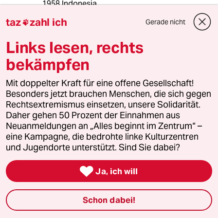
1958 Indonesia
1959 – 1961 Cuba
taz
zahl ich
Gerade nicht

1960 Guatemala
1964 Kongo
Links lesen, rechts
1965 Peru
1964 – 1973 Laos
bekämpfen
1961 – 1973 Vietnam
1969 – 1970 Kambodscha
Mit doppelter Kraft für eine offene Gesellschaft!
1967 – 1969 Guatemala
Besonders jetzt brauchen Menschen, die sich gegen
1983 Grenada
Rechtsextremismus einsetzen, unsere Solidarität.
1983 – 1984 Libanon
Daher gehen 50 Prozent der Einnahmen aus
1980 El Salvador
Neuanmeldungen an „Alles beginnt im Zentrum“ –
1980 Nicaragua
eine Kampagne, die bedrohte linke Kulturzentren
1986 Libyen
und Jugendorte unterstützt. Sind Sie dabei?
1987 Iran
1989 Panama

Ja, ich will
1991 Irak
1993 Somalia
1998 Sudan
Schon dabei!
1998 Afghanistan
1999 Jugoslavien