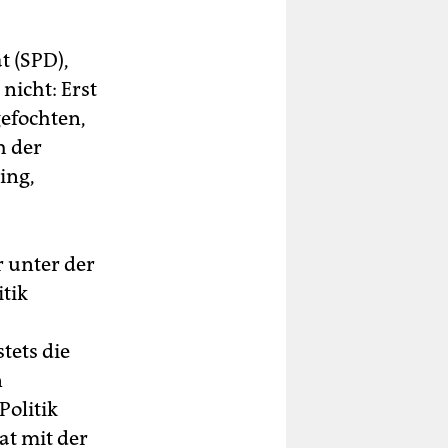
t (SPD),
nicht: Erst
gefochten,
h der
ing,
r unter der
itik
tets die
n
Politik
at mit der