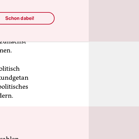
gültigen
Schon dabei!
eratendes
ieder in
e zunächst
mmen.
litisch
t kundgetan
politisches
dern.