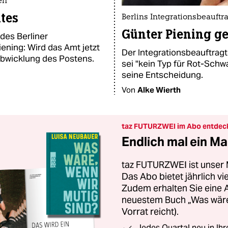
en
tes
Berlins Integrationsbeauftrag
Günter Piening g
des Berliner
ening: Wird das Amt jetzt
Der Integrationsbeauftragte
Abwicklung des Postens.
sei "kein Typ für Rot-Schw
seine Entscheidung.
Von
Alke Wierth
taz FUTURZWEI im Abo entdec
Endlich mal ein Ma
taz FUTURZWEI ist unser 
Das Abo bietet jährlich v
Zudem erhalten Sie eine
neuestem Buch „Was wäre,
Vorrat reicht).
Jedes Quartal neu in Ih