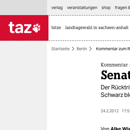
hautnavigation anspringen
hauptinhalt anspringen
footer anspringen
verlag
veranstaltungen
shop
fragen &
hitze
landtagswahl in sachsen-anhalt

taz zahl ich
taz zahl ich
Startseite
Berlin
Kommentar zum Rüc
themen
politik
Kommentar z
Sena
öko
Der Rücktri
gesellschaft
Schwarz ble
kultur
24.2.2012
17:5
sport
Von
Alke Wi