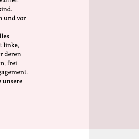
wahlen
sind.
h und vor
lles
 linke,
ür deren
n, frei
ngagement.
e unsere