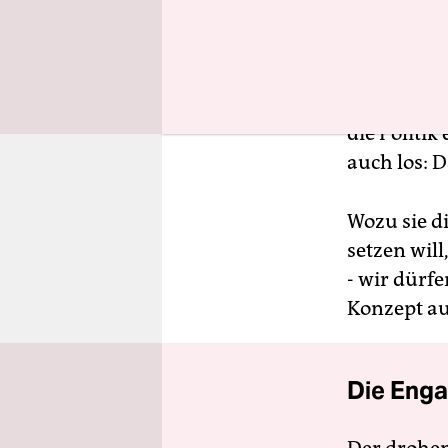
Anderersei
Wahl wird 
Gremium de
die Politik
auch los: 
Wozu sie di
setzen will
- wir dürfe
Konzept au
Die Enga