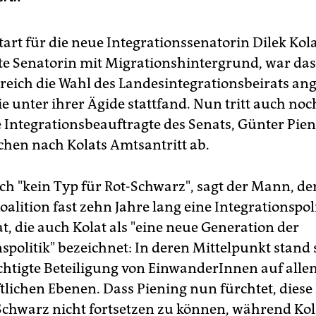
tart für die neue Integrationssenatorin Dilek Kola
ste Senatorin mit Migrationshintergrund, war das 
greich die Wahl des Landesintegrationsbeirats an
die unter ihrer Ägide stattfand. Nun tritt auch noc
e Integrationsbeauftragte des Senats, Günter Pien
hen nach Kolats Amtsantritt ab.
ach "kein Typ für Rot-Schwarz", sagt der Mann, de
oalition fast zehn Jahre lang eine Integrationspol
at, die auch Kolat als "eine neue Generation der
spolitik" bezeichnet: In deren Mittelpunkt stand s
chtigte Beteiligung von EinwanderInnen auf alle
tlichen Ebenen. Dass Piening nun fürchtet, diese 
Schwarz nicht fortsetzen zu können, während Kol