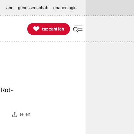
abo
genossenschaft
epaper login

taz zahl ich
taz zahl ich
 Rot-
teilen