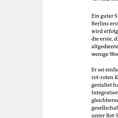
berlin
nord
Ein guter S
Berlins er
wahrheit
wird erfol
verlag
die erste, 
altgedient
verlag
wenige Woc
veranstaltungen
shop
Er sei einf
rot-roten K
fragen & hilfe
gestaltet h
unterstützen
Integration
abo
gleichbere
gesellschaf
genossenschaft
unter Rot-