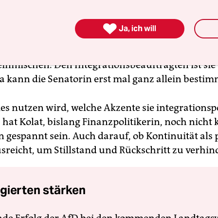
ts kann Frau Kolat sich jetzt freuen: Nach der un

Ja, ich will
sich ein neuer Integrationsbeirat als wichtiges b
s Senats frühestens nach der Neuwahl im Mai w
 einmischen. Den Integrationsbeauftragten ist si
Da kann die Senatorin erst mal ganz allein besti
es nutzen wird, welche Akzente sie integrationspo
, hat Kolat, bislang Finanzpolitikerin, noch nich
n gespannt sein. Auch darauf, ob Kontinuität als 
sreicht, um Stillstand und Rückschritt zu verhin
gierten stärken