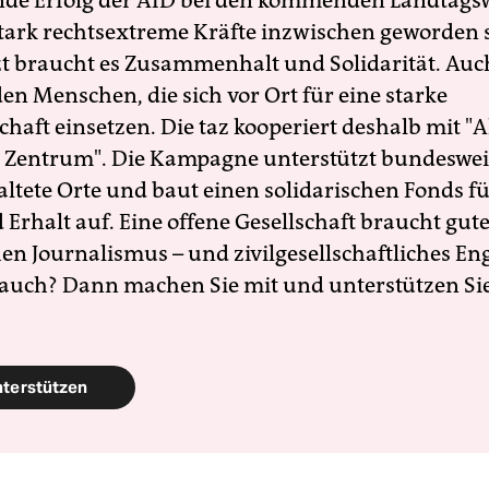
nde Erfolg der AfD bei den kommenden Landtags
 stark rechtsextreme Kräfte inzwischen geworden 
zt braucht es Zusammenhalt und Solidarität. Auc
en Menschen, die sich vor Ort für eine starke
schaft einsetzen. Die taz kooperiert deshalb mit "A
 Zentrum". Die Kampagne unterstützt bundesweit
altete Orte und baut einen solidarischen Fonds f
Erhalt auf. Eine offene Gesellschaft braucht gute
en Journalismus – und zivilgesellschaftliches E
 auch? Dann machen Sie mit und unterstützen Si
nterstützen