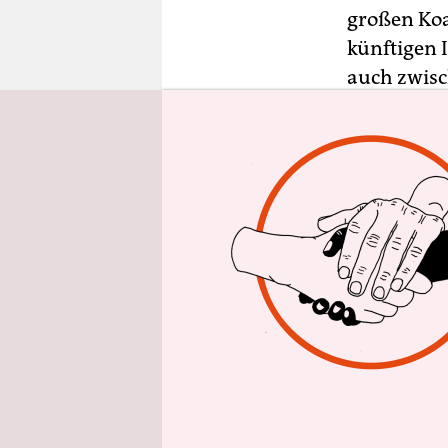
epaper login
großen Koal
künftigen I
auch zwisc