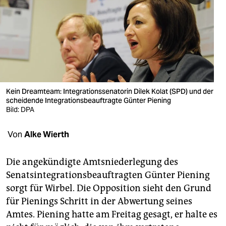
berlin
nord
wahrheit
verlag
verlag
Kein Dreamteam: Integrationssenatorin Dilek Kolat (SPD) und der
scheidende Integrationsbeauftragte Günter Piening
veranstaltungen
Bild: DPA
shop
Von
Alke Wierth
fragen & hilfe
Die angekündigte Amtsniederlegung des
unterstützen
Senatsintegrationsbeauftragten Günter Piening
sorgt für Wirbel. Die Opposition sieht den Grund
abo
für Pienings Schritt in der Abwertung seines
genossenschaft
Amtes. Piening hatte am Freitag gesagt, er halte es