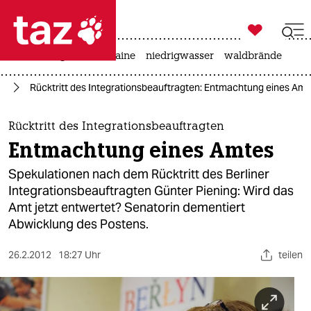

taz zahl ich
hitze
krieg in der ukraine
niedrigwasser
waldbrände

taz zahl ich
in
Rücktritt des Integrationsbeauftragten: Entmachtung eines Amt
taz zahl ich
themen
Rücktritt des Integrationsbeauftragten
Entmachtung eines Amtes
politik
Spekulationen nach dem Rücktritt des Berliner
öko
Integrationsbeauftragten Günter Piening: Wird das
Amt jetzt entwertet? Senatorin dementiert
gesellschaft
Abwicklung des Postens.
kultur
26.2.2012
18:27 Uhr
teilen
sport