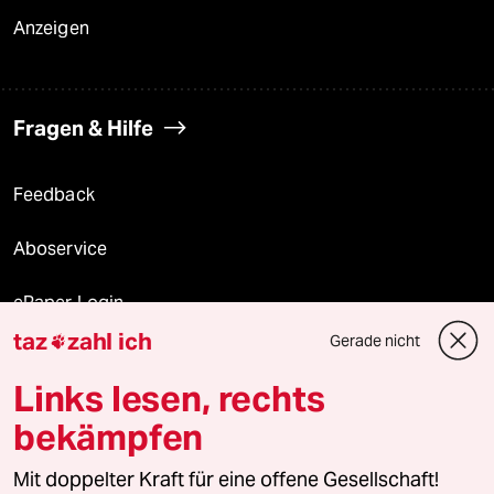
Anzeigen
Fragen & Hilfe
Feedback
Aboservice
ePaper Login
taz
zahl ich
Gerade nicht

Downloads für Abonnierende
Links lesen, rechts
bekämpfen
© 2026 taz Verlags und Vertriebs GmbH
Mit doppelter Kraft für eine offene Gesellschaft!
Alle Rechte vorbehalten. Bei rechtlichen Fragen oder für Genehmigungen
wenden Sie sich bitte an
lizenzen@taz.de