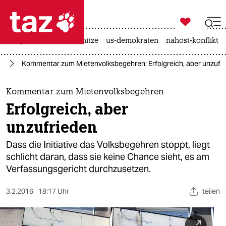

taz zahl ich
krieg in der ukraine
hitze
us-demokraten
nahost-konflikt

taz zahl ich
in
Kommentar zum Mietenvolksbegehren: Erfolgreich, aber unzufr
taz zahl ich
themen
Kommentar zum Mietenvolksbegehren
Erfolgreich, aber
politik
unzufrieden
öko
Dass die Initiative das Volksbegehren stoppt, liegt
schlicht daran, dass sie keine Chance sieht, es am
gesellschaft
Verfassungsgericht durchzusetzen.​
kultur
3.2.2016
18:17 Uhr
teilen
sport