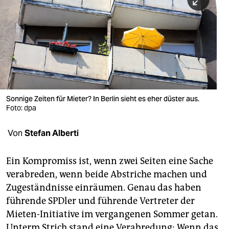
berlin
nord
wahrheit
verlag
verlag
Sonnige Zeiten für Mieter? In Berlin sieht es eher düster aus.
Foto: dpa
veranstaltungen
shop
Von
Stefan Alberti
fragen & hilfe
Ein Kompromiss ist, wenn zwei Seiten eine Sache
unterstützen
verabreden, wenn beide Abstriche machen und
Zugeständnisse einräumen. Genau das haben
abo
führende SPDler und führende Vertreter der
genossenschaft
Mieten-Initiative im vergangenen Sommer getan.
Unterm Strich stand eine Verabredung: Wenn das