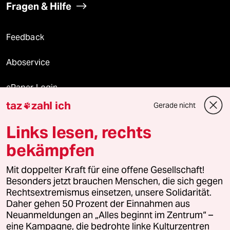
Fragen & Hilfe
Feedback
Aboservice
ePaper Login
taz
zahl ich
Gerade nicht

Downloads für Abonnierende
Links lesen, rechts
bekämpfen
© 2026 taz Verlags und Vertriebs GmbH
Alle Rechte vorbehalten. Bei rechtlichen Fragen oder für Genehmigungen
Mit doppelter Kraft für eine offene Gesellschaft!
wenden Sie sich bitte an
lizenzen@taz.de
Besonders jetzt brauchen Menschen, die sich gegen
Rechtsextremismus einsetzen, unsere Solidarität.
Daher gehen 50 Prozent der Einnahmen aus
Feedback
Redaktionsstatut
Kommune-Richtlinien
KI-
Neuanmeldungen an „Alles beginnt im Zentrum“ –
eine Kampagne, die bedrohte linke Kulturzentren